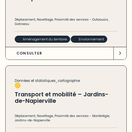
Déplacement
,
Navettage
,
Proximité des services
-
Outaouais
,
Gatineau
Aménagement du territoire
Environnement
CONSULTER
,
Données et statistiques
cartographie
Transport et mobilité – Jardins-
de-Napierville
Déplacement
,
Navettage
,
Proximité des services
-
Montérégie
,
Jardins-de-Napierville