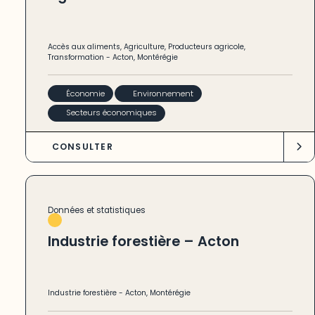
Accès aux aliments
,
Agriculture
,
Producteurs agricole
,
Transformation
-
Acton
,
Montérégie
Économie
Environnement
Secteurs économiques
CONSULTER
Données et statistiques
Industrie forestière – Acton
Industrie forestière
-
Acton
,
Montérégie