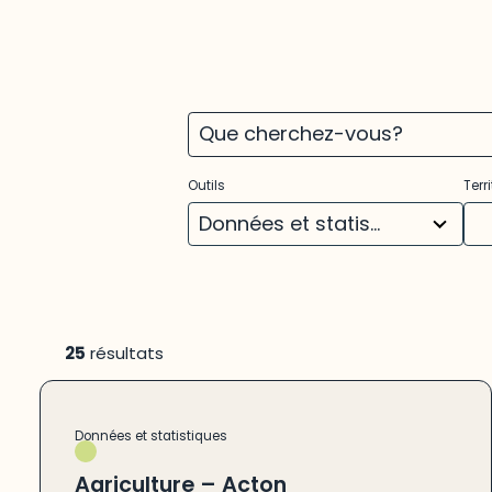
3
22
Outils
Terri
results
res
available
ava
Données et statistiques
(25)
25
résultats
Données et statistiques
Agriculture – Acton