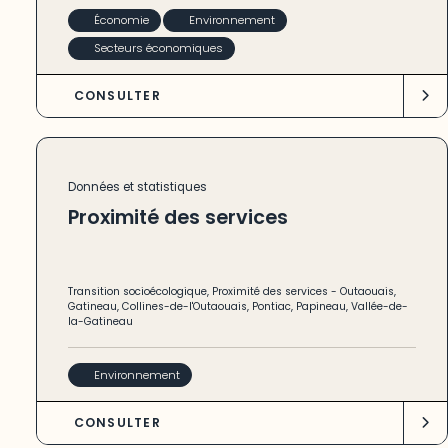
Économie
Environnement
Secteurs économiques
CONSULTER
Données et statistiques
Proximité des services
Transition socioécologique
,
Proximité des services
-
Outaouais
,
Gatineau
,
Collines-de-l'Outaouais
,
Pontiac
,
Papineau
,
Vallée-de-
la-Gatineau
Environnement
CONSULTER