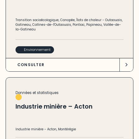
Transition socioécologique
,
Canopée
,
Îlots de chaleur
-
Outaouais
,
Gatineau
,
Collines-de-l'Outaouais
,
Pontiac
,
Papineau
,
Vallée-de-
la-Gatineau
Environnement
CONSULTER
Données et statistiques
Industrie minière – Acton
Industrie minière
-
Acton
,
Montérégie