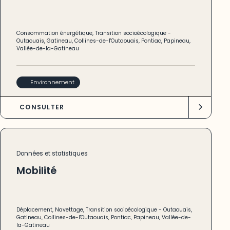
Consommation énergétique
,
Transition socioécologique
-
Outaouais
,
Gatineau
,
Collines-de-l'Outaouais
,
Pontiac
,
Papineau
,
Vallée-de-la-Gatineau
Environnement
CONSULTER
Données et statistiques
Mobilité
Déplacement
,
Navettage
,
Transition socioécologique
-
Outaouais
,
Gatineau
,
Collines-de-l'Outaouais
,
Pontiac
,
Papineau
,
Vallée-de-
la-Gatineau