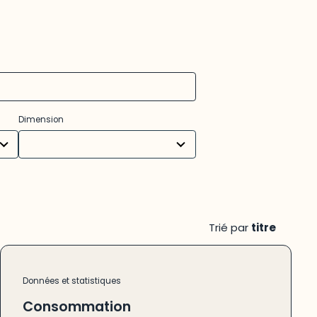
14
Dimension
results
available
Trié par
titre
Données et statistiques
Consommation