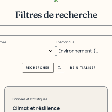
Filtres de recherche
11
toire
Thématique
ults
results
ilable
available
Environnement
(25)
RECHERCHER
RÉINITIALISER
Données et statistiques
Climat et résilience