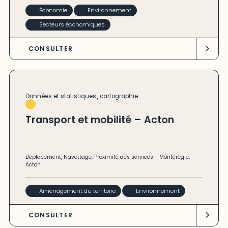
Économie
Environnement
Secteurs économiques
CONSULTER
,
Données et statistiques
cartographie
Transport et mobilité – Acton
Déplacement
,
Navettage
,
Proximité des services
-
Montérégie
,
Acton
Aménagement du territoire
Environnement
CONSULTER