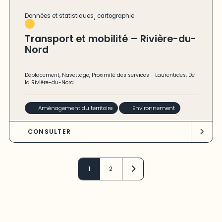
,
Données et statistiques
cartographie
Transport et mobilité – Rivière-du-
Nord
Déplacement
,
Navettage
,
Proximité des services
-
Laurentides
,
De
la Rivière-du-Nord
Aménagement du territoire
Environnement
CONSULTER
1
2