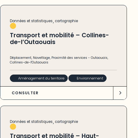
,
Données et statistiques
cartographie
Transport et mobilité – Collines-
de-l’Outaouais
Déplacement
,
Navettage
,
Proximité des services
-
Outaouais
,
Collines-de-l'Outaouais
Aménagement du territoire
Environnement
CONSULTER
,
Données et statistiques
cartographie
Transport et mobilité – Haut-