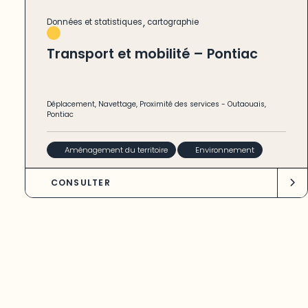
,
Données et statistiques
cartographie
Transport et mobilité – Pontiac
Déplacement
,
Navettage
,
Proximité des services
-
Outaouais
,
Pontiac
Aménagement du territoire
Environnement
CONSULTER