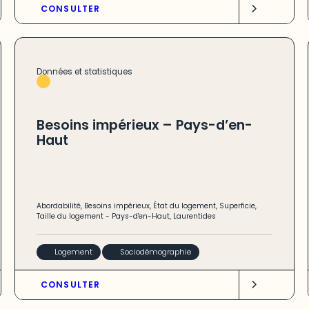
CONSULTER
Données et statistiques
Besoins impérieux – Pays-d’en-
Haut
Abordabilité
,
Besoins impérieux
,
État du logement
,
Superficie
,
Taille du logement
-
Pays-d'en-Haut
,
Laurentides
Logement
Sociodémographie
CONSULTER