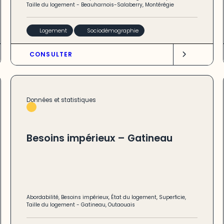
Taille du logement
-
Beauharnois-Salaberry
,
Montérégie
Logement
Sociodémographie
CONSULTER
Données et statistiques
Besoins impérieux – Gatineau
Abordabilité
,
Besoins impérieux
,
État du logement
,
Superficie
,
Taille du logement
-
Gatineau
,
Outaouais