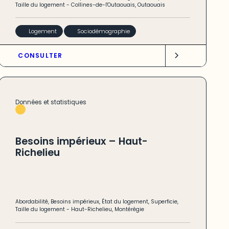
Taille du logement
-
Collines-de-l'Outaouais
,
Outaouais
Logement
Sociodémographie
CONSULTER
Données et statistiques
Besoins impérieux – Haut-
Richelieu
Abordabilité
,
Besoins impérieux
,
État du logement
,
Superficie
,
Taille du logement
-
Haut-Richelieu
,
Montérégie