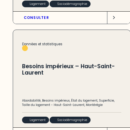
Logement
Sociodémographie
CONSULTER
Données et statistiques
Besoins impérieux – Haut-Saint-
Laurent
Abordabilité
,
Besoins impérieux
,
État du logement
,
Superficie
,
Taille du logement
-
Haut-Saint-Laurent
,
Montérégie
Logement
Sociodémographie