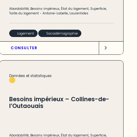
Abordabilité
,
Besoins impérieux
,
État du logement
,
Superficie
,
Taille du logement
-
Antoine-Labelle
,
Laurentides
Logement
Sociodémographie
CONSULTER
Données et statistiques
Besoins impérieux – Collines-de-
l’Outaouais
Abordabilité
,
Besoins impérieux
,
État du logement
,
Superficie
,