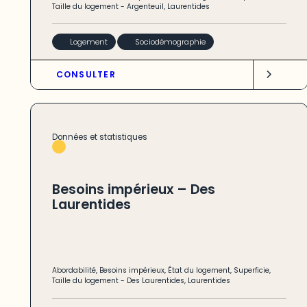
Taille du logement
-
Argenteuil
,
Laurentides
Logement
Sociodémographie
CONSULTER
Données et statistiques
Besoins impérieux – Des
Laurentides
Abordabilité
,
Besoins impérieux
,
État du logement
,
Superficie
,
Taille du logement
-
Des Laurentides
,
Laurentides