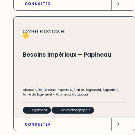
CONSULTER
Données et statistiques
Besoins impérieux – Papineau
Abordabilité
,
Besoins impérieux
,
État du logement
,
Superficie
,
Taille du logement
-
Papineau
,
Outaouais
Logement
Sociodémographie
CONSULTER