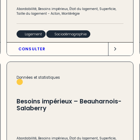
Abordabilité
,
Besoins impérieux
,
État du logement
,
Superficie
,
Taille du logement
-
Acton
,
Montérégie
Logement
Sociodémographie
CONSULTER
Données et statistiques
Besoins impérieux – Beauharnois-
Salaberry
Abordabilité
,
Besoins impérieux
,
État du logement
,
Superficie
,