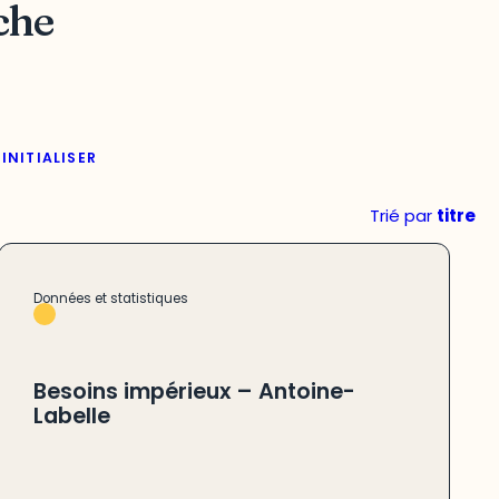
che
INITIALISER
Trié par
titre
Données et statistiques
Besoins impérieux – Antoine-
Labelle