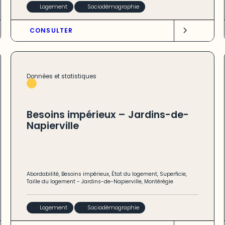
Logement
Sociodémographie
CONSULTER
Données et statistiques
Besoins impérieux – Jardins-de-
Napierville
Abordabilité
,
Besoins impérieux
,
État du logement
,
Superficie
,
Taille du logement
-
Jardins-de-Napierville
,
Montérégie
Logement
Sociodémographie