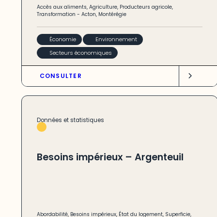
Accès aux aliments
,
Agriculture
,
Producteurs agricole
,
Transformation
-
Acton
,
Montérégie
Économie
Environnement
Secteurs économiques
CONSULTER
Données et statistiques
Besoins impérieux – Argenteuil
Abordabilité
,
Besoins impérieux
,
État du logement
,
Superficie
,