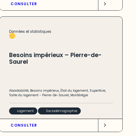
CONSULTER
Données et statistiques
Besoins impérieux – Pierre-de-
Saurel
Abordabilité
,
Besoins impérieux
,
État du logement
,
Superficie
,
Taille du logement
-
Pierre-De-Saurel
,
Montérégie
Logement
Sociodémographie
CONSULTER