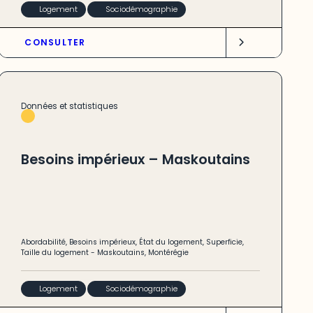
Logement
Sociodémographie
CONSULTER
Données et statistiques
Besoins impérieux – Maskoutains
Abordabilité
,
Besoins impérieux
,
État du logement
,
Superficie
,
Taille du logement
-
Maskoutains
,
Montérégie
Logement
Sociodémographie