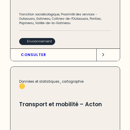
Transition socioécologique
,
Proximité des services
-
Outaouais
,
Gatineau
,
Collines-de-l'Outaouais
,
Pontiac
,
Papineau
,
Vallée-de-la-Gatineau
Environnement
CONSULTER
,
Données et statistiques
cartographie
Transport et mobilité – Acton