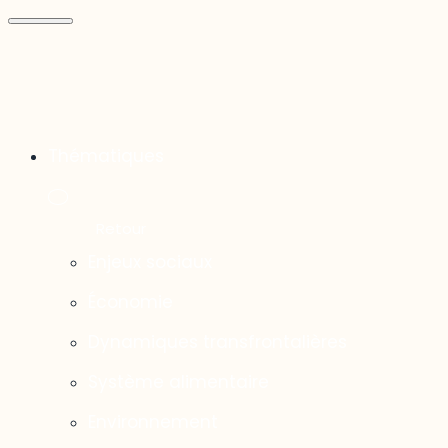
Thématiques
Enjeux sociaux
Économie
Dynamiques transfrontalières
Système alimentaire
Environnement