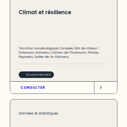
Climat et résilience
Transition socioécologique
,
Canopée
,
Îlots de chaleur
-
Outaouais
,
Gatineau
,
Collines-de-l'Outaouais
,
Pontiac
,
Papineau
,
Vallée-de-la-Gatineau
Environnement
CONSULTER
Données et statistiques