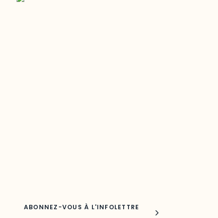
Restez à l’affût du développement de
votre région
Découvrez les toutes dernières nouvelles de l’ODO.
Adresse courriel
Nom