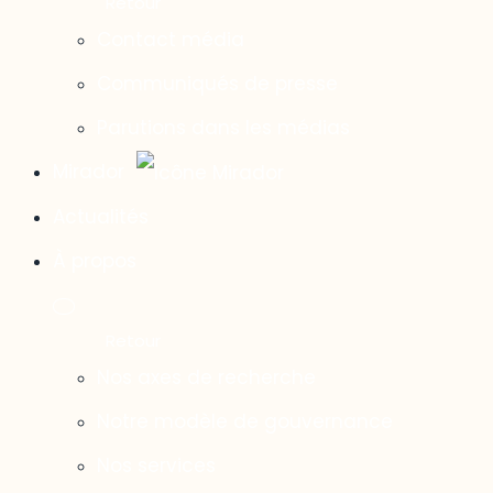
Contact média
Communiqués de presse
Parutions dans les médias
Mirador
Actualités
À propos
Nos axes de recherche
Notre modèle de gouvernance
Nos services