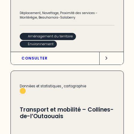
Déplacement
,
Navettage
,
Proximité des services
-
Montérégie
,
Beauharnois-Salaberry
Aménagement du territoire
Environnement
CONSULTER
,
Données et statistiques
cartographie
Transport et mobilité – Collines-
de-l’Outaouais