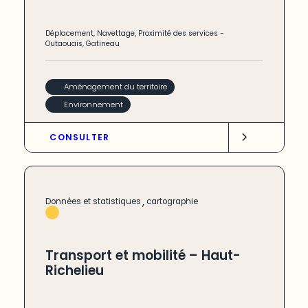
Déplacement
,
Navettage
,
Proximité des services
-
Outaouais
,
Gatineau
Aménagement du territoire
Environnement
CONSULTER
,
Données et statistiques
cartographie
Transport et mobilité – Haut-
Richelieu