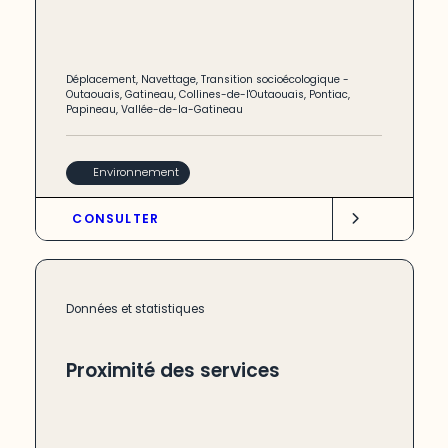
Déplacement
,
Navettage
,
Transition socioécologique
-
Outaouais
,
Gatineau
,
Collines-de-l'Outaouais
,
Pontiac
,
Papineau
,
Vallée-de-la-Gatineau
Environnement
CONSULTER
Données et statistiques
Proximité des services