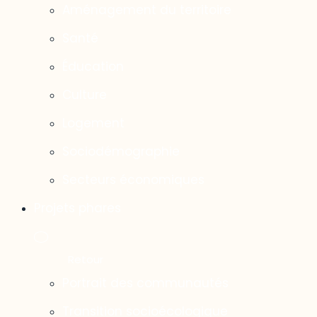
Aménagement du territoire
Santé
Éducation
Culture
Logement
Sociodémographie
Secteurs économiques
Projets phares
Portrait des communautés
Transition socioécologique