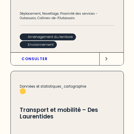
Déplacement
,
Navettage
,
Proximité des services
-
Outaouais
,
Collines-de-l'Outaouais
Aménagement du territoire
Environnement
CONSULTER
,
Données et statistiques
cartographie
Transport et mobilité – Des
Laurentides