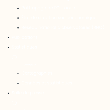
Rattrapage de l’Outaouais
État de situation socioéconomique
Réseau national d’observatoires (RNO)
Publications
Statistiques
Cartographies
Données et statistiques
Salle de presse