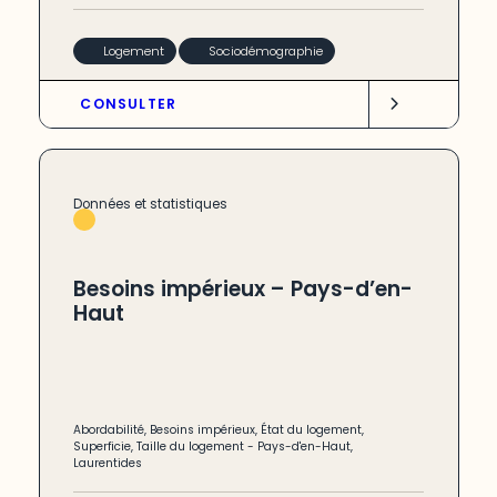
Logement
Sociodémographie
CONSULTER
Données et statistiques
Besoins impérieux – Pays-d’en-
Haut
Abordabilité
,
Besoins impérieux
,
État du logement
,
Superficie
,
Taille du logement
-
Pays-d'en-Haut
,
Laurentides