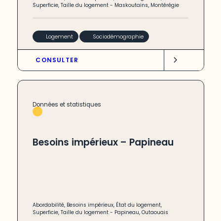
Superficie
,
Taille du logement
-
Maskoutains
,
Montérégie
Logement
Sociodémographie
CONSULTER
Données et statistiques
Besoins impérieux – Papineau
Abordabilité
,
Besoins impérieux
,
État du logement
,
Superficie
,
Taille du logement
-
Papineau
,
Outaouais