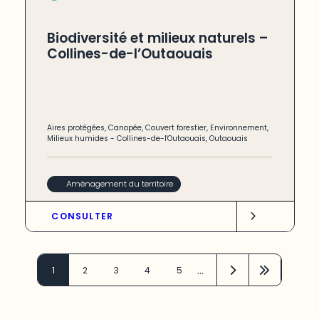
Biodiversité et milieux naturels –
Collines-de-l’Outaouais
Aires protégées
,
Canopée
,
Couvert forestier
,
Environnement
,
Milieux humides
-
Collines-de-l'Outaouais
,
Outaouais
Aménagement du territoire
CONSULTER
…
1
2
3
4
5