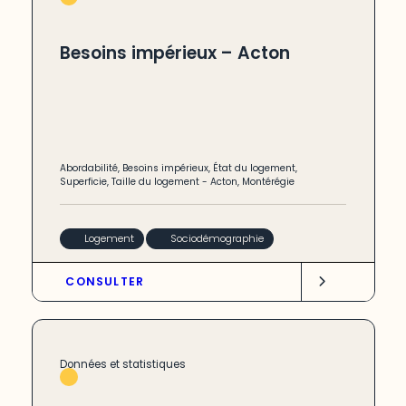
Besoins impérieux – Acton
Abordabilité
,
Besoins impérieux
,
État du logement
,
Superficie
,
Taille du logement
-
Acton
,
Montérégie
Logement
Sociodémographie
CONSULTER
Données et statistiques