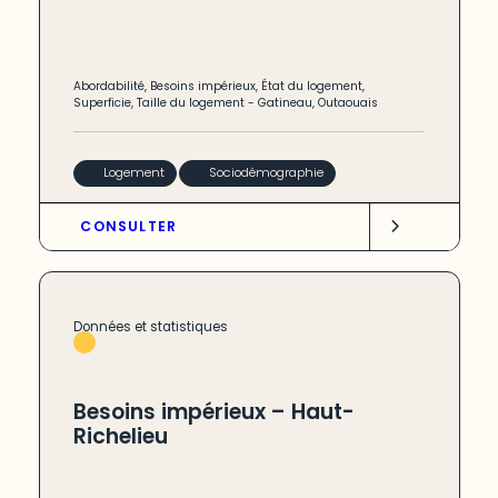
Abordabilité
,
Besoins impérieux
,
État du logement
,
Superficie
,
Taille du logement
-
Gatineau
,
Outaouais
Logement
Sociodémographie
CONSULTER
Données et statistiques
Besoins impérieux – Haut-
Richelieu