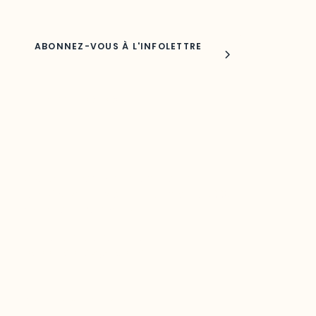
Joindre l'ODO
283, boulevard Alexandre-Taché,
C.P. 1250, succursale Hull, bureau C-0330
Gatineau, QC J9A 1L8
Questions générales
odooutaouais@uqo.ca
Contact média