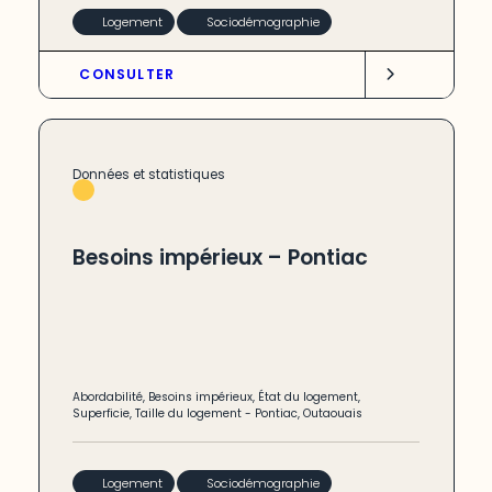
Logement
Sociodémographie
CONSULTER
Données et statistiques
Besoins impérieux – Pontiac
Abordabilité
,
Besoins impérieux
,
État du logement
,
Superficie
,
Taille du logement
-
Pontiac
,
Outaouais
Logement
Sociodémographie