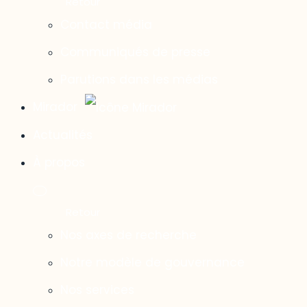
Contact média
Communiqués de presse
Parutions dans les médias
Mirador
Actualités
À propos
Nos axes de recherche
Notre modèle de gouvernance
Nos services