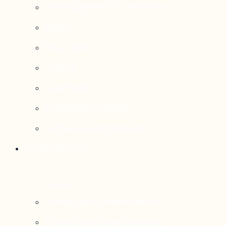
Aménagement du territoire
Santé
Éducation
Culture
Logement
Sociodémographie
Secteurs économiques
Projets phares
Portrait des communautés
Transition socioécologique