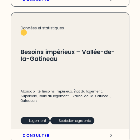
Données et statistiques
Besoins impérieux – Vallée-de-
la-Gatineau
Abordabilité
,
Besoins impérieux
,
État du logement
,
Superficie
,
Taille du logement
-
Vallée-de-la-Gatineau
,
Outaouais
Logement
Sociodémographie
CONSULTER