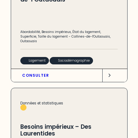
Abordabilité
,
Besoins impérieux
,
État du logement
,
Superficie
,
Taille du logement
-
Collines-de-l'Outaouais
,
Outaouais
Logement
Sociodémographie
CONSULTER
Données et statistiques
Besoins impérieux – Des
Laurentides