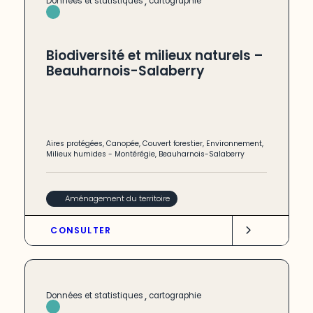
,
Données et statistiques
cartographie
Biodiversité et milieux naturels –
Beauharnois-Salaberry
Aires protégées
,
Canopée
,
Couvert forestier
,
Environnement
,
Milieux humides
-
Montérégie
,
Beauharnois-Salaberry
Aménagement du territoire
CONSULTER
,
Données et statistiques
cartographie