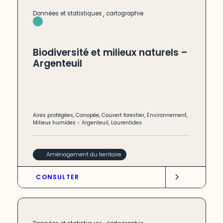
,
Données et statistiques
cartographie
Biodiversité et milieux naturels –
Argenteuil
Aires protégées
,
Canopée
,
Couvert forestier
,
Environnement
,
Milieux humides
-
Argenteuil
,
Laurentides
Aménagement du territoire
CONSULTER