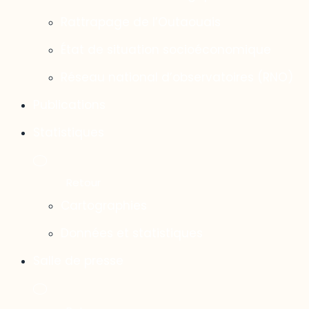
Rattrapage de l’Outaouais
État de situation socioéconomique
Réseau national d’observatoires (RNO)
Publications
Statistiques
Cartographies
Données et statistiques
Salle de presse