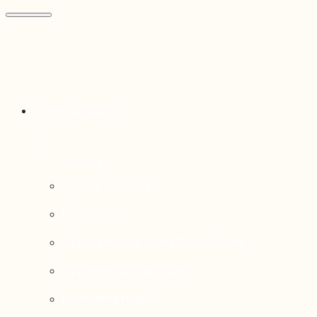
Thématiques
Enjeux sociaux
Économie
Dynamiques transfrontalières
Système alimentaire
Environnement