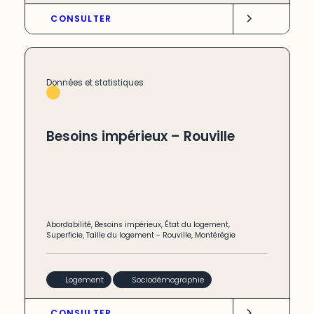
CONSULTER
Données et statistiques
Besoins impérieux – Rouville
Abordabilité
,
Besoins impérieux
,
État du logement
,
Superficie
,
Taille du logement
-
Rouville
,
Montérégie
Logement
Sociodémographie
CONSULTER