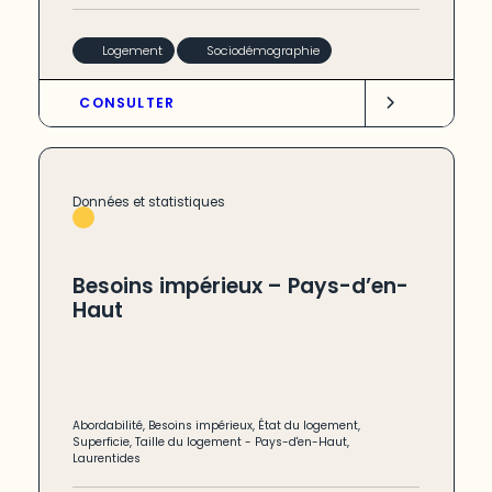
Logement
Sociodémographie
CONSULTER
Données et statistiques
Besoins impérieux – Pays-d’en-
Haut
Abordabilité
,
Besoins impérieux
,
État du logement
,
Superficie
,
Taille du logement
-
Pays-d'en-Haut
,
Laurentides