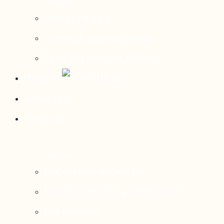
Contact média
Communiqués de presse
Parutions dans les médias
Mirador
Actualités
À propos
Nos axes de recherche
Notre modèle de gouvernance
Nos services