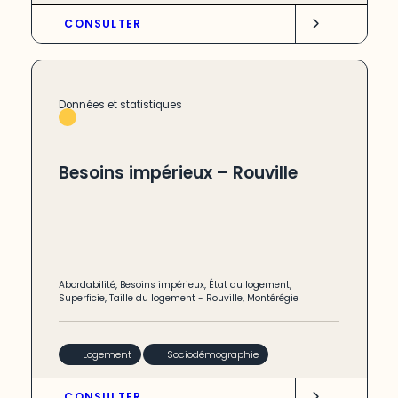
CONSULTER
Données et statistiques
Besoins impérieux – Rouville
Abordabilité
,
Besoins impérieux
,
État du logement
,
Superficie
,
Taille du logement
-
Rouville
,
Montérégie
Logement
Sociodémographie
CONSULTER