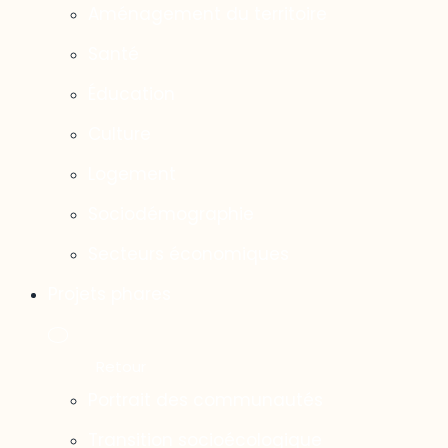
Aménagement du territoire
Santé
Éducation
Culture
Logement
Sociodémographie
Secteurs économiques
Projets phares
Portrait des communautés
Transition socioécologique