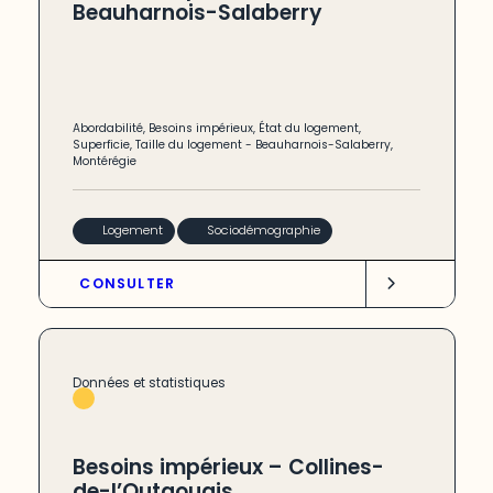
Beauharnois-Salaberry
Abordabilité
,
Besoins impérieux
,
État du logement
,
Superficie
,
Taille du logement
-
Beauharnois-Salaberry
,
Montérégie
Logement
Sociodémographie
CONSULTER
Données et statistiques
Besoins impérieux – Collines-
de-l’Outaouais