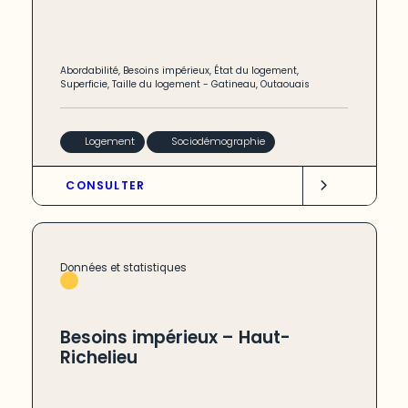
Abordabilité
,
Besoins impérieux
,
État du logement
,
Superficie
,
Taille du logement
-
Gatineau
,
Outaouais
Logement
Sociodémographie
CONSULTER
Données et statistiques
Besoins impérieux – Haut-
Richelieu