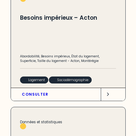
Besoins impérieux – Acton
Abordabilité
,
Besoins impérieux
,
État du logement
,
Superficie
,
Taille du logement
-
Acton
,
Montérégie
Logement
Sociodémographie
CONSULTER
Données et statistiques