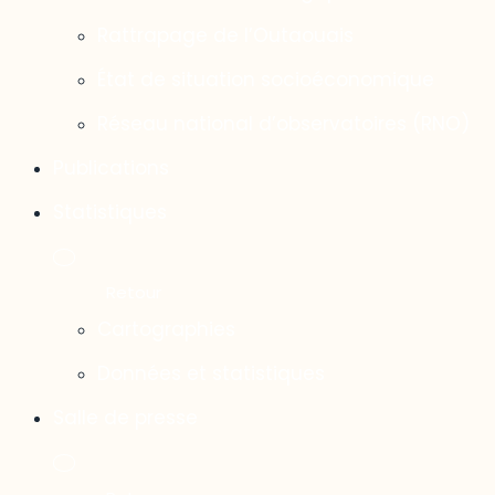
Rattrapage de l’Outaouais
État de situation socioéconomique
Réseau national d’observatoires (RNO)
Publications
Statistiques
Cartographies
Données et statistiques
Salle de presse