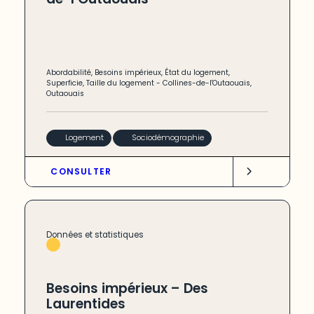
Abordabilité
,
Besoins impérieux
,
État du logement
,
Superficie
,
Taille du logement
-
Collines-de-l'Outaouais
,
Outaouais
Logement
Sociodémographie
CONSULTER
Données et statistiques
Besoins impérieux – Des
Laurentides