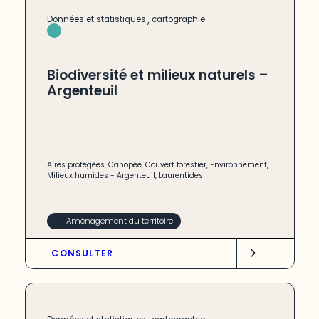
,
Données et statistiques
cartographie
Biodiversité et milieux naturels –
Argenteuil
Aires protégées
,
Canopée
,
Couvert forestier
,
Environnement
,
Milieux humides
-
Argenteuil
,
Laurentides
Aménagement du territoire
CONSULTER