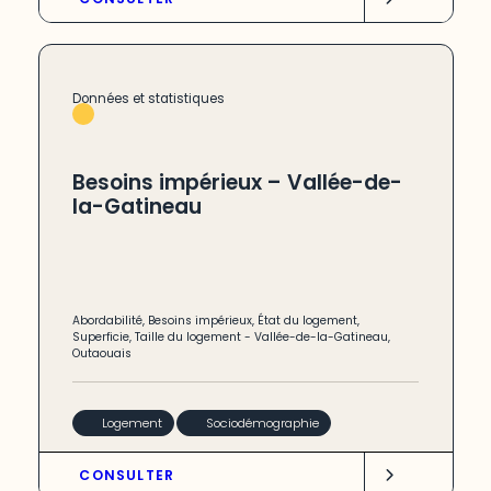
Données et statistiques
Besoins impérieux – Vallée-de-
la-Gatineau
Abordabilité
,
Besoins impérieux
,
État du logement
,
Superficie
,
Taille du logement
-
Vallée-de-la-Gatineau
,
Outaouais
Logement
Sociodémographie
CONSULTER