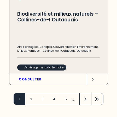
Biodiversité et milieux naturels –
Collines-de-l’Outaouais
Aires protégées
,
Canopée
,
Couvert forestier
,
Environnement
,
Milieux humides
-
Collines-de-l'Outaouais
,
Outaouais
Aménagement du territoire
CONSULTER
…
1
2
3
4
5