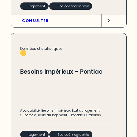
Logement
Sociodémographie
CONSULTER
Données et statistiques
Besoins impérieux – Pontiac
Abordabilité
,
Besoins impérieux
,
État du logement
,
Superficie
,
Taille du logement
-
Pontiac
,
Outaouais
Logement
Sociodémographie