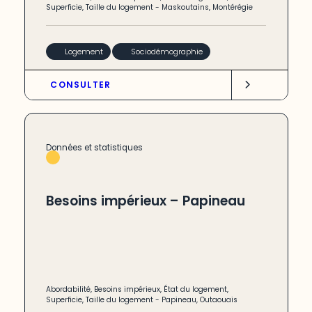
Superficie
,
Taille du logement
-
Maskoutains
,
Montérégie
Logement
Sociodémographie
CONSULTER
Données et statistiques
Besoins impérieux – Papineau
Abordabilité
,
Besoins impérieux
,
État du logement
,
Superficie
,
Taille du logement
-
Papineau
,
Outaouais