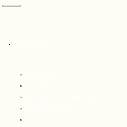
Thématiques
Enjeux sociaux
Économie
Dynamiques transfrontalières
Système alimentaire
Environnement