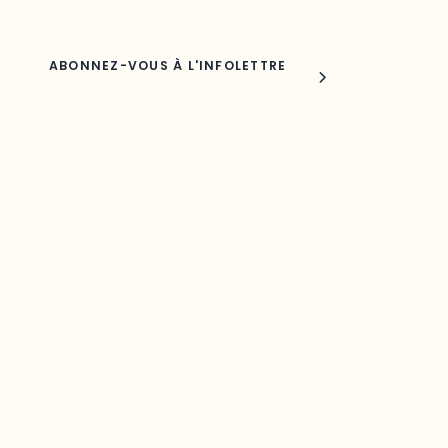
Joindre l'ODO
283, boulevard Alexandre-Taché,
C.P. 1250, succursale Hull, bureau C-0330
Gatineau, QC J9A 1L8
Questions générales
odooutaouais@uqo.ca
Contact média