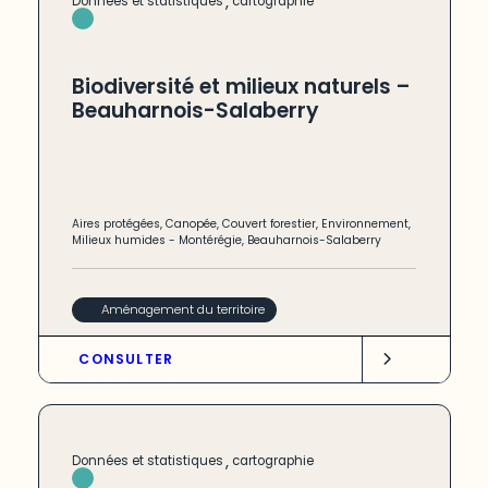
,
Données et statistiques
cartographie
Biodiversité et milieux naturels –
Beauharnois-Salaberry
Aires protégées
,
Canopée
,
Couvert forestier
,
Environnement
,
Milieux humides
-
Montérégie
,
Beauharnois-Salaberry
Aménagement du territoire
CONSULTER
,
Données et statistiques
cartographie