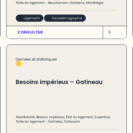
Taille du logement
-
Beauharnois-Salaberry
,
Montérégie
Logement
Sociodémographie
CONSULTER
Données et statistiques
Besoins impérieux – Gatineau
Abordabilité
,
Besoins impérieux
,
État du logement
,
Superficie
,
Taille du logement
-
Gatineau
,
Outaouais