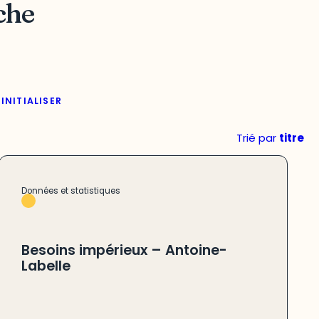
che
INITIALISER
Trié par
titre
Données et statistiques
Besoins impérieux – Antoine-
Labelle