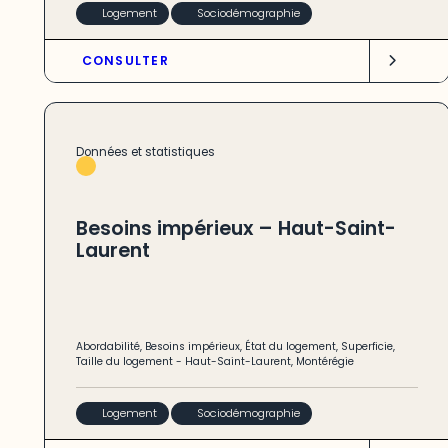
Logement
Sociodémographie
CONSULTER
Données et statistiques
Besoins impérieux – Haut-Saint-
Laurent
Abordabilité
,
Besoins impérieux
,
État du logement
,
Superficie
,
Taille du logement
-
Haut-Saint-Laurent
,
Montérégie
Logement
Sociodémographie