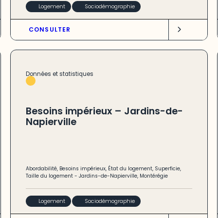
Logement
Sociodémographie
CONSULTER
Données et statistiques
Besoins impérieux – Jardins-de-
Napierville
Abordabilité
,
Besoins impérieux
,
État du logement
,
Superficie
,
Taille du logement
-
Jardins-de-Napierville
,
Montérégie
Logement
Sociodémographie