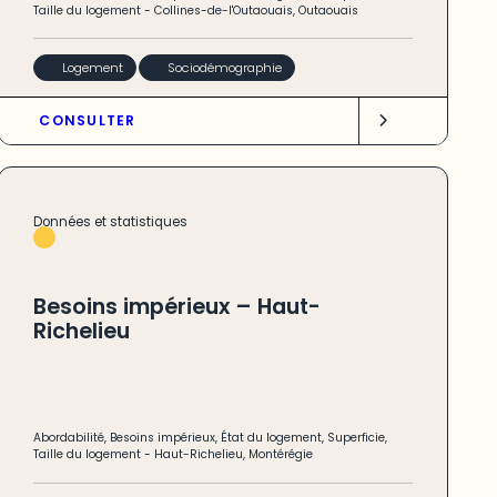
Taille du logement
-
Collines-de-l'Outaouais
,
Outaouais
Logement
Sociodémographie
CONSULTER
Données et statistiques
Besoins impérieux – Haut-
Richelieu
Abordabilité
,
Besoins impérieux
,
État du logement
,
Superficie
,
Taille du logement
-
Haut-Richelieu
,
Montérégie