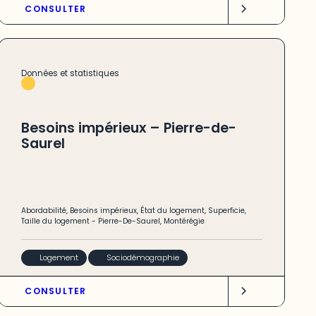
CONSULTER
Données et statistiques
Besoins impérieux – Pierre-de-
Saurel
Abordabilité
,
Besoins impérieux
,
État du logement
,
Superficie
,
Taille du logement
-
Pierre-De-Saurel
,
Montérégie
Logement
Sociodémographie
CONSULTER