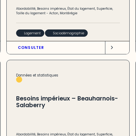
Abordabilité
,
Besoins impérieux
,
État du logement
,
Superficie
,
Taille du logement
-
Acton
,
Montérégie
Logement
Sociodémographie
CONSULTER
Données et statistiques
Besoins impérieux – Beauharnois-
Salaberry
Abordabilité
,
Besoins impérieux
,
État du logement
,
Superficie
,