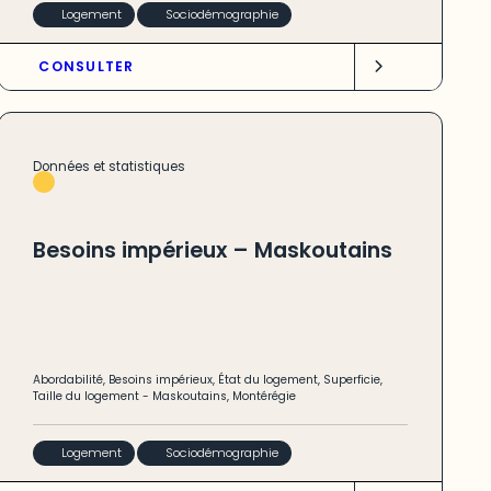
Logement
Sociodémographie
CONSULTER
Données et statistiques
Besoins impérieux – Maskoutains
Abordabilité
,
Besoins impérieux
,
État du logement
,
Superficie
,
Taille du logement
-
Maskoutains
,
Montérégie
Logement
Sociodémographie