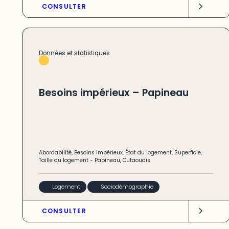
CONSULTER
Données et statistiques
Besoins impérieux – Papineau
Abordabilité
,
Besoins impérieux
,
État du logement
,
Superficie
,
Taille du logement
-
Papineau
,
Outaouais
Logement
Sociodémographie
CONSULTER