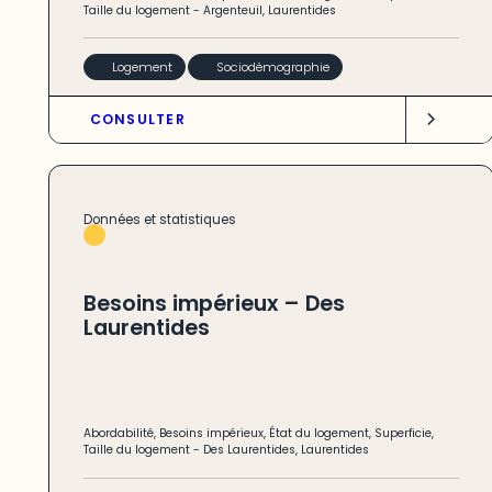
Taille du logement
-
Argenteuil
,
Laurentides
Logement
Sociodémographie
CONSULTER
Données et statistiques
Besoins impérieux – Des
Laurentides
Abordabilité
,
Besoins impérieux
,
État du logement
,
Superficie
,
Taille du logement
-
Des Laurentides
,
Laurentides