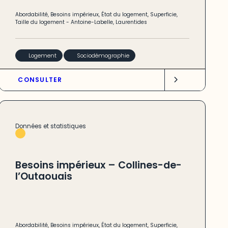
Abordabilité
,
Besoins impérieux
,
État du logement
,
Superficie
,
Taille du logement
-
Antoine-Labelle
,
Laurentides
Logement
Sociodémographie
CONSULTER
Données et statistiques
Besoins impérieux – Collines-de-
l’Outaouais
Abordabilité
,
Besoins impérieux
,
État du logement
,
Superficie
,