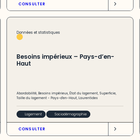
CONSULTER
Données et statistiques
Besoins impérieux – Pays-d’en-
Haut
Abordabilité
,
Besoins impérieux
,
État du logement
,
Superficie
,
Taille du logement
-
Pays-d'en-Haut
,
Laurentides
Logement
Sociodémographie
CONSULTER