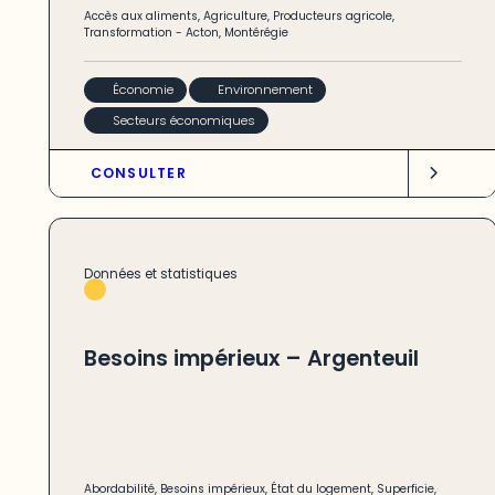
Accès aux aliments
,
Agriculture
,
Producteurs agricole
,
Transformation
-
Acton
,
Montérégie
Économie
Environnement
Secteurs économiques
CONSULTER
Données et statistiques
Besoins impérieux – Argenteuil
Abordabilité
,
Besoins impérieux
,
État du logement
,
Superficie
,