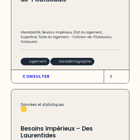
Abordabilité
,
Besoins impérieux
,
État du logement
,
Superficie
,
Taille du logement
-
Collines-de-l'Outaouais
,
Outaouais
Logement
Sociodémographie
CONSULTER
Données et statistiques
Besoins impérieux – Des
Laurentides