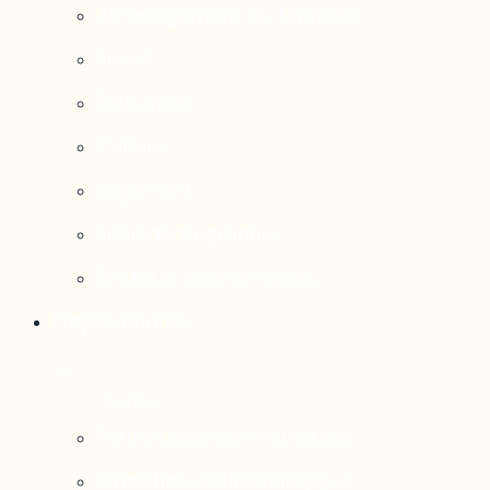
Aménagement du territoire
Santé
Éducation
Culture
Logement
Sociodémographie
Secteurs économiques
Projets phares
Portrait des communautés
Transition socioécologique