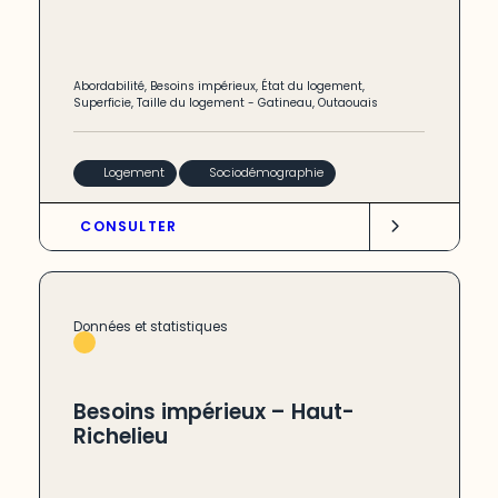
Abordabilité
,
Besoins impérieux
,
État du logement
,
Superficie
,
Taille du logement
-
Gatineau
,
Outaouais
Logement
Sociodémographie
CONSULTER
Données et statistiques
Besoins impérieux – Haut-
Richelieu