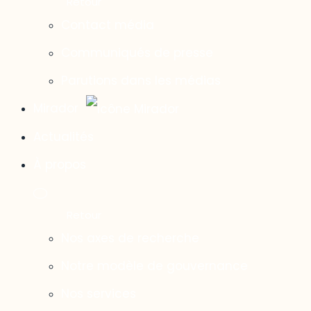
Contact média
Communiqués de presse
Parutions dans les médias
Mirador
Actualités
À propos
Nos axes de recherche
Notre modèle de gouvernance
Nos services