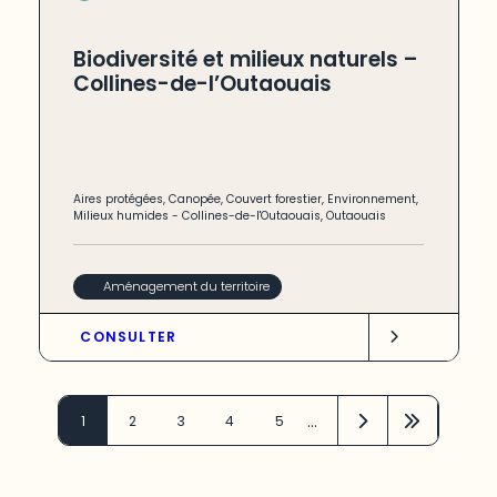
Biodiversité et milieux naturels –
Collines-de-l’Outaouais
Aires protégées
,
Canopée
,
Couvert forestier
,
Environnement
,
Milieux humides
-
Collines-de-l'Outaouais
,
Outaouais
Aménagement du territoire
CONSULTER
…
1
2
3
4
5