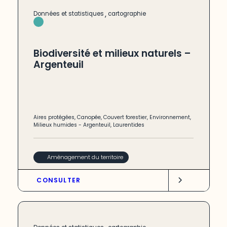
,
Données et statistiques
cartographie
Biodiversité et milieux naturels –
Argenteuil
Aires protégées
,
Canopée
,
Couvert forestier
,
Environnement
,
Milieux humides
-
Argenteuil
,
Laurentides
Aménagement du territoire
CONSULTER