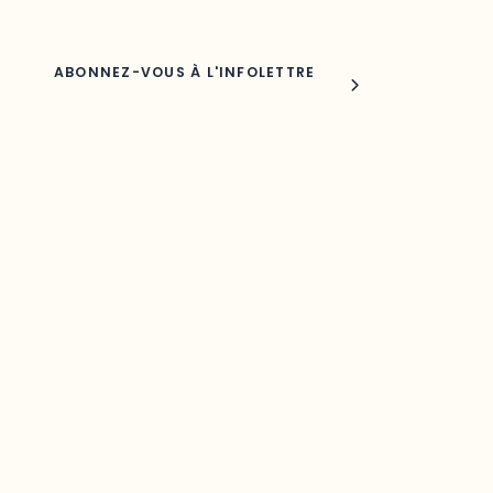
Joindre l'ODO
283, boulevard Alexandre-Taché,
C.P. 1250, succursale Hull, bureau C-0330
Gatineau, QC J9A 1L8
Questions générales
odooutaouais@uqo.ca
Contact média