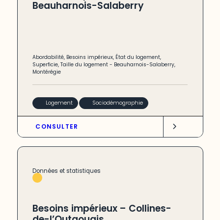
Beauharnois-Salaberry
Abordabilité
,
Besoins impérieux
,
État du logement
,
Superficie
,
Taille du logement
-
Beauharnois-Salaberry
,
Montérégie
Logement
Sociodémographie
CONSULTER
Données et statistiques
Besoins impérieux – Collines-
de-l’Outaouais