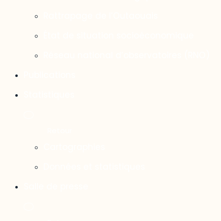
Rattrapage de l’Outaouais
État de situation socioéconomique
Réseau national d’observatoires (RNO)
Publications
Statistiques
Cartographies
Données et statistiques
Salle de presse