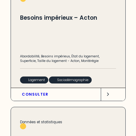
Besoins impérieux – Acton
Abordabilité
,
Besoins impérieux
,
État du logement
,
Superficie
,
Taille du logement
-
Acton
,
Montérégie
Logement
Sociodémographie
CONSULTER
Données et statistiques