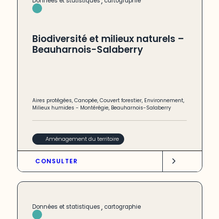
,
Données et statistiques
cartographie
Biodiversité et milieux naturels –
Beauharnois-Salaberry
Aires protégées
,
Canopée
,
Couvert forestier
,
Environnement
,
Milieux humides
-
Montérégie
,
Beauharnois-Salaberry
Aménagement du territoire
CONSULTER
,
Données et statistiques
cartographie