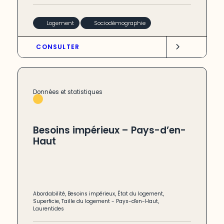
Logement
Sociodémographie
CONSULTER
Données et statistiques
Besoins impérieux – Pays-d’en-
Haut
Abordabilité
,
Besoins impérieux
,
État du logement
,
Superficie
,
Taille du logement
-
Pays-d'en-Haut
,
Laurentides