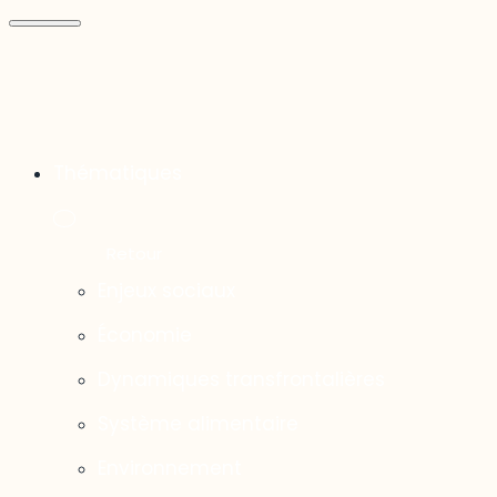
Thématiques
Enjeux sociaux
Économie
Dynamiques transfrontalières
Système alimentaire
Environnement