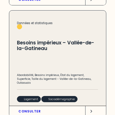
Données et statistiques
Besoins impérieux – Vallée-de-
la-Gatineau
Abordabilité
,
Besoins impérieux
,
État du logement
,
Superficie
,
Taille du logement
-
Vallée-de-la-Gatineau
,
Outaouais
Logement
Sociodémographie
CONSULTER