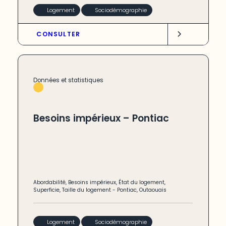
Logement
Sociodémographie
CONSULTER
Données et statistiques
Besoins impérieux – Pontiac
Abordabilité
,
Besoins impérieux
,
État du logement
,
Superficie
,
Taille du logement
-
Pontiac
,
Outaouais
Logement
Sociodémographie