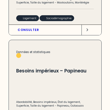
Superficie
,
Taille du logement
-
Maskoutains
,
Montérégie
Logement
Sociodémographie
CONSULTER
Données et statistiques
Besoins impérieux – Papineau
Abordabilité
,
Besoins impérieux
,
État du logement
,
Superficie
,
Taille du logement
-
Papineau
,
Outaouais