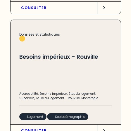
CONSULTER
Données et statistiques
Besoins impérieux – Rouville
Abordabilité
,
Besoins impérieux
,
État du logement
,
Superficie
,
Taille du logement
-
Rouville
,
Montérégie
Logement
Sociodémographie
CONSULTER