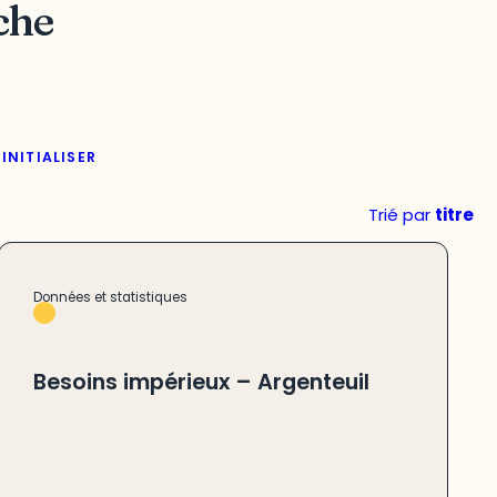
che
INITIALISER
Trié par
titre
Données et statistiques
Besoins impérieux – Argenteuil