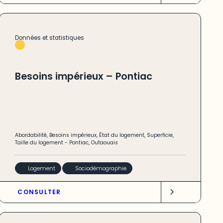
Données et statistiques
Besoins impérieux – Pontiac
Abordabilité
,
Besoins impérieux
,
État du logement
,
Superficie
,
Taille du logement
-
Pontiac
,
Outaouais
Logement
Sociodémographie
CONSULTER