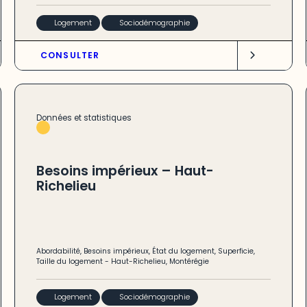
Logement
Sociodémographie
CONSULTER
Données et statistiques
Besoins impérieux – Haut-
Richelieu
Abordabilité
,
Besoins impérieux
,
État du logement
,
Superficie
,
Taille du logement
-
Haut-Richelieu
,
Montérégie
Logement
Sociodémographie