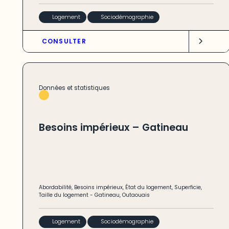
Logement
Sociodémographie
CONSULTER
Données et statistiques
Besoins impérieux – Gatineau
Abordabilité
,
Besoins impérieux
,
État du logement
,
Superficie
,
Taille du logement
-
Gatineau
,
Outaouais
Logement
Sociodémographie