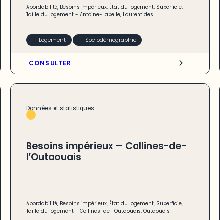
Abordabilité
,
Besoins impérieux
,
État du logement
,
Superficie
,
Taille du logement
-
Antoine-Labelle
,
Laurentides
Logement
Sociodémographie
CONSULTER
Données et statistiques
Besoins impérieux – Collines-de-
l’Outaouais
Abordabilité
,
Besoins impérieux
,
État du logement
,
Superficie
,
Taille du logement
-
Collines-de-l'Outaouais
,
Outaouais