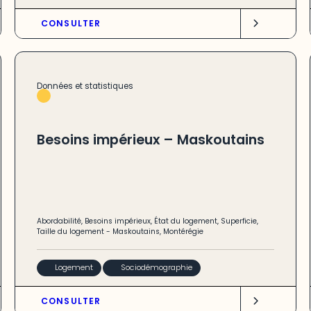
CONSULTER
Données et statistiques
Besoins impérieux – Maskoutains
Abordabilité
,
Besoins impérieux
,
État du logement
,
Superficie
,
Taille du logement
-
Maskoutains
,
Montérégie
Logement
Sociodémographie
CONSULTER