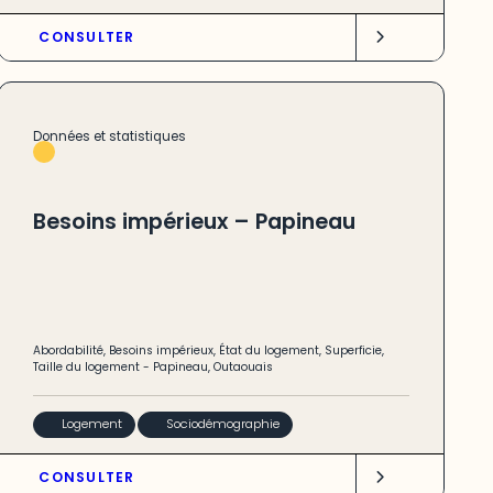
CONSULTER
Données et statistiques
Besoins impérieux – Papineau
Abordabilité
,
Besoins impérieux
,
État du logement
,
Superficie
,
Taille du logement
-
Papineau
,
Outaouais
Logement
Sociodémographie
CONSULTER