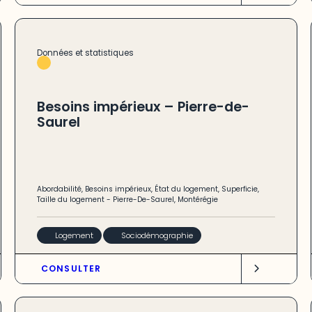
Données et statistiques
Besoins impérieux – Pierre-de-
Saurel
Abordabilité
,
Besoins impérieux
,
État du logement
,
Superficie
,
Taille du logement
-
Pierre-De-Saurel
,
Montérégie
Logement
Sociodémographie
CONSULTER