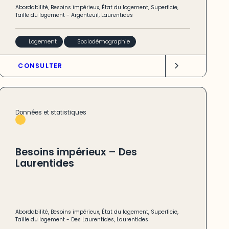
Abordabilité
,
Besoins impérieux
,
État du logement
,
Superficie
,
Taille du logement
-
Argenteuil
,
Laurentides
Logement
Sociodémographie
CONSULTER
Données et statistiques
Besoins impérieux – Des
Laurentides
Abordabilité
,
Besoins impérieux
,
État du logement
,
Superficie
,
Taille du logement
-
Des Laurentides
,
Laurentides