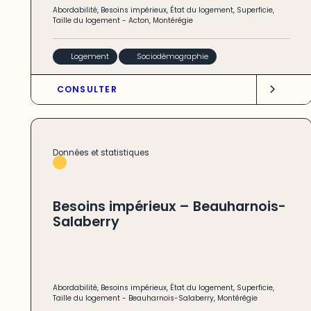
Abordabilité
,
Besoins impérieux
,
État du logement
,
Superficie
,
Taille du logement
-
Acton
,
Montérégie
Logement
Sociodémographie
CONSULTER
Données et statistiques
Besoins impérieux – Beauharnois-
Salaberry
Abordabilité
,
Besoins impérieux
,
État du logement
,
Superficie
,
Taille du logement
-
Beauharnois-Salaberry
,
Montérégie