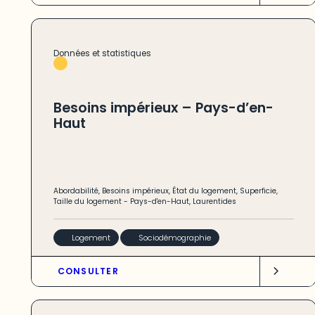
Données et statistiques
Besoins impérieux – Pays-d’en-
Haut
Abordabilité
,
Besoins impérieux
,
État du logement
,
Superficie
,
Taille du logement
-
Pays-d'en-Haut
,
Laurentides
Logement
Sociodémographie
CONSULTER