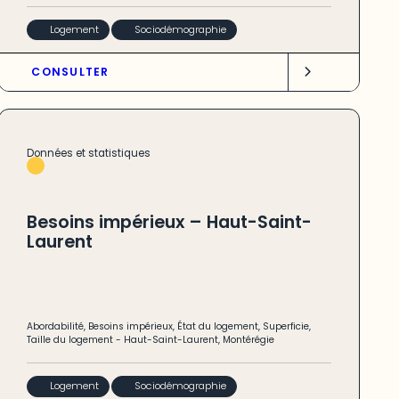
Logement
Sociodémographie
CONSULTER
Données et statistiques
Besoins impérieux – Haut-Saint-
Laurent
Abordabilité
,
Besoins impérieux
,
État du logement
,
Superficie
,
Taille du logement
-
Haut-Saint-Laurent
,
Montérégie
Logement
Sociodémographie