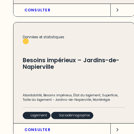
CONSULTER
Données et statistiques
Besoins impérieux – Jardins-de-
Napierville
Abordabilité
,
Besoins impérieux
,
État du logement
,
Superficie
,
Taille du logement
-
Jardins-de-Napierville
,
Montérégie
Logement
Sociodémographie
CONSULTER