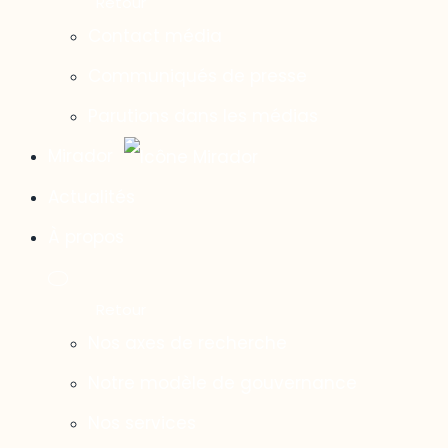
Contact média
Communiqués de presse
Parutions dans les médias
Mirador
Actualités
À propos
Nos axes de recherche
Notre modèle de gouvernance
Nos services