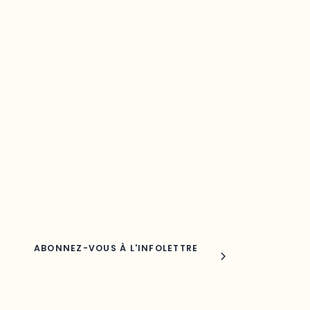
Restez à l’affût du développement de
votre région
Découvrez les toutes dernières nouvelles de l’ODO.
Adresse courriel
Nom
Joindre l'ODO