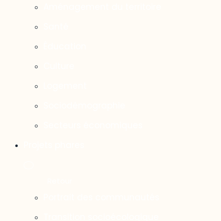
Aménagement du territoire
Santé
Éducation
Culture
Logement
Sociodémographie
Secteurs économiques
Projets phares
Portrait des communautés
Transition socioécologique