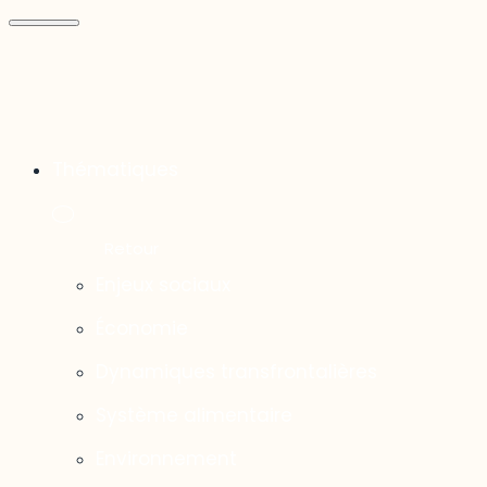
Thématiques
Enjeux sociaux
Économie
Dynamiques transfrontalières
Système alimentaire
Environnement