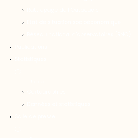
Rattrapage de l’Outaouais
État de situation socioéconomique
Réseau national d’observatoires (RNO)
Publications
Statistiques
Cartographies
Données et statistiques
Salle de presse