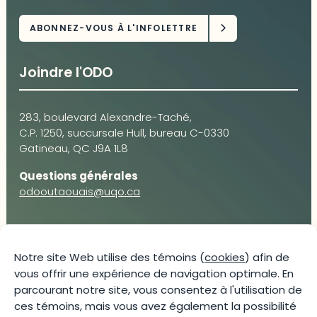
Joindre l'ODO
283, boulevard Alexandre-Taché,
C.P. 1250, succursale Hull, bureau C-0330
Gatineau, QC J9A 1L8
Questions générales
odooutaouais@uqo.ca
Contact média
Notre site Web utilise des témoins (
cookies
) afin de
vous offrir une expérience de navigation optimale. En
Joani Vallespir
parcourant notre site, vous consentez à l'utilisation de
819-595-3900 | Poste 3222
ces témoins, mais vous avez également la possibilité
joani.vallespir@uqo.ca