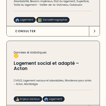
Abordabilité
,
Besoins impérieux
,
État du logement
,
Superficie
,
Taille du logement
-
Vallée-de-la-Gatineau
,
Outaouais
Logement
Sociodémographie
CONSULTER
Données et statistiques
Logement social et adapté –
Acton
CHSLD
,
Logement sociaux et abordables
,
Résidence pour ainés
-
Acton
,
Montérégie
Enjeux sociaux
Logement