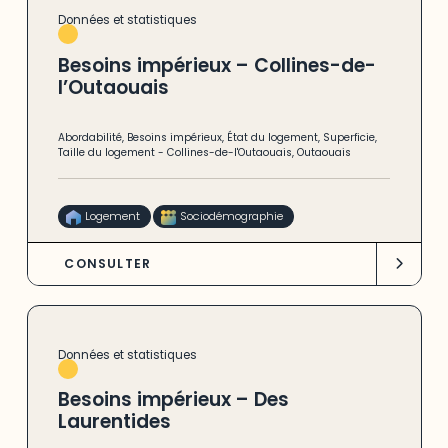
Données et statistiques
Besoins impérieux – Collines-de-
l’Outaouais
Abordabilité
,
Besoins impérieux
,
État du logement
,
Superficie
,
Taille du logement
-
Collines-de-l'Outaouais
,
Outaouais
Logement
Sociodémographie
CONSULTER
Données et statistiques
Besoins impérieux – Des
Laurentides