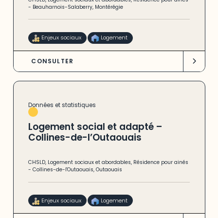
-
Beauharnois-Salaberry
,
Montérégie
Enjeux sociaux
Logement
CONSULTER
Données et statistiques
Logement social et adapté –
Collines-de-l’Outaouais
CHSLD
,
Logement sociaux et abordables
,
Résidence pour ainés
-
Collines-de-l'Outaouais
,
Outaouais
Enjeux sociaux
Logement