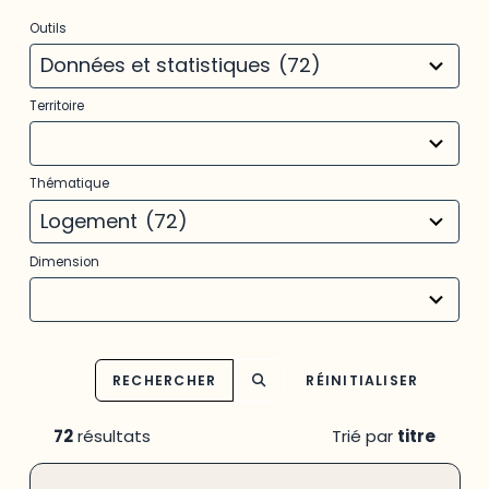
2
Outils
results
available
Données et statistiques
(72)
22
Territoire
results
available
11
Thématique
results
available
Logement
(72)
16
Dimension
results
available
RECHERCHER
RÉINITIALISER
72
résultats
Trié par
titre