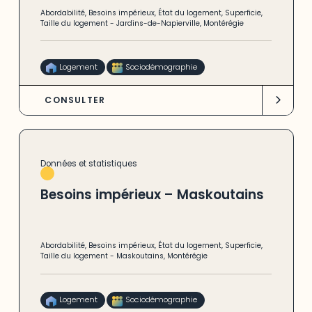
Abordabilité
,
Besoins impérieux
,
État du logement
,
Superficie
,
Taille du logement
-
Jardins-de-Napierville
,
Montérégie
Logement
Sociodémographie
CONSULTER
Données et statistiques
Besoins impérieux – Maskoutains
Abordabilité
,
Besoins impérieux
,
État du logement
,
Superficie
,
Taille du logement
-
Maskoutains
,
Montérégie
Logement
Sociodémographie