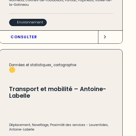
Gatineau
,
Collines-de-l'Outaouais
,
Pontiac
,
Papineau
,
Vallée-de-
la-Gatineau
Environnement
CONSULTER
,
Données et statistiques
cartographie
Transport et mobilité – Antoine-
Labelle
Déplacement
,
Navettage
,
Proximité des services
-
Laurentides
,
Antoine-Labelle