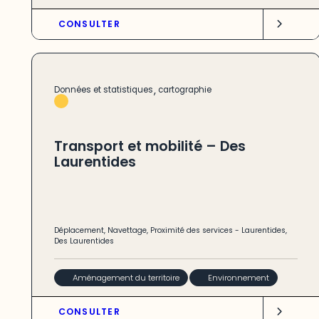
CONSULTER
,
Données et statistiques
cartographie
Transport et mobilité – Des
Laurentides
Déplacement
,
Navettage
,
Proximité des services
-
Laurentides
,
Des Laurentides
Aménagement du territoire
Environnement
CONSULTER