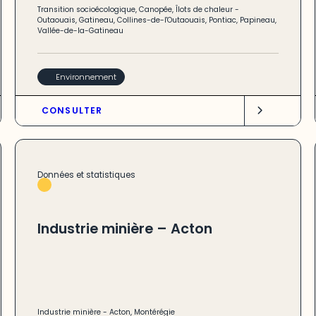
Transition socioécologique
,
Canopée
,
Îlots de chaleur
-
Outaouais
,
Gatineau
,
Collines-de-l'Outaouais
,
Pontiac
,
Papineau
,
Vallée-de-la-Gatineau
Environnement
CONSULTER
Données et statistiques
Industrie minière – Acton
Industrie minière
-
Acton
,
Montérégie