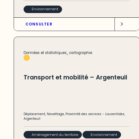
Environnement
CONSULTER
,
Données et statistiques
cartographie
Transport et mobilité – Argenteuil
Déplacement
,
Navettage
,
Proximité des services
-
Laurentides
,
Argenteuil
Aménagement du territoire
Environnement