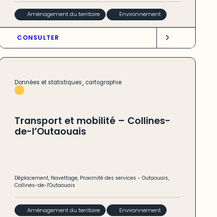
Aménagement du territoire
Environnement
CONSULTER
,
Données et statistiques
cartographie
Transport et mobilité – Collines-
de-l’Outaouais
Déplacement
,
Navettage
,
Proximité des services
-
Outaouais
,
Collines-de-l'Outaouais
Aménagement du territoire
Environnement