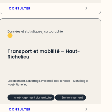
CONSULTER
,
Données et statistiques
cartographie
Transport et mobilité – Haut-
Richelieu
Déplacement
,
Navettage
,
Proximité des services
-
Montérégie
,
Haut-Richelieu
Aménagement du territoire
Environnement
CONSULTER