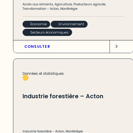
Accès aux aliments
,
Agriculture
,
Producteurs agricole
,
Transformation
-
Acton
,
Montérégie
Économie
Environnement
Secteurs économiques
CONSULTER
Données et statistiques
Industrie forestière – Acton
Industrie forestière
-
Acton
,
Montérégie