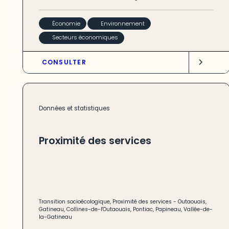
Économie
Environnement
Secteurs économiques
CONSULTER
Données et statistiques
Proximité des services
Transition socioécologique
,
Proximité des services
-
Outaouais
,
Gatineau
,
Collines-de-l'Outaouais
,
Pontiac
,
Papineau
,
Vallée-de-
la-Gatineau