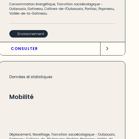
Consommation énergétique
,
Transition socioécologique
-
Outaouais
,
Gatineau
,
Collines-de-l'Outaouais
,
Pontiac
,
Papineau
,
Vallée-de-la-Gatineau
Environnement
CONSULTER
Données et statistiques
Mobilité
Déplacement
,
Navettage
,
Transition socioécologique
-
Outaouais
,