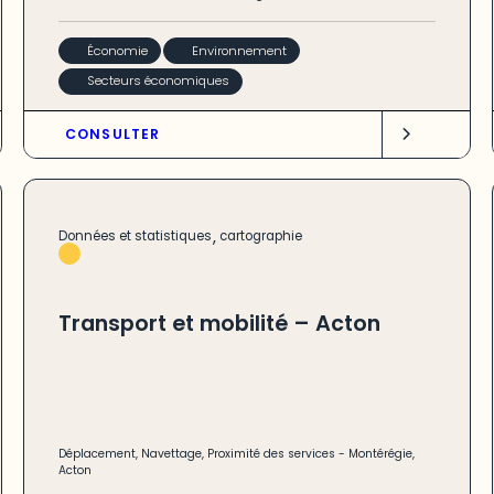
Économie
Environnement
Secteurs économiques
CONSULTER
,
Données et statistiques
cartographie
Transport et mobilité – Acton
Déplacement
,
Navettage
,
Proximité des services
-
Montérégie
,
Acton