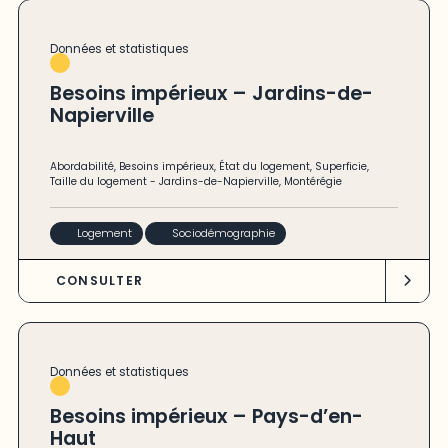
Données et statistiques
Besoins impérieux – Jardins-de-
Napierville
Abordabilité
,
Besoins impérieux
,
État du logement
,
Superficie
,
Taille du logement
-
Jardins-de-Napierville
,
Montérégie
Logement
Sociodémographie
CONSULTER
Données et statistiques
Besoins impérieux – Pays-d’en-
Haut