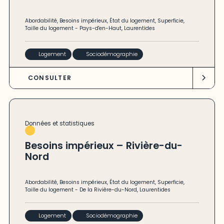
Abordabilité
,
Besoins impérieux
,
État du logement
,
Superficie
,
Taille du logement
-
Pays-d'en-Haut
,
Laurentides
Logement
Sociodémographie
CONSULTER
Données et statistiques
Besoins impérieux – Rivière-du-
Nord
Abordabilité
,
Besoins impérieux
,
État du logement
,
Superficie
,
Taille du logement
-
De la Rivière-du-Nord
,
Laurentides
Logement
Sociodémographie