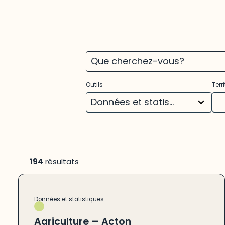
3
22
Outils
Terri
results
res
available
ava
Données et statistiques
(194)
194
résultats
Données et statistiques
Agriculture – Acton