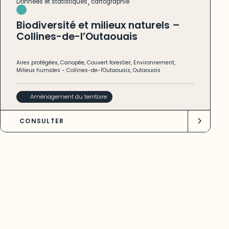
,
Données et statistiques
cartographie
Biodiversité et milieux naturels –
Collines-de-l’Outaouais
Aires protégées
,
Canopée
,
Couvert forestier
,
Environnement
,
Milieux humides
-
Collines-de-l'Outaouais
,
Outaouais
Aménagement du territoire
CONSULTER