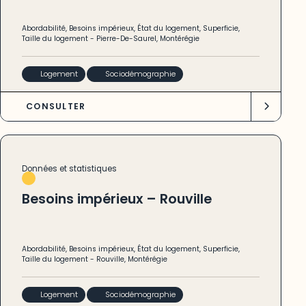
Abordabilité
,
Besoins impérieux
,
État du logement
,
Superficie
,
Taille du logement
-
Pierre-De-Saurel
,
Montérégie
Logement
Sociodémographie
CONSULTER
Données et statistiques
Besoins impérieux – Rouville
Abordabilité
,
Besoins impérieux
,
État du logement
,
Superficie
,
Taille du logement
-
Rouville
,
Montérégie
Logement
Sociodémographie