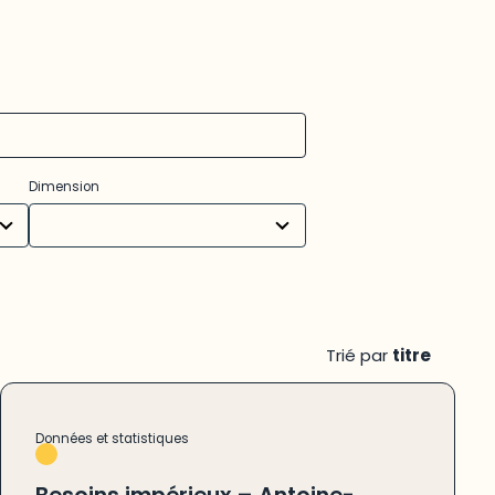
31
Dimension
results
available
Trié par
titre
Données et statistiques