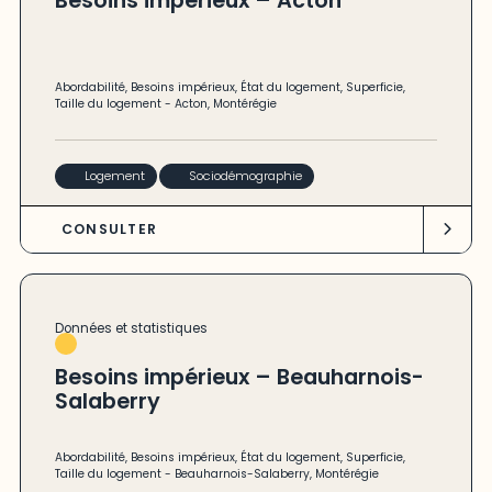
Besoins impérieux – Acton
Abordabilité
,
Besoins impérieux
,
État du logement
,
Superficie
,
Taille du logement
-
Acton
,
Montérégie
Logement
Sociodémographie
CONSULTER
Données et statistiques
Besoins impérieux – Beauharnois-
Salaberry
Abordabilité
,
Besoins impérieux
,
État du logement
,
Superficie
,
Taille du logement
-
Beauharnois-Salaberry
,
Montérégie