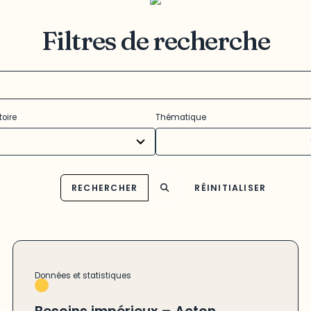
Filtres de recherche
11
toire
Thématique
ults
results
ilable
available
RECHERCHER
RÉINITIALISER
Données et statistiques