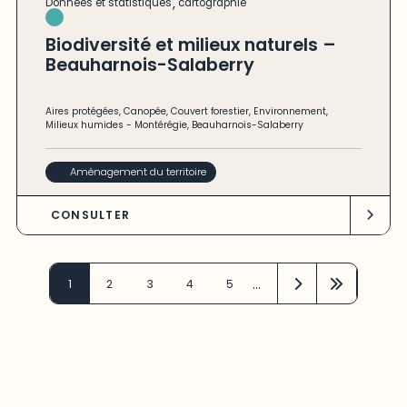
,
Données et statistiques
cartographie
Biodiversité et milieux naturels –
Beauharnois-Salaberry
Aires protégées
,
Canopée
,
Couvert forestier
,
Environnement
,
Milieux humides
-
Montérégie
,
Beauharnois-Salaberry
Aménagement du territoire
CONSULTER
…
1
2
3
4
5