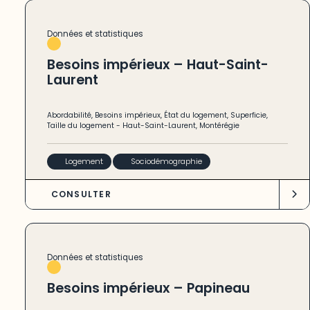
Données et statistiques
Besoins impérieux – Haut-Saint-
Laurent
Abordabilité
,
Besoins impérieux
,
État du logement
,
Superficie
,
Taille du logement
-
Haut-Saint-Laurent
,
Montérégie
Logement
Sociodémographie
CONSULTER
Données et statistiques
Besoins impérieux – Papineau