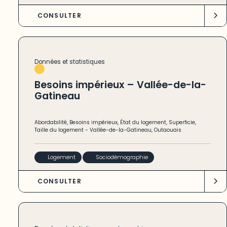
CONSULTER
Données et statistiques
Besoins impérieux – Vallée-de-la-
Gatineau
Abordabilité
,
Besoins impérieux
,
État du logement
,
Superficie
,
Taille du logement
-
Vallée-de-la-Gatineau
,
Outaouais
Logement
Sociodémographie
CONSULTER