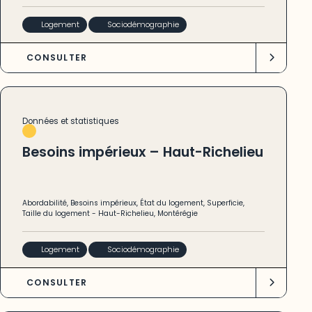
Logement
Sociodémographie
CONSULTER
Données et statistiques
Besoins impérieux – Haut-Richelieu
Abordabilité
,
Besoins impérieux
,
État du logement
,
Superficie
,
Taille du logement
-
Haut-Richelieu
,
Montérégie
Logement
Sociodémographie
CONSULTER