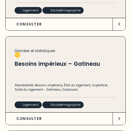
Logement
Sociodémographie
CONSULTER
Données et statistiques
Besoins impérieux – Gatineau
Abordabilité
,
Besoins impérieux
,
État du logement
,
Superficie
,
Taille du logement
-
Gatineau
,
Outaouais
Logement
Sociodémographie
CONSULTER