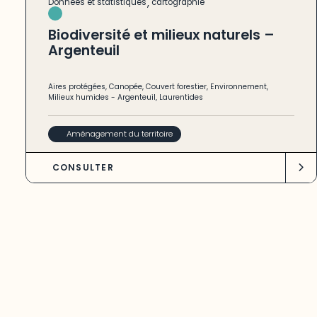
,
Données et statistiques
cartographie
Biodiversité et milieux naturels –
Argenteuil
Aires protégées
,
Canopée
,
Couvert forestier
,
Environnement
,
Milieux humides
-
Argenteuil
,
Laurentides
Aménagement du territoire
CONSULTER