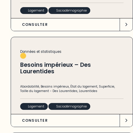
Logement
Sociodémographie
CONSULTER
Données et statistiques
Besoins impérieux – Des
Laurentides
Abordabilité
,
Besoins impérieux
,
État du logement
,
Superficie
,
Taille du logement
-
Des Laurentides
,
Laurentides
Logement
Sociodémographie
CONSULTER