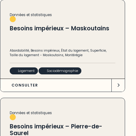
Données et statistiques
Besoins impérieux – Maskoutains
Abordabilité
,
Besoins impérieux
,
État du logement
,
Superficie
,
Taille du logement
-
Maskoutains
,
Montérégie
Logement
Sociodémographie
CONSULTER
Données et statistiques
Besoins impérieux – Pierre-de-
Saurel