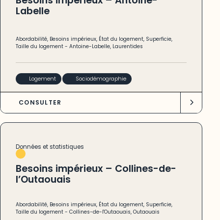
Besoins impérieux – Antoine-
Labelle
Abordabilité
,
Besoins impérieux
,
État du logement
,
Superficie
,
Taille du logement
-
Antoine-Labelle
,
Laurentides
Logement
Sociodémographie
CONSULTER
Données et statistiques
Besoins impérieux – Collines-de-
l’Outaouais
Abordabilité
,
Besoins impérieux
,
État du logement
,
Superficie
,
Taille du logement
-
Collines-de-l'Outaouais
,
Outaouais