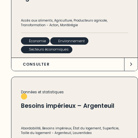
Accès aux aliments
,
Agriculture
,
Producteurs agricole
,
Transformation
-
Acton
,
Montérégie
Économie
Environnement
Secteurs économiques
CONSULTER
Données et statistiques
Besoins impérieux – Argenteuil
Abordabilité
,
Besoins impérieux
,
État du logement
,
Superficie
,
Taille du logement
-
Argenteuil
,
Laurentides