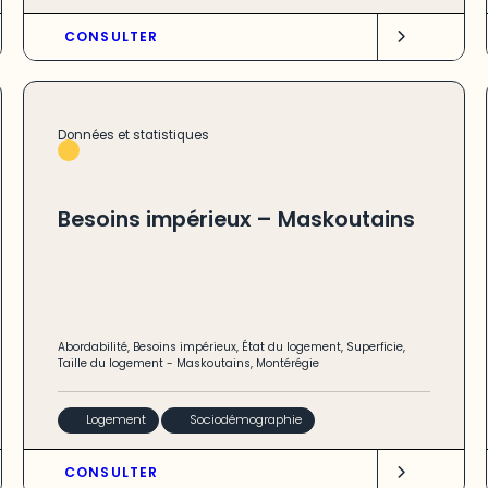
CONSULTER
Données et statistiques
Besoins impérieux – Maskoutains
Abordabilité
,
Besoins impérieux
,
État du logement
,
Superficie
,
Taille du logement
-
Maskoutains
,
Montérégie
Logement
Sociodémographie
CONSULTER