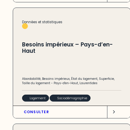
Données et statistiques
Besoins impérieux – Pays-d’en-
Haut
Abordabilité
,
Besoins impérieux
,
État du logement
,
Superficie
,
Taille du logement
-
Pays-d'en-Haut
,
Laurentides
Logement
Sociodémographie
CONSULTER