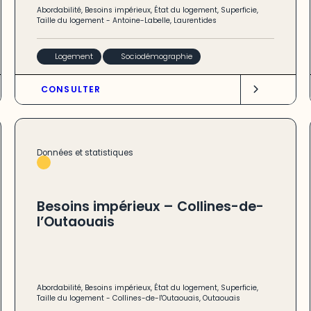
Abordabilité
,
Besoins impérieux
,
État du logement
,
Superficie
,
Taille du logement
-
Antoine-Labelle
,
Laurentides
Logement
Sociodémographie
CONSULTER
Données et statistiques
Besoins impérieux – Collines-de-
l’Outaouais
Abordabilité
,
Besoins impérieux
,
État du logement
,
Superficie
,
Taille du logement
-
Collines-de-l'Outaouais
,
Outaouais