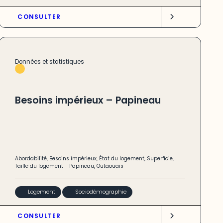
CONSULTER
Données et statistiques
Besoins impérieux – Papineau
Abordabilité
,
Besoins impérieux
,
État du logement
,
Superficie
,
Taille du logement
-
Papineau
,
Outaouais
Logement
Sociodémographie
CONSULTER