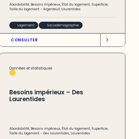
Abordabilité
,
Besoins impérieux
,
État du logement
,
Superficie
,
Taille du logement
-
Argenteuil
,
Laurentides
Logement
Sociodémographie
CONSULTER
Données et statistiques
Besoins impérieux – Des
Laurentides
Abordabilité
,
Besoins impérieux
,
État du logement
,
Superficie
,
Taille du logement
-
Des Laurentides
,
Laurentides