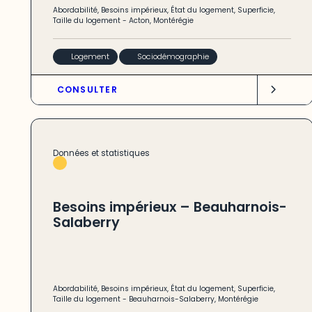
Abordabilité
,
Besoins impérieux
,
État du logement
,
Superficie
,
Taille du logement
-
Acton
,
Montérégie
Logement
Sociodémographie
CONSULTER
Données et statistiques
Besoins impérieux – Beauharnois-
Salaberry
Abordabilité
,
Besoins impérieux
,
État du logement
,
Superficie
,
Taille du logement
-
Beauharnois-Salaberry
,
Montérégie