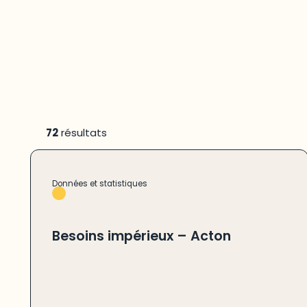
72
résultats
Données et statistiques
Besoins impérieux – Acton