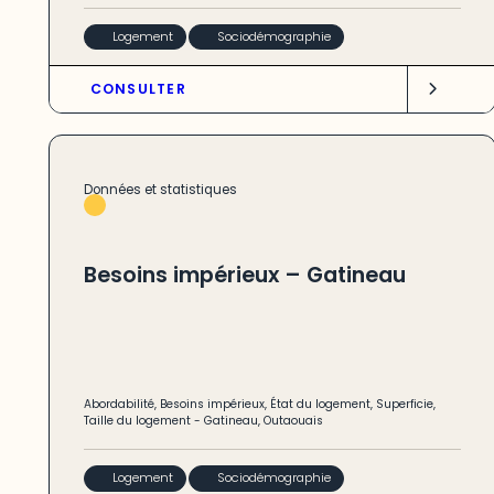
Logement
Sociodémographie
CONSULTER
Données et statistiques
Besoins impérieux – Gatineau
Abordabilité
,
Besoins impérieux
,
État du logement
,
Superficie
,
Taille du logement
-
Gatineau
,
Outaouais
Logement
Sociodémographie