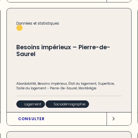
Données et statistiques
Besoins impérieux – Pierre-de-
Saurel
Abordabilité
,
Besoins impérieux
,
État du logement
,
Superficie
,
Taille du logement
-
Pierre-De-Saurel
,
Montérégie
Logement
Sociodémographie
CONSULTER