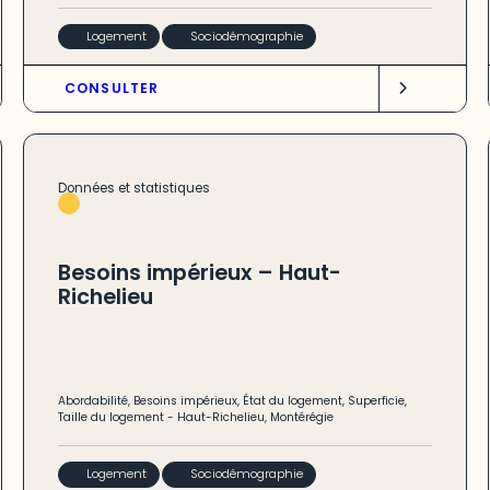
Logement
Sociodémographie
CONSULTER
Données et statistiques
Besoins impérieux – Haut-
Richelieu
Abordabilité
,
Besoins impérieux
,
État du logement
,
Superficie
,
Taille du logement
-
Haut-Richelieu
,
Montérégie
Logement
Sociodémographie