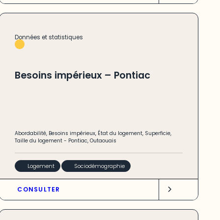
Données et statistiques
Besoins impérieux – Pontiac
Abordabilité
,
Besoins impérieux
,
État du logement
,
Superficie
,
Taille du logement
-
Pontiac
,
Outaouais
Logement
Sociodémographie
CONSULTER