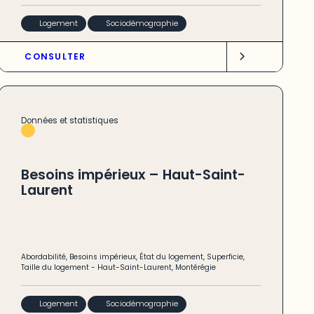
Logement
Sociodémographie
CONSULTER
Données et statistiques
Besoins impérieux – Haut-Saint-
Laurent
Abordabilité
,
Besoins impérieux
,
État du logement
,
Superficie
,
Taille du logement
-
Haut-Saint-Laurent
,
Montérégie
Logement
Sociodémographie