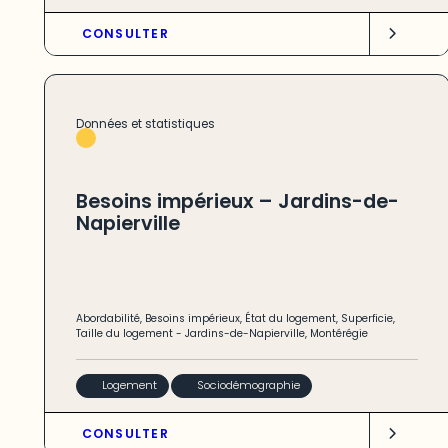
CONSULTER
Données et statistiques
Besoins impérieux – Jardins-de-
Napierville
Abordabilité
,
Besoins impérieux
,
État du logement
,
Superficie
,
Taille du logement
-
Jardins-de-Napierville
,
Montérégie
Logement
Sociodémographie
CONSULTER