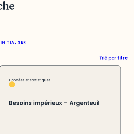
che
INITIALISER
Trié par
titre
Données et statistiques
Besoins impérieux – Argenteuil