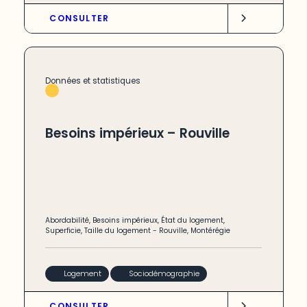
CONSULTER
Données et statistiques
Besoins impérieux – Rouville
Abordabilité
,
Besoins impérieux
,
État du logement
,
Superficie
,
Taille du logement
-
Rouville
,
Montérégie
Logement
Sociodémographie
CONSULTER