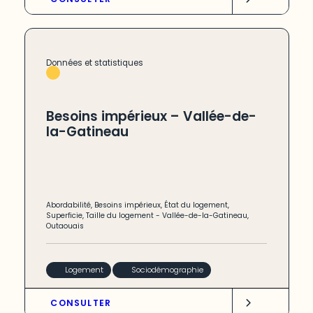
Données et statistiques
Besoins impérieux – Vallée-de-
la-Gatineau
Abordabilité
,
Besoins impérieux
,
État du logement
,
Superficie
,
Taille du logement
-
Vallée-de-la-Gatineau
,
Outaouais
Logement
Sociodémographie
CONSULTER