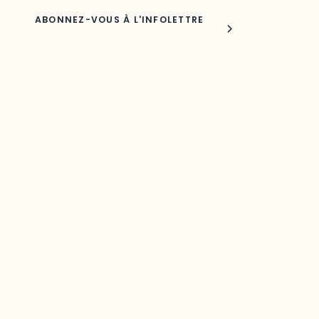
Joindre l'ODO
283, boulevard Alexandre-Taché,
C.P. 1250, succursale Hull, bureau C-0330
Gatineau, QC J9A 1L8
Questions générales
odooutaouais@uqo.ca
Contact média