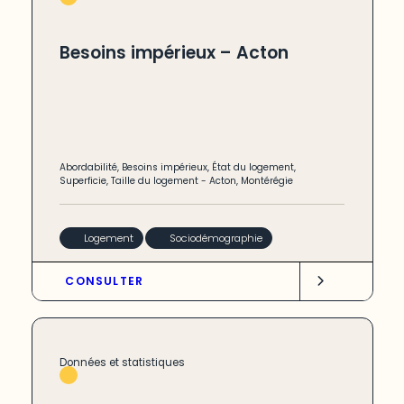
Besoins impérieux – Acton
Abordabilité
,
Besoins impérieux
,
État du logement
,
Superficie
,
Taille du logement
-
Acton
,
Montérégie
Logement
Sociodémographie
CONSULTER
Données et statistiques