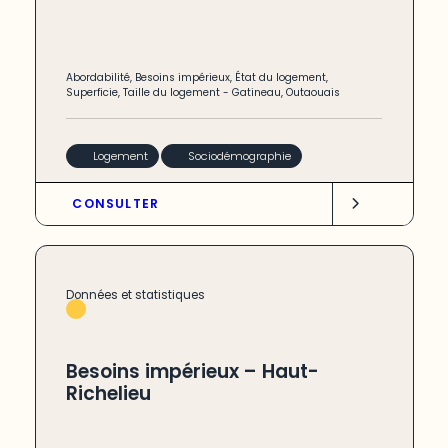
Abordabilité
,
Besoins impérieux
,
État du logement
,
Superficie
,
Taille du logement
-
Gatineau
,
Outaouais
Logement
Sociodémographie
CONSULTER
Données et statistiques
Besoins impérieux – Haut-
Richelieu