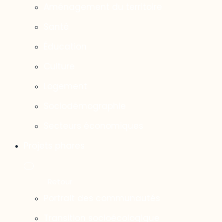
Aménagement du territoire
Santé
Éducation
Culture
Logement
Sociodémographie
Secteurs économiques
Projets phares
Portrait des communautés
Transition socioécologique