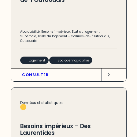
Abordabilité
,
Besoins impérieux
,
État du logement
,
Superficie
,
Taille du logement
-
Collines-de-l'Outaouais
,
Outaouais
Logement
Sociodémographie
CONSULTER
Données et statistiques
Besoins impérieux – Des
Laurentides