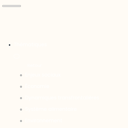
Thématiques
Enjeux sociaux
Économie
Dynamiques transfrontalières
Système alimentaire
Environnement