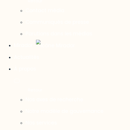
Contact média
Communiqués de presse
Parutions dans les médias
Mirador
Actualités
À propos
Nos axes de recherche
Notre modèle de gouvernance
Nos services