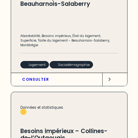
Beauharnois-Salaberry
Abordabilité
,
Besoins impérieux
,
État du logement
,
Superficie
,
Taille du logement
-
Beauharnois-Salaberry
,
Montérégie
Logement
Sociodémographie
CONSULTER
Données et statistiques
Besoins impérieux – Collines-
de-l’Outaouais