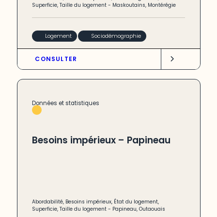
Superficie
,
Taille du logement
-
Maskoutains
,
Montérégie
Logement
Sociodémographie
CONSULTER
Données et statistiques
Besoins impérieux – Papineau
Abordabilité
,
Besoins impérieux
,
État du logement
,
Superficie
,
Taille du logement
-
Papineau
,
Outaouais