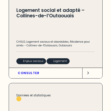
Logement social et adapté –
Collines-de-l’Outaouais
CHSLD
,
Logement sociaux et abordables
,
Résidence pour
ainés
-
Collines-de-l'Outaouais
,
Outaouais
Enjeux sociaux
Logement
CONSULTER
Données et statistiques