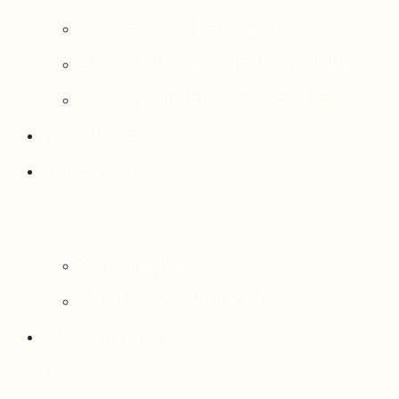
Rattrapage de l’Outaouais
État de situation socioéconomique
Réseau national d’observatoires (RNO)
Publications
Statistiques
Cartographies
Données et statistiques
Salle de presse