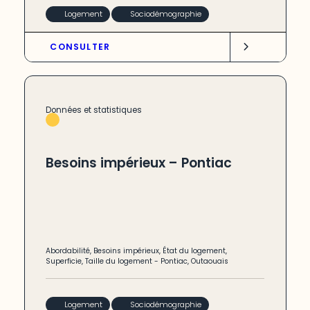
Logement
Sociodémographie
CONSULTER
Données et statistiques
Besoins impérieux – Pontiac
Abordabilité
,
Besoins impérieux
,
État du logement
,
Superficie
,
Taille du logement
-
Pontiac
,
Outaouais
Logement
Sociodémographie