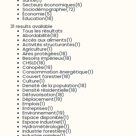
Santé
(1)
Pontiac
(14)
Secteurs économiques
(6)
Rouville
(10)
Sociodémographie
(72)
Vallée-de-la-Gatineau
(14)
Économie
(5)
Éducation
(18)
31 results available
Tous les résultats
Abordabilité
(18)
Accès aux aliments
(1)
Activités structurantes
(1)
RECHERCHER
RÉINITIALISER
Agriculture
(1)
Aires protégées
(18)
Besoins impérieux
(18)
194
résultats
Trié par
titre
CHSLD
(18)
Canopée
(19)
Consommation énergétique
(1)
Couvert forestier
(18)
Culture
(1)
Données et statistiques
Densité de la population
(18)
Densité résidentielle
(18)
Défavorisation
(18)
Déplacement
(19)
Emplois
(1)
Agriculture – Acton
Entreprises
(1)
Environnement
(19)
Espace disponible
(1)
Espace industriel
(1)
Hydrométérologie
(1)
Industrie forestière
(1)
Industrie minière
(1)