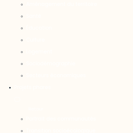
Aménagement du territoire
Santé
Éducation
Culture
Logement
Sociodémographie
Secteurs économiques
Projets phares
Portrait des communautés
Transition socioécologique