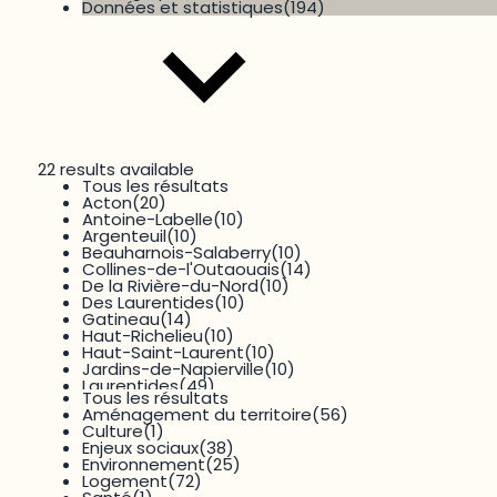
Données et statistiques
(194)
22 results available
Tous les résultats
Thématique
Acton
(20)
Antoine-Labelle
(10)
Argenteuil
(10)
Beauharnois-Salaberry
(10)
Collines-de-l'Outaouais
(14)
De la Rivière-du-Nord
(10)
Des Laurentides
(10)
Gatineau
(14)
Haut-Richelieu
(10)
Haut-Saint-Laurent
(10)
Jardins-de-Napierville
(10)
11 results available
Laurentides
(49)
Tous les résultats
Maskoutains
(10)
Dimension
Aménagement du territoire
(56)
Montérégie
(91)
Culture
(1)
Outaouais
(54)
Enjeux sociaux
(38)
Papineau
(14)
Environnement
(25)
Pays-d'en-Haut
(10)
Logement
(72)
Pierre-De-Saurel
(10)