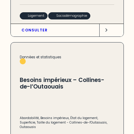
Logement
Sociodémographie
CONSULTER
Données et statistiques
Besoins impérieux – Collines-
de-l’Outaouais
Abordabilité
,
Besoins impérieux
,
État du logement
,
Superficie
,
Taille du logement
-
Collines-de-l'Outaouais
,
Outaouais