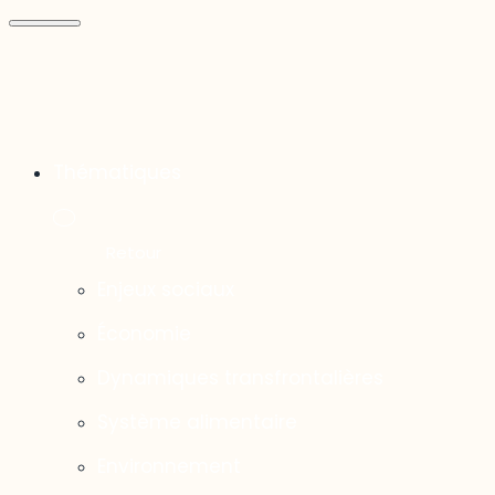
Thématiques
Enjeux sociaux
Économie
Dynamiques transfrontalières
Système alimentaire
Environnement