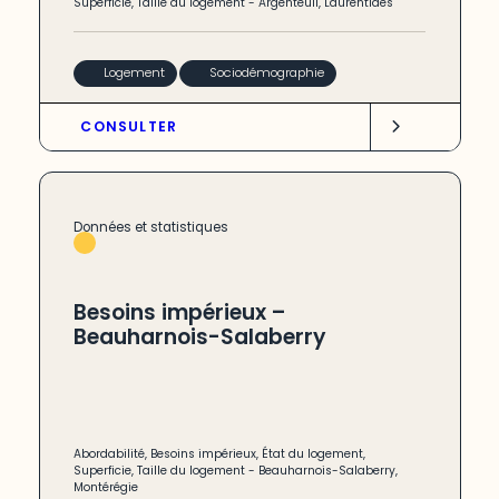
Superficie
,
Taille du logement
-
Argenteuil
,
Laurentides
Logement
Sociodémographie
CONSULTER
Données et statistiques
Besoins impérieux –
Beauharnois-Salaberry
Abordabilité
,
Besoins impérieux
,
État du logement
,
Superficie
,
Taille du logement
-
Beauharnois-Salaberry
,
Montérégie