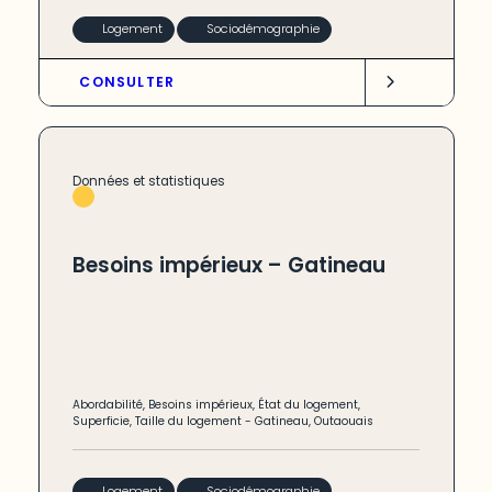
Logement
Sociodémographie
CONSULTER
Données et statistiques
Besoins impérieux – Gatineau
Abordabilité
,
Besoins impérieux
,
État du logement
,
Superficie
,
Taille du logement
-
Gatineau
,
Outaouais
Logement
Sociodémographie