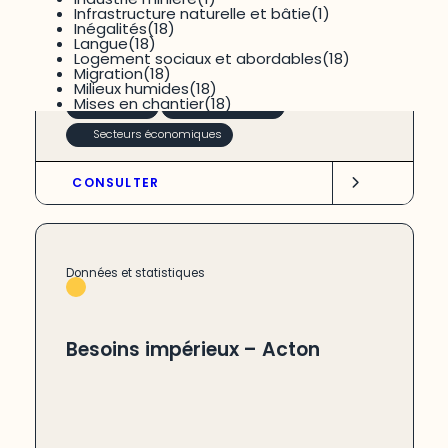
Infrastructure naturelle et bâtie
(1)
Inégalités
(18)
Accès aux aliments
,
Agriculture
,
Producteurs agricole
,
Langue
(18)
Transformation
-
Acton
,
Montérégie
Logement sociaux et abordables
(18)
Migration
(18)
Milieux humides
(18)
Mises en chantier
(18)
Économie
Environnement
Secteurs économiques
CONSULTER
Données et statistiques
Besoins impérieux – Acton