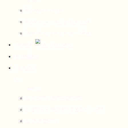
Contact média
Communiqués de presse
Parutions dans les médias
Mirador
Actualités
À propos
Nos axes de recherche
Notre modèle de gouvernance
Nos services