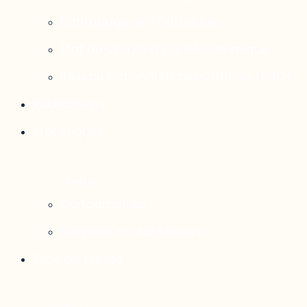
Rattrapage de l’Outaouais
État de situation socioéconomique
Réseau national d’observatoires (RNO)
Publications
Statistiques
Cartographies
Données et statistiques
Salle de presse