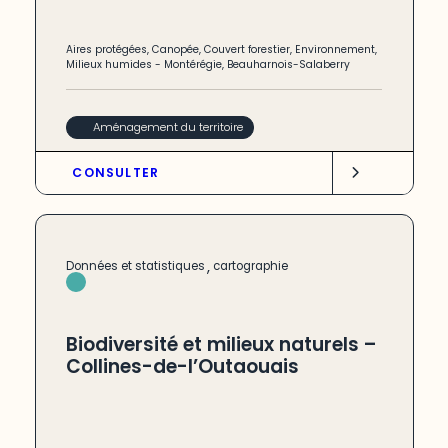
Aires protégées
,
Canopée
,
Couvert forestier
,
Environnement
,
Milieux humides
-
Montérégie
,
Beauharnois-Salaberry
Aménagement du territoire
CONSULTER
,
Données et statistiques
cartographie
Biodiversité et milieux naturels –
Collines-de-l’Outaouais