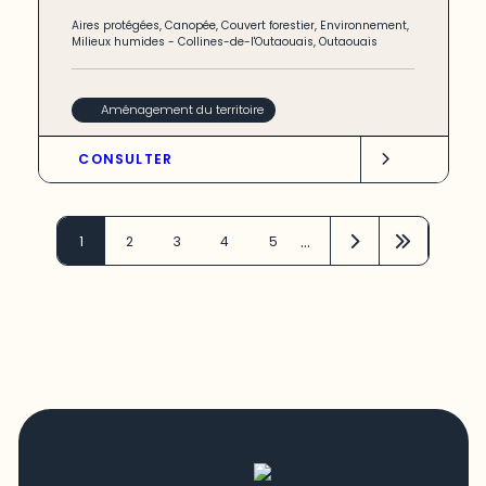
Aires protégées
,
Canopée
,
Couvert forestier
,
Environnement
,
Milieux humides
-
Collines-de-l'Outaouais
,
Outaouais
Aménagement du territoire
CONSULTER
…
1
2
3
4
5