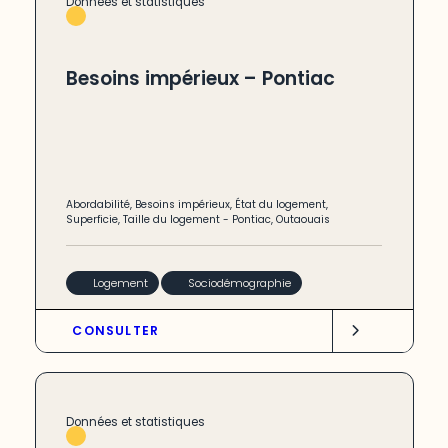
Données et statistiques
Besoins impérieux – Pontiac
Abordabilité
,
Besoins impérieux
,
État du logement
,
Superficie
,
Taille du logement
-
Pontiac
,
Outaouais
Logement
Sociodémographie
CONSULTER
Données et statistiques