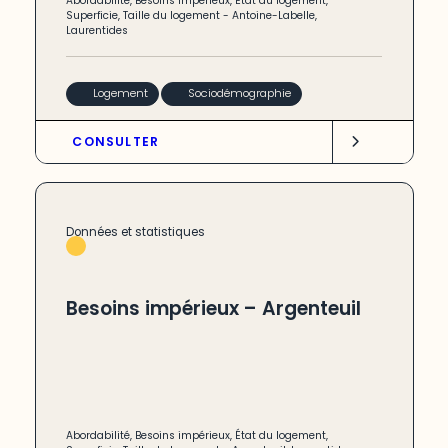
Abordabilité
,
Besoins impérieux
,
État du logement
,
Superficie
,
Taille du logement
-
Antoine-Labelle
,
Laurentides
Logement
Sociodémographie
CONSULTER
Données et statistiques
Besoins impérieux – Argenteuil
Abordabilité
,
Besoins impérieux
,
État du logement
,