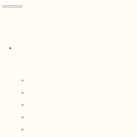
Thématiques
Enjeux sociaux
Économie
Dynamiques transfrontalières
Système alimentaire
Environnement