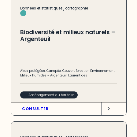
,
Données et statistiques
cartographie
Biodiversité et milieux naturels –
Argenteuil
Aires protégées
,
Canopée
,
Couvert forestier
,
Environnement
,
Milieux humides
-
Argenteuil
,
Laurentides
Aménagement du territoire
CONSULTER