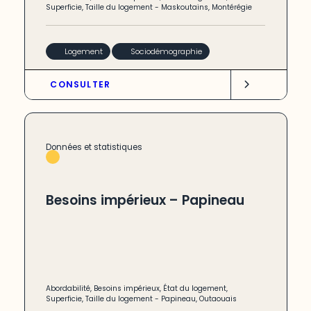
Superficie
,
Taille du logement
-
Maskoutains
,
Montérégie
Logement
Sociodémographie
CONSULTER
Données et statistiques
Besoins impérieux – Papineau
Abordabilité
,
Besoins impérieux
,
État du logement
,
Superficie
,
Taille du logement
-
Papineau
,
Outaouais