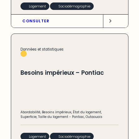
Logement
Sociodémographie
CONSULTER
Données et statistiques
Besoins impérieux – Pontiac
Abordabilité
,
Besoins impérieux
,
État du logement
,
Superficie
,
Taille du logement
-
Pontiac
,
Outaouais
Logement
Sociodémographie