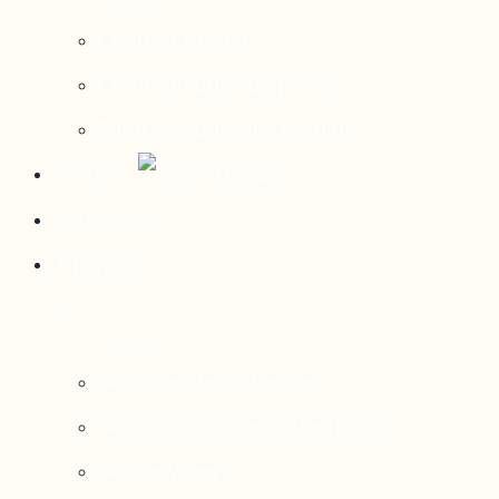
Contact média
Communiqués de presse
Parutions dans les médias
Mirador
Actualités
À propos
Nos axes de recherche
Notre modèle de gouvernance
Nos services