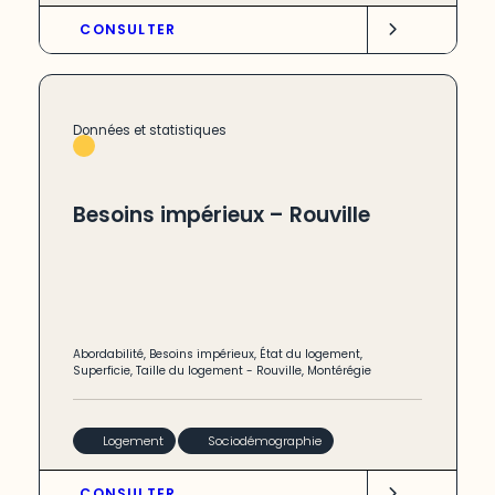
CONSULTER
Données et statistiques
Besoins impérieux – Rouville
Abordabilité
,
Besoins impérieux
,
État du logement
,
Superficie
,
Taille du logement
-
Rouville
,
Montérégie
Logement
Sociodémographie
CONSULTER