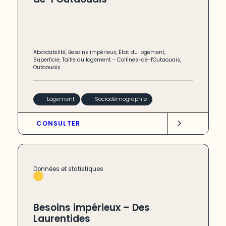
Abordabilité
,
Besoins impérieux
,
État du logement
,
Superficie
,
Taille du logement
-
Collines-de-l'Outaouais
,
Outaouais
Logement
Sociodémographie
CONSULTER
Données et statistiques
Besoins impérieux – Des
Laurentides