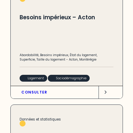
Besoins impérieux – Acton
Abordabilité
,
Besoins impérieux
,
État du logement
,
Superficie
,
Taille du logement
-
Acton
,
Montérégie
Logement
Sociodémographie
CONSULTER
Données et statistiques