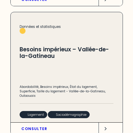
Données et statistiques
Besoins impérieux – Vallée-de-
la-Gatineau
Abordabilité
,
Besoins impérieux
,
État du logement
,
Superficie
,
Taille du logement
-
Vallée-de-la-Gatineau
,
Outaouais
Logement
Sociodémographie
CONSULTER