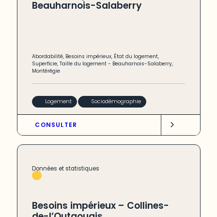
Beauharnois-Salaberry
Abordabilité
,
Besoins impérieux
,
État du logement
,
Superficie
,
Taille du logement
-
Beauharnois-Salaberry
,
Montérégie
Logement
Sociodémographie
CONSULTER
Données et statistiques
Besoins impérieux – Collines-
de-l’Outaouais