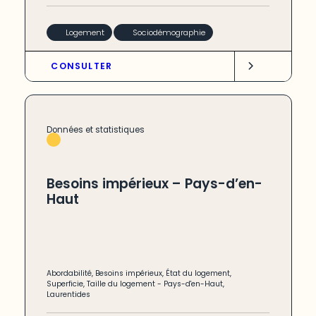
Logement
Sociodémographie
CONSULTER
Données et statistiques
Besoins impérieux – Pays-d’en-
Haut
Abordabilité
,
Besoins impérieux
,
État du logement
,
Superficie
,
Taille du logement
-
Pays-d'en-Haut
,
Laurentides