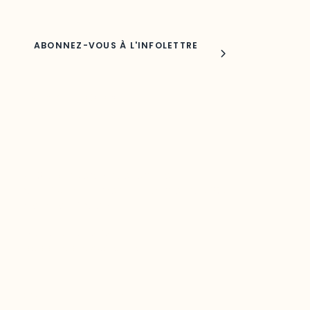
Joindre l'ODO
283, boulevard Alexandre-Taché,
C.P. 1250, succursale Hull, bureau C-0330
Gatineau, QC J9A 1L8
Questions générales
odooutaouais@uqo.ca
Contact média