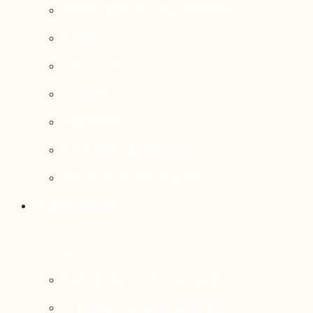
Aménagement du territoire
Santé
Éducation
Culture
Logement
Sociodémographie
Secteurs économiques
Projets phares
Portrait des communautés
Transition socioécologique