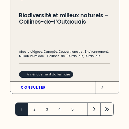
Biodiversité et milieux naturels –
Collines-de-l’Outaouais
Aires protégées
,
Canopée
,
Couvert forestier
,
Environnement
,
Milieux humides
-
Collines-de-l'Outaouais
,
Outaouais
Aménagement du territoire
CONSULTER
…
1
2
3
4
5