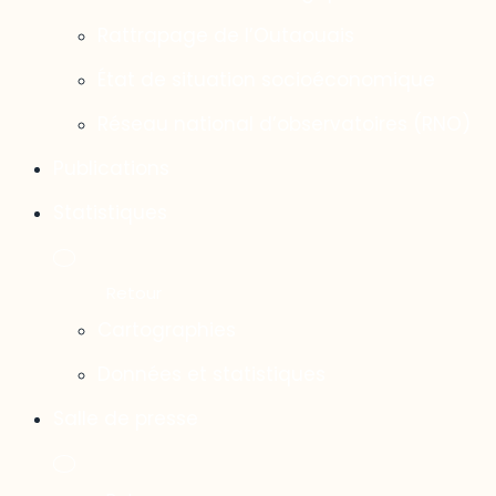
Rattrapage de l’Outaouais
État de situation socioéconomique
Réseau national d’observatoires (RNO)
Publications
Statistiques
Cartographies
Données et statistiques
Salle de presse