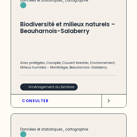
,
Données et statistiques
cartographie
Biodiversité et milieux naturels –
Beauharnois-Salaberry
Aires protégées
,
Canopée
,
Couvert forestier
,
Environnement
,
Milieux humides
-
Montérégie
,
Beauharnois-Salaberry
Aménagement du territoire
CONSULTER
,
Données et statistiques
cartographie