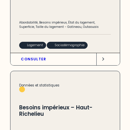
Abordabilité
,
Besoins impérieux
,
État du logement
,
Superficie
,
Taille du logement
-
Gatineau
,
Outaouais
Logement
Sociodémographie
CONSULTER
Données et statistiques
Besoins impérieux – Haut-
Richelieu