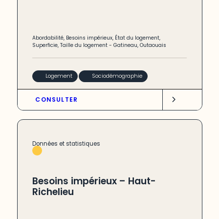
Abordabilité
,
Besoins impérieux
,
État du logement
,
Superficie
,
Taille du logement
-
Gatineau
,
Outaouais
Logement
Sociodémographie
CONSULTER
Données et statistiques
Besoins impérieux – Haut-
Richelieu