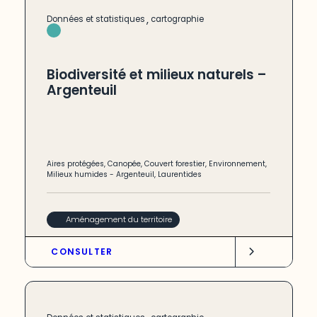
,
Données et statistiques
cartographie
Biodiversité et milieux naturels –
Argenteuil
Aires protégées
,
Canopée
,
Couvert forestier
,
Environnement
,
Milieux humides
-
Argenteuil
,
Laurentides
Aménagement du territoire
CONSULTER