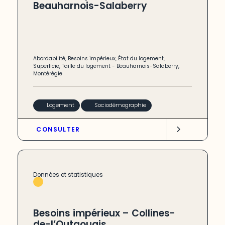
Beauharnois-Salaberry
Abordabilité
,
Besoins impérieux
,
État du logement
,
Superficie
,
Taille du logement
-
Beauharnois-Salaberry
,
Montérégie
Logement
Sociodémographie
CONSULTER
Données et statistiques
Besoins impérieux – Collines-
de-l’Outaouais