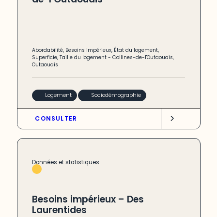
Abordabilité
,
Besoins impérieux
,
État du logement
,
Superficie
,
Taille du logement
-
Collines-de-l'Outaouais
,
Outaouais
Logement
Sociodémographie
CONSULTER
Données et statistiques
Besoins impérieux – Des
Laurentides