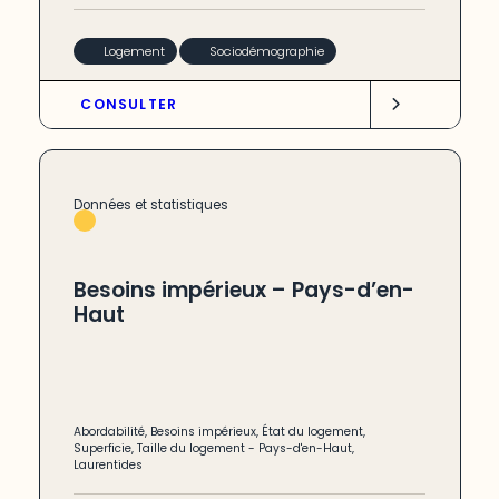
Logement
Sociodémographie
CONSULTER
Données et statistiques
Besoins impérieux – Pays-d’en-
Haut
Abordabilité
,
Besoins impérieux
,
État du logement
,
Superficie
,
Taille du logement
-
Pays-d'en-Haut
,
Laurentides