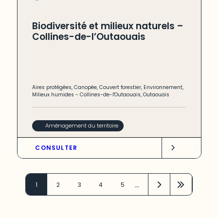
Biodiversité et milieux naturels –
Collines-de-l’Outaouais
Aires protégées
,
Canopée
,
Couvert forestier
,
Environnement
,
Milieux humides
-
Collines-de-l'Outaouais
,
Outaouais
Aménagement du territoire
CONSULTER
…
1
2
3
4
5