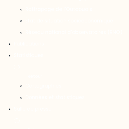
Rattrapage de l’Outaouais
État de situation socioéconomique
Réseau national d’observatoires (RNO)
Publications
Statistiques
Cartographies
Données et statistiques
Salle de presse