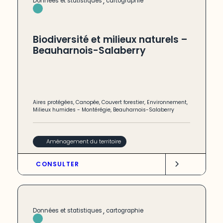
,
Données et statistiques
cartographie
Biodiversité et milieux naturels –
Beauharnois-Salaberry
Aires protégées
,
Canopée
,
Couvert forestier
,
Environnement
,
Milieux humides
-
Montérégie
,
Beauharnois-Salaberry
Aménagement du territoire
CONSULTER
,
Données et statistiques
cartographie