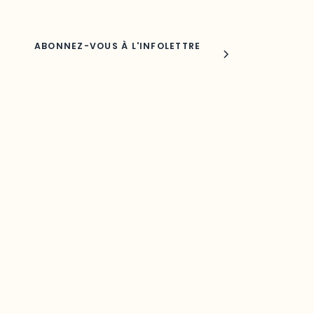
Joindre l'ODO
283, boulevard Alexandre-Taché,
C.P. 1250, succursale Hull, bureau C-0330
Gatineau, QC J9A 1L8
Questions générales
odooutaouais@uqo.ca
Contact média