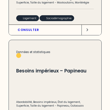
Superficie
,
Taille du logement
-
Maskoutains
,
Montérégie
Logement
Sociodémographie
CONSULTER
Données et statistiques
Besoins impérieux – Papineau
Abordabilité
,
Besoins impérieux
,
État du logement
,
Superficie
,
Taille du logement
-
Papineau
,
Outaouais