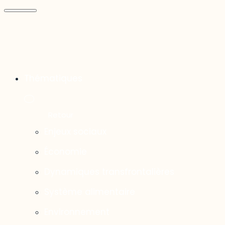
Thématiques
Enjeux sociaux
Économie
Dynamiques transfrontalières
Système alimentaire
Environnement