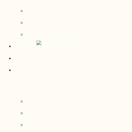
Contact média
Communiqués de presse
Parutions dans les médias
Mirador
Actualités
À propos
Nos axes de recherche
Notre modèle de gouvernance
Nos services