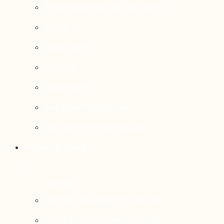
Aménagement du territoire
Santé
Éducation
Culture
Logement
Sociodémographie
Secteurs économiques
Projets phares
Portrait des communautés
Transition socioécologique