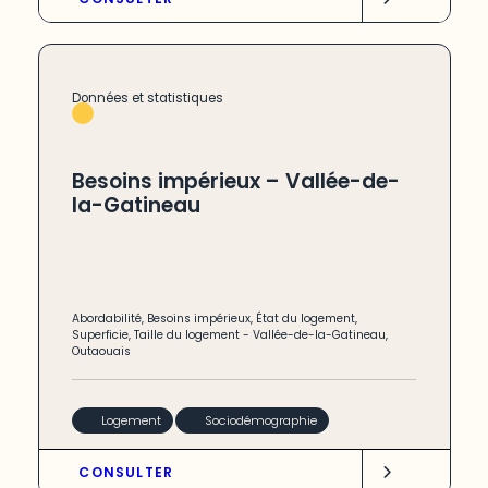
Données et statistiques
Besoins impérieux – Vallée-de-
la-Gatineau
Abordabilité
,
Besoins impérieux
,
État du logement
,
Superficie
,
Taille du logement
-
Vallée-de-la-Gatineau
,
Outaouais
Logement
Sociodémographie
CONSULTER