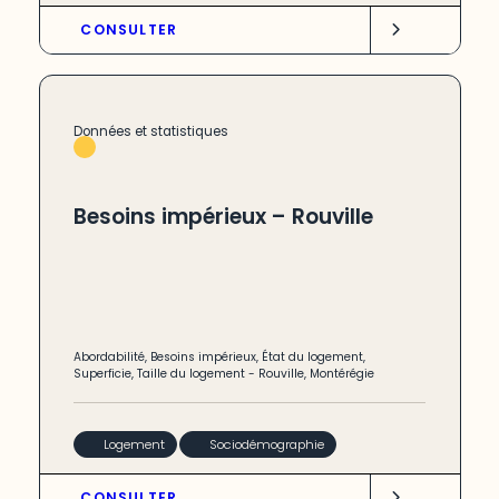
CONSULTER
Données et statistiques
Besoins impérieux – Rouville
Abordabilité
,
Besoins impérieux
,
État du logement
,
Superficie
,
Taille du logement
-
Rouville
,
Montérégie
Logement
Sociodémographie
CONSULTER