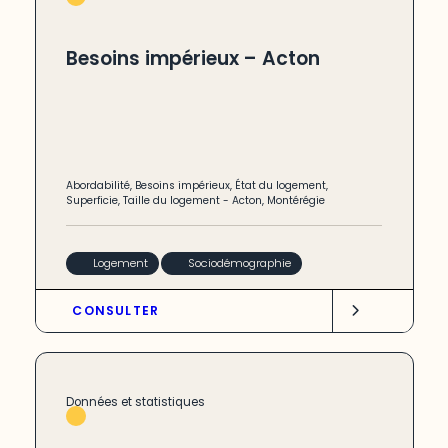
Besoins impérieux – Acton
Abordabilité
,
Besoins impérieux
,
État du logement
,
Superficie
,
Taille du logement
-
Acton
,
Montérégie
Logement
Sociodémographie
CONSULTER
Données et statistiques