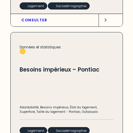
Logement
Sociodémographie
CONSULTER
Données et statistiques
Besoins impérieux – Pontiac
Abordabilité
,
Besoins impérieux
,
État du logement
,
Superficie
,
Taille du logement
-
Pontiac
,
Outaouais
Logement
Sociodémographie