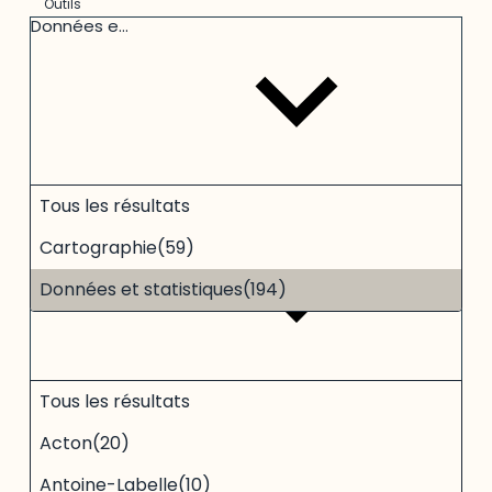
Outils
Données et statistiques
(194)
3
Territoire
Tous les résultats
results
available
Cartographie
(59)
Données et statistiques
(194)
22
Thématique
Tous les résultats
results
available
Acton
(20)
Antoine-Labelle
(10)