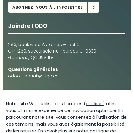
Joindre l'ODO
283, boulevard Alexandre-Taché,
C.P. 1250, succursale Hull, bureau C-0330
Gatineau, QC J9A 1L8
Questions générales
odooutaouais@uqo.ca
Contact média
Notre site Web utilise des témoins (
cookies
) afin de
vous offrir une expérience de navigation optimale. En
Joani Vallespir
parcourant notre site, vous consentez à l'utilisation de
819-595-3900 | Poste 3222
ces témoins, mais vous avez également la possibilité
joani.vallespir@uqo.ca
de les refuser. En savoir plus sur notre
politique de