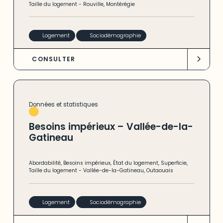
Taille du logement
-
Rouville
,
Montérégie
Logement
Sociodémographie
CONSULTER
Données et statistiques
Besoins impérieux – Vallée-de-la-
Gatineau
Abordabilité
,
Besoins impérieux
,
État du logement
,
Superficie
,
Taille du logement
-
Vallée-de-la-Gatineau
,
Outaouais
Logement
Sociodémographie