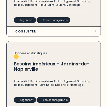
Abordabilité
,
Besoins impérieux
,
État du logement
,
Superficie
,
Taille du logement
-
Haut-Saint-Laurent
,
Montérégie
Logement
Sociodémographie
CONSULTER
Données et statistiques
Besoins impérieux – Jardins-de-
Napierville
Abordabilité
,
Besoins impérieux
,
État du logement
,
Superficie
,
Taille du logement
-
Jardins-de-Napierville
,
Montérégie
Logement
Sociodémographie