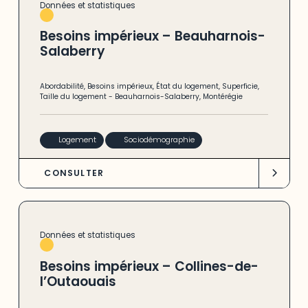
Données et statistiques
Besoins impérieux – Beauharnois-
Salaberry
Abordabilité
,
Besoins impérieux
,
État du logement
,
Superficie
,
Taille du logement
-
Beauharnois-Salaberry
,
Montérégie
Logement
Sociodémographie
CONSULTER
Données et statistiques
Besoins impérieux – Collines-de-
l’Outaouais