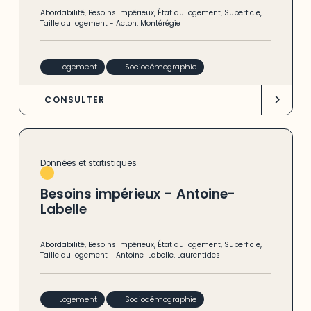
Abordabilité
,
Besoins impérieux
,
État du logement
,
Superficie
,
Entreprises
(1)
Taille du logement
-
Acton
,
Montérégie
Environnement
(19)
Espace disponible
(1)
Logement
Sociodémographie
Espace industriel
(1)
CONSULTER
Hydrométérologie
(1)
Industrie forestière
(1)
Données et statistiques
Industrie minière
(1)
Besoins impérieux – Antoine-
Infrastructure naturelle et bâtie
(1)
Labelle
Inégalités
(18)
Abordabilité
,
Besoins impérieux
,
État du logement
,
Superficie
,
Langue
(18)
Taille du logement
-
Antoine-Labelle
,
Laurentides
Logement sociaux et abordables
(18)
Logement
Sociodémographie
Migration
(18)