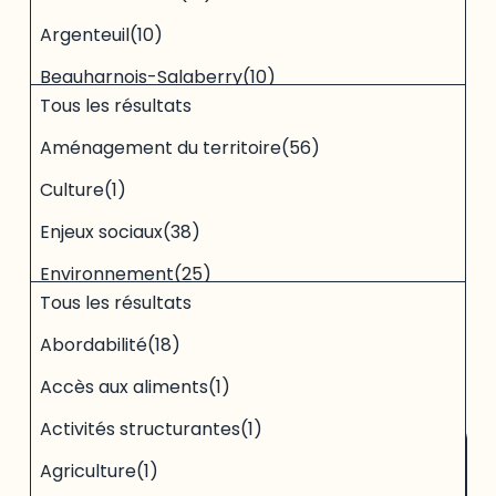
Argenteuil
(10)
Beauharnois-Salaberry
(10)
11
Dimension
Tous les résultats
results
Collines-de-l'Outaouais
(14)
available
Aménagement du territoire
(56)
De la Rivière-du-Nord
(10)
Culture
(1)
Des Laurentides
(10)
Enjeux sociaux
(38)
Gatineau
(14)
Environnement
(25)
Haut-Richelieu
(10)
31
Tous les résultats
results
Logement
(72)
available
Haut-Saint-Laurent
(10)
Abordabilité
(18)
RECHERCHER
RÉINITIALISER
Santé
(1)
Jardins-de-Napierville
(10)
Accès aux aliments
(1)
194
résultats
Trié par
titre
Secteurs économiques
(6)
Laurentides
(49)
Activités structurantes
(1)
Sociodémographie
(72)
Maskoutains
(10)
Agriculture
(1)
Économie
(5)
Données et statistiques