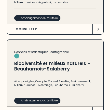
Milieux humides
-
Argenteuil
,
Laurentides
Aménagement du territoire
CONSULTER
,
Données et statistiques
cartographie
Biodiversité et milieux naturels –
Beauharnois-Salaberry
Aires protégées
,
Canopée
,
Couvert forestier
,
Environnement
,
Milieux humides
-
Montérégie
,
Beauharnois-Salaberry
Aménagement du territoire