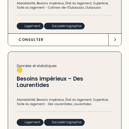
Abordabilité
,
Besoins impérieux
,
État du logement
,
Superficie
,
Taille du logement
-
Collines-de-l'Outaouais
,
Outaouais
Logement
Sociodémographie
CONSULTER
Données et statistiques
Besoins impérieux – Des
Laurentides
Abordabilité
,
Besoins impérieux
,
État du logement
,
Superficie
,
Taille du logement
-
Des Laurentides
,
Laurentides
Logement
Sociodémographie