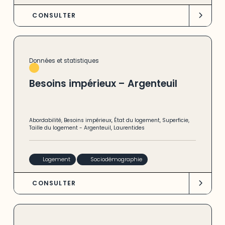
Milieux humides
(18)
CONSULTER
Mises en chantier
(18)
Données et statistiques
Besoins impérieux – Argenteuil
Abordabilité
,
Besoins impérieux
,
État du logement
,
Superficie
,
Taille du logement
-
Argenteuil
,
Laurentides
Logement
Sociodémographie
CONSULTER