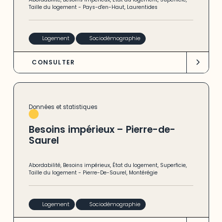
Taille du logement
-
Pays-d'en-Haut
,
Laurentides
Logement
Sociodémographie
CONSULTER
Données et statistiques
Besoins impérieux – Pierre-de-
Saurel
Abordabilité
,
Besoins impérieux
,
État du logement
,
Superficie
,
Taille du logement
-
Pierre-De-Saurel
,
Montérégie
Logement
Sociodémographie