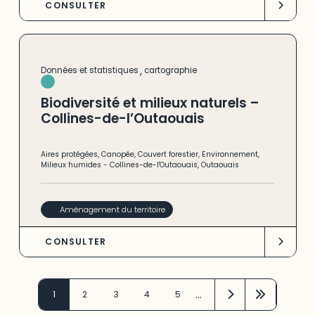
CONSULTER
,
Données et statistiques
cartographie
Biodiversité et milieux naturels –
Collines-de-l’Outaouais
Aires protégées
,
Canopée
,
Couvert forestier
,
Environnement
,
Milieux humides
-
Collines-de-l'Outaouais
,
Outaouais
Aménagement du territoire
CONSULTER
…
1
2
3
4
5