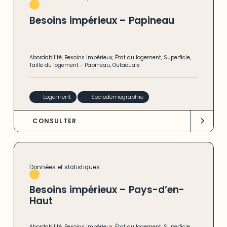
Besoins impérieux – Papineau
Abordabilité
,
Besoins impérieux
,
État du logement
,
Superficie
,
Taille du logement
-
Papineau
,
Outaouais
Logement
Sociodémographie
CONSULTER
Données et statistiques
Besoins impérieux – Pays-d’en-
Haut
Abordabilité
,
Besoins impérieux
,
État du logement
,
Superficie
,