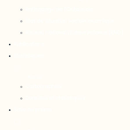
Rattrapage de l’Outaouais
État de situation socioéconomique
Réseau national d’observatoires (RNO)
Publications
Statistiques
Cartographies
Données et statistiques
Salle de presse