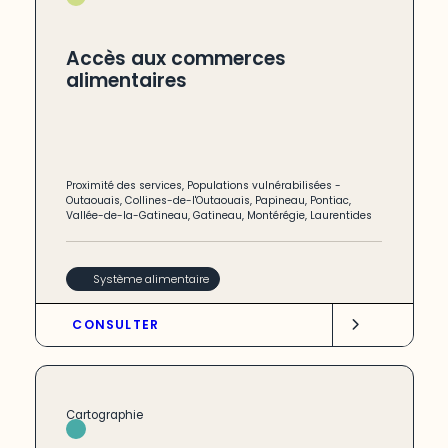
Accès aux commerces
alimentaires
Proximité des services
,
Populations vulnérabilisées
-
Outaouais
,
Collines-de-l'Outaouais
,
Papineau
,
Pontiac
,
Vallée-de-la-Gatineau
,
Gatineau
,
Montérégie
,
Laurentides
Système alimentaire
CONSULTER
Cartographie