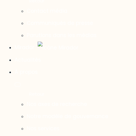
Contact média
Communiqués de presse
Parutions dans les médias
Mirador
Actualités
À propos
Nos axes de recherche
Notre modèle de gouvernance
Nos services