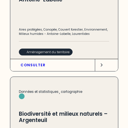
Aires protégées
,
Canopée
,
Couvert forestier
,
Environnement
,
Milieux humides
-
Antoine-Labelle
,
Laurentides
Aménagement du territoire
CONSULTER
,
Données et statistiques
cartographie
Biodiversité et milieux naturels –
Argenteuil