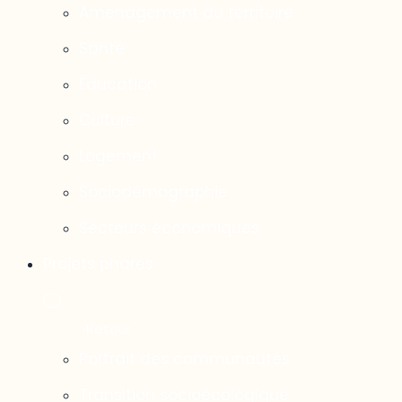
Aménagement du territoire
Santé
Éducation
Culture
Logement
Sociodémographie
Secteurs économiques
Projets phares
Portrait des communautés
Transition socioécologique