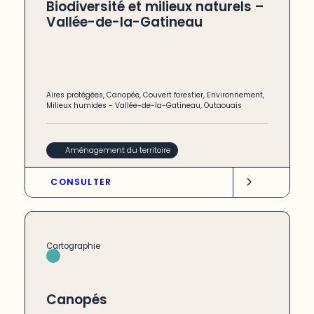
Biodiversité et milieux naturels –
Vallée-de-la-Gatineau
Aires protégées
,
Canopée
,
Couvert forestier
,
Environnement
,
Milieux humides
-
Vallée-de-la-Gatineau
,
Outaouais
Aménagement du territoire
CONSULTER
Cartographie
Canopés