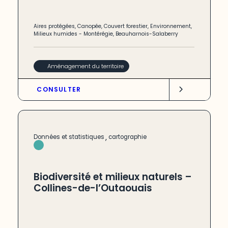
Aires protégées
,
Canopée
,
Couvert forestier
,
Environnement
,
Milieux humides
-
Montérégie
,
Beauharnois-Salaberry
Aménagement du territoire
CONSULTER
,
Données et statistiques
cartographie
Biodiversité et milieux naturels –
Collines-de-l’Outaouais