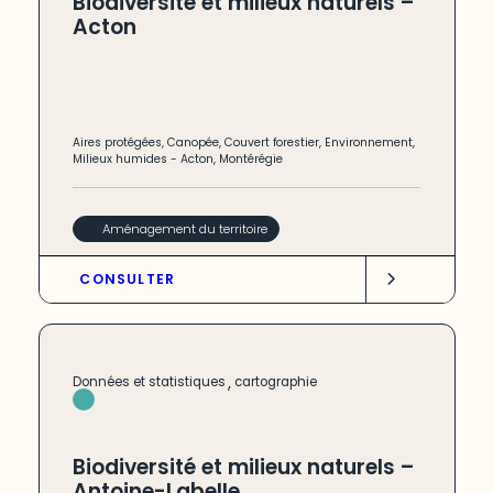
Biodiversité et milieux naturels –
Acton
Aires protégées
,
Canopée
,
Couvert forestier
,
Environnement
,
Milieux humides
-
Acton
,
Montérégie
Aménagement du territoire
CONSULTER
,
Données et statistiques
cartographie
Biodiversité et milieux naturels –
Antoine-Labelle