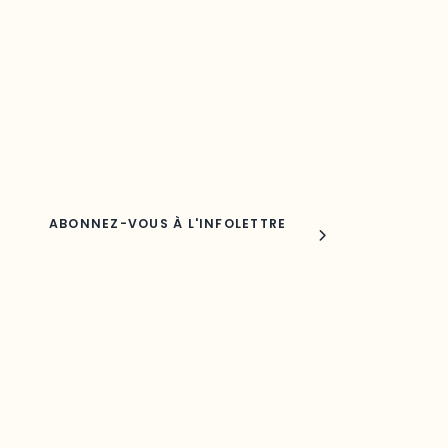
Découvrez les toutes dernières nouvelles de l’ODO.
Adresse courriel
Nom
Joindre l'ODO
283, boulevard Alexandre-Taché,
C.P. 1250, succursale Hull, bureau C-0330