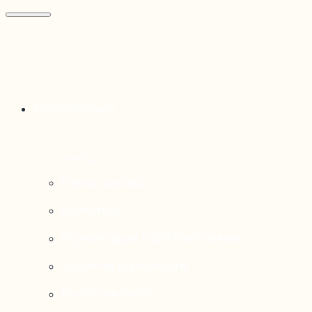
Thématiques
Enjeux sociaux
Économie
Dynamiques transfrontalières
Système alimentaire
Environnement