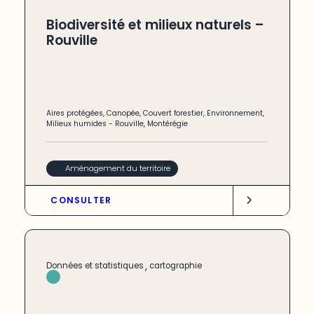
Biodiversité et milieux naturels –
Rouville
Aires protégées
,
Canopée
,
Couvert forestier
,
Environnement
,
Milieux humides
-
Rouville
,
Montérégie
Aménagement du territoire
CONSULTER
,
Données et statistiques
cartographie