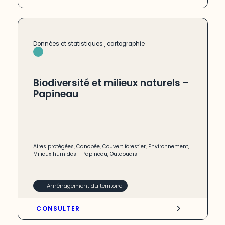
,
Données et statistiques
cartographie
Biodiversité et milieux naturels –
Papineau
Aires protégées
,
Canopée
,
Couvert forestier
,
Environnement
,
Milieux humides
-
Papineau
,
Outaouais
Aménagement du territoire
CONSULTER