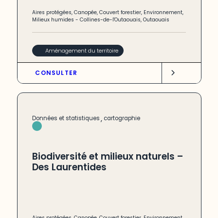
Aires protégées
,
Canopée
,
Couvert forestier
,
Environnement
,
Milieux humides
-
Collines-de-l'Outaouais
,
Outaouais
Aménagement du territoire
CONSULTER
,
Données et statistiques
cartographie
Biodiversité et milieux naturels –
Des Laurentides
Aires protégées
,
Canopée
,
Couvert forestier
,
Environnement
,