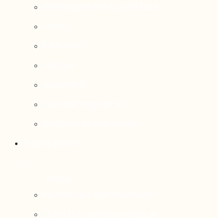
Aménagement du territoire
Santé
Éducation
Culture
Logement
Sociodémographie
Secteurs économiques
Projets phares
Portrait des communautés
Transition socioécologique