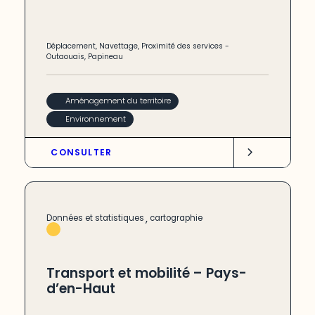
Déplacement
,
Navettage
,
Proximité des services
-
Outaouais
,
Papineau
Aménagement du territoire
Environnement
CONSULTER
,
Données et statistiques
cartographie
Transport et mobilité – Pays-
d’en-Haut