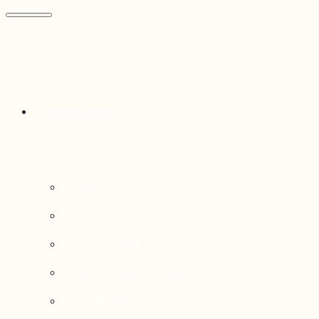
Thématiques
Enjeux sociaux
Économie
Dynamiques transfrontalières
Système alimentaire
Environnement