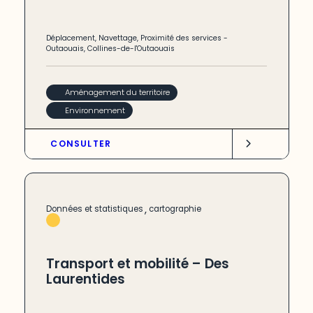
Déplacement
,
Navettage
,
Proximité des services
-
Outaouais
,
Collines-de-l'Outaouais
Aménagement du territoire
Environnement
CONSULTER
,
Données et statistiques
cartographie
Transport et mobilité – Des
Laurentides