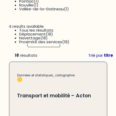
Système alimentaire
(1)
Pontiac
(1)
Rouville
(1)
Vallée-de-la-Gatineau
(1)
4 results available
Tous les résultats
Déplacement
(18)
Navettage
(18)
Proximité des services
(18)
RECHERCHER
RÉINITIALISER
18
résultats
Trié par
titre
,
Données et statistiques
cartographie
Transport et mobilité – Acton