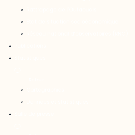
Rattrapage de l’Outaouais
État de situation socioéconomique
Réseau national d’observatoires (RNO)
Publications
Statistiques
Cartographies
Données et statistiques
Salle de presse