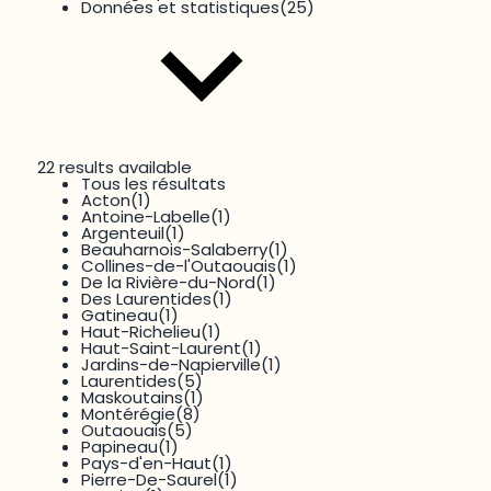
Données et statistiques
(25)
22 results available
Tous les résultats
Thématique
Acton
(1)
Environnement
(18)
Antoine-Labelle
(1)
Argenteuil
(1)
Beauharnois-Salaberry
(1)
Collines-de-l'Outaouais
(1)
De la Rivière-du-Nord
(1)
Des Laurentides
(1)
Gatineau
(1)
Haut-Richelieu
(1)
Haut-Saint-Laurent
(1)
Jardins-de-Napierville
(1)
Laurentides
(5)
6 results available
Maskoutains
(1)
Tous les résultats
Montérégie
(8)
Dimension
Aménagement du territoire
(36)
Outaouais
(5)
Dynamiques transfrontalières
(1)
Papineau
(1)
Enjeux sociaux
(19)
Pays-d'en-Haut
(1)
Environnement
(18)
Pierre-De-Saurel
(1)