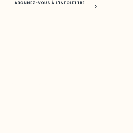
Joindre l'ODO
283, boulevard Alexandre-Taché,
C.P. 1250, succursale Hull, bureau C-0330
Gatineau, QC J9A 1L8
Questions générales
odooutaouais@uqo.ca
Contact média