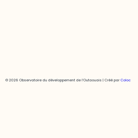
Joani Vallespir
819-595-3900 | Poste 3222
joani.vallespir@uqo.ca
Politique de confidentialité
© 2026 Observatoire du développement de l’Outaouais | Créé par
Coloc