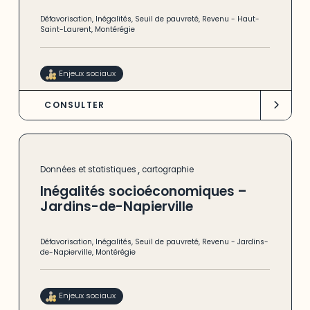
Défavorisation
,
Inégalités
,
Seuil de pauvreté
,
Revenu
-
Haut-
Saint-Laurent
,
Montérégie
Enjeux sociaux
CONSULTER
,
Données et statistiques
cartographie
Inégalités socioéconomiques –
Jardins-de-Napierville
Défavorisation
,
Inégalités
,
Seuil de pauvreté
,
Revenu
-
Jardins-
de-Napierville
,
Montérégie
Enjeux sociaux