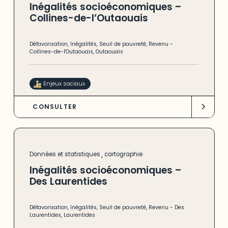
Inégalités socioéconomiques –
Collines-de-l’Outaouais
Défavorisation
,
Inégalités
,
Seuil de pauvreté
,
Revenu
-
Collines-de-l'Outaouais
,
Outaouais
Enjeux sociaux
CONSULTER
,
Données et statistiques
cartographie
Inégalités socioéconomiques –
Des Laurentides
Défavorisation
,
Inégalités
,
Seuil de pauvreté
,
Revenu
-
Des
Laurentides
,
Laurentides