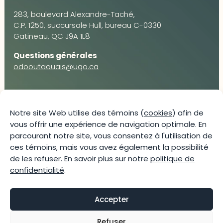
283, boulevard Alexandre-Taché,
C.P. 1250, succursale Hull, bureau C-0330
Gatineau, QC J9A 1L8
Questions générales
odooutaouais@uqo.ca
Contact média
Notre site Web utilise des témoins (
cookies
) afin de
vous offrir une expérience de navigation optimale. En
Joani Vallespir
parcourant notre site, vous consentez à l'utilisation de
819-595-3900 | Poste 3222
ces témoins, mais vous avez également la possibilité
joani.vallespir@uqo.ca
de les refuser. En savoir plus sur notre
politique de
Politique de confidentialité
confidentialité
.
Accepter
Refuser