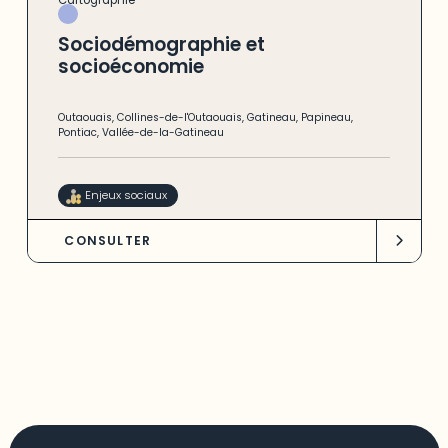
Sociodémographie et
socioéconomie
Outaouais
,
Collines-de-l'Outaouais
,
Gatineau
,
Papineau
,
Pontiac
,
Vallée-de-la-Gatineau
Enjeux sociaux
CONSULTER