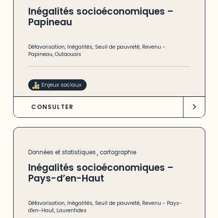
Inégalités socioéconomiques –
Papineau
Défavorisation
,
Inégalités
,
Seuil de pauvreté
,
Revenu
-
Papineau
,
Outaouais
Enjeux sociaux
CONSULTER
,
Données et statistiques
cartographie
Inégalités socioéconomiques –
Pays-d’en-Haut
Défavorisation
,
Inégalités
,
Seuil de pauvreté
,
Revenu
-
Pays-
d'en-Haut
,
Laurentides