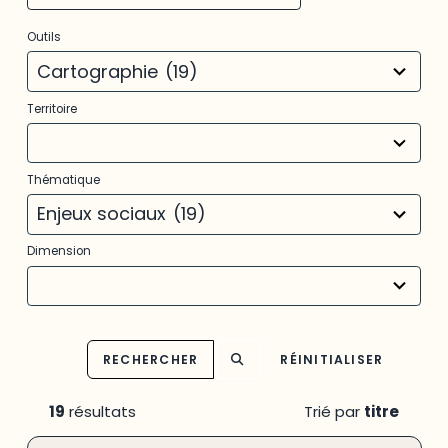
3
Outils
results
available
Cartographie
(19)
22
Territoire
results
available
6
Thématique
results
available
Enjeux sociaux
(19)
5
Dimension
results
available
RECHERCHER
RÉINITIALISER
19
résultats
Trié par
titre