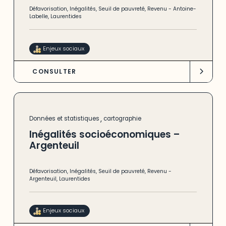
Défavorisation
,
Inégalités
,
Seuil de pauvreté
,
Revenu
-
Antoine-
Labelle
,
Laurentides
Enjeux sociaux
CONSULTER
,
Données et statistiques
cartographie
Inégalités socioéconomiques –
Argenteuil
Défavorisation
,
Inégalités
,
Seuil de pauvreté
,
Revenu
-
Argenteuil
,
Laurentides
Enjeux sociaux