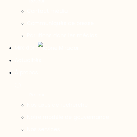
Contact média
Communiqués de presse
Parutions dans les médias
Mirador
Actualités
À propos
Nos axes de recherche
Notre modèle de gouvernance
Nos services