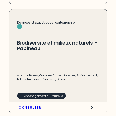
,
Données et statistiques
cartographie
Biodiversité et milieux naturels –
Papineau
Aires protégées
,
Canopée
,
Couvert forestier
,
Environnement
,
Milieux humides
-
Papineau
,
Outaouais
Aménagement du territoire
CONSULTER