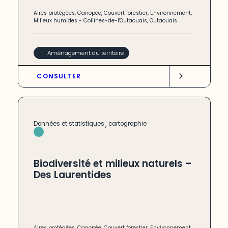
Aires protégées
,
Canopée
,
Couvert forestier
,
Environnement
,
Milieux humides
-
Collines-de-l'Outaouais
,
Outaouais
Aménagement du territoire
CONSULTER
,
Données et statistiques
cartographie
Biodiversité et milieux naturels –
Des Laurentides
Aires protégées
,
Canopée
,
Couvert forestier
,
Environnement
,