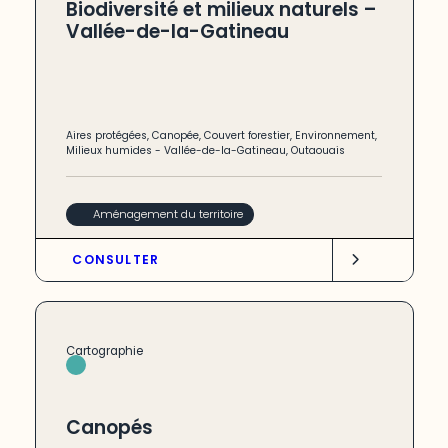
Biodiversité et milieux naturels –
Vallée-de-la-Gatineau
Aires protégées
,
Canopée
,
Couvert forestier
,
Environnement
,
Milieux humides
-
Vallée-de-la-Gatineau
,
Outaouais
Aménagement du territoire
CONSULTER
Cartographie
Canopés