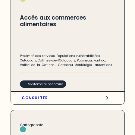
Accès aux commerces
alimentaires
Proximité des services
,
Populations vulnérabilisées
-
Outaouais
,
Collines-de-l'Outaouais
,
Papineau
,
Pontiac
,
Vallée-de-la-Gatineau
,
Gatineau
,
Montérégie
,
Laurentides
Système alimentaire
CONSULTER
Cartographie