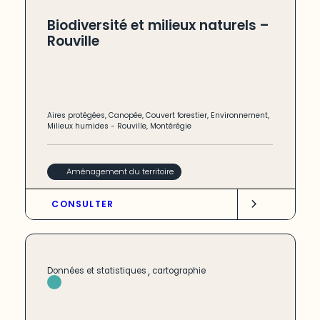
Biodiversité et milieux naturels –
Rouville
Aires protégées
,
Canopée
,
Couvert forestier
,
Environnement
,
Milieux humides
-
Rouville
,
Montérégie
Aménagement du territoire
CONSULTER
,
Données et statistiques
cartographie