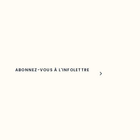
Découvrez les toutes dernières nouvelles de l’ODO.
Adresse courriel
Nom
Joindre l'ODO
283, boulevard Alexandre-Taché,
C.P. 1250, succursale Hull, bureau C-0330