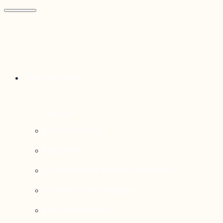
Thématiques
Enjeux sociaux
Économie
Dynamiques transfrontalières
Système alimentaire
Environnement