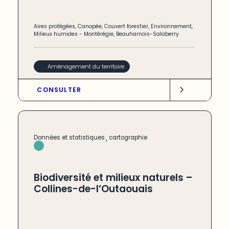
Aires protégées
,
Canopée
,
Couvert forestier
,
Environnement
,
Milieux humides
-
Montérégie
,
Beauharnois-Salaberry
Aménagement du territoire
CONSULTER
,
Données et statistiques
cartographie
Biodiversité et milieux naturels –
Collines-de-l’Outaouais