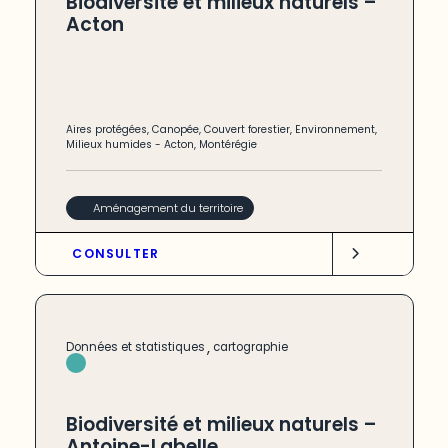
Biodiversité et milieux naturels –
Acton
Aires protégées
,
Canopée
,
Couvert forestier
,
Environnement
,
Milieux humides
-
Acton
,
Montérégie
Aménagement du territoire
CONSULTER
,
Données et statistiques
cartographie
Biodiversité et milieux naturels –
Antoine-Labelle