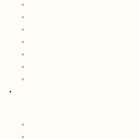
Aménagement du territoire
Santé
Éducation
Culture
Logement
Sociodémographie
Secteurs économiques
Projets phares
Portrait des communautés
Transition socioécologique