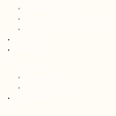
Rattrapage de l’Outaouais
État de situation socioéconomique
Réseau national d’observatoires (RNO)
Publications
Statistiques
Cartographies
Données et statistiques
Salle de presse