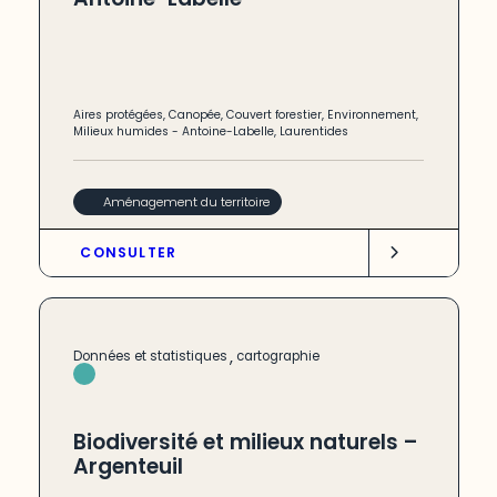
Aires protégées
,
Canopée
,
Couvert forestier
,
Environnement
,
Milieux humides
-
Antoine-Labelle
,
Laurentides
Aménagement du territoire
CONSULTER
,
Données et statistiques
cartographie
Biodiversité et milieux naturels –
Argenteuil