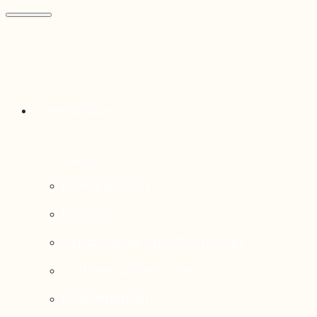
Thématiques
Enjeux sociaux
Économie
Dynamiques transfrontalières
Système alimentaire
Environnement