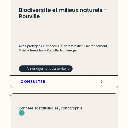
Biodiversité et milieux naturels –
Rouville
Aires protégées
,
Canopée
,
Couvert forestier
,
Environnement
,
Milieux humides
-
Rouville
,
Montérégie
Aménagement du territoire
CONSULTER
,
Données et statistiques
cartographie