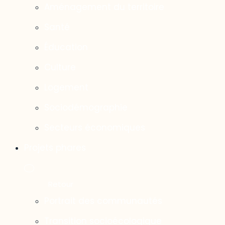
Aménagement du territoire
Santé
Éducation
Culture
Logement
Sociodémographie
Secteurs économiques
Projets phares
Portrait des communautés
Transition socioécologique