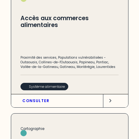
Accès aux commerces
alimentaires
Proximité des services
,
Populations vulnérabilisées
-
Outaouais
,
Collines-de-l'Outaouais
,
Papineau
,
Pontiac
,
Vallée-de-la-Gatineau
,
Gatineau
,
Montérégie
,
Laurentides
Système alimentaire
CONSULTER
Cartographie