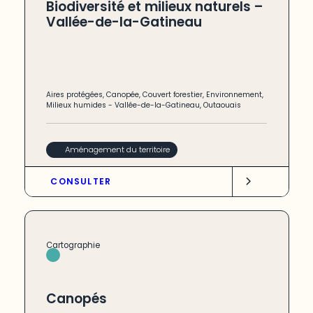
Biodiversité et milieux naturels –
Vallée-de-la-Gatineau
Aires protégées
,
Canopée
,
Couvert forestier
,
Environnement
,
Milieux humides
-
Vallée-de-la-Gatineau
,
Outaouais
Aménagement du territoire
CONSULTER
Cartographie
Canopés