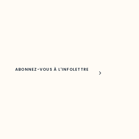
Découvrez les toutes dernières nouvelles de l’ODO.
Adresse courriel
Nom
Joindre l'ODO
283, boulevard Alexandre-Taché,
C.P. 1250, succursale Hull, bureau C-0330