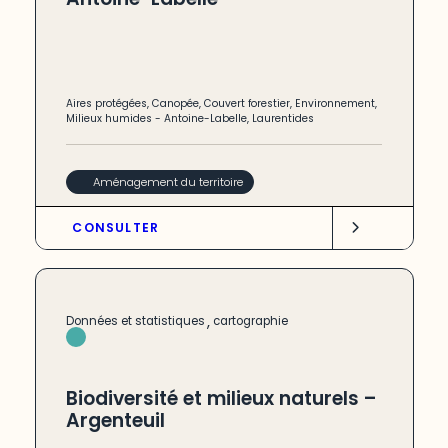
Aires protégées
,
Canopée
,
Couvert forestier
,
Environnement
,
Milieux humides
-
Antoine-Labelle
,
Laurentides
Aménagement du territoire
CONSULTER
,
Données et statistiques
cartographie
Biodiversité et milieux naturels –
Argenteuil