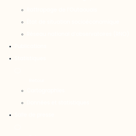
Rattrapage de l’Outaouais
État de situation socioéconomique
Réseau national d’observatoires (RNO)
Publications
Statistiques
Cartographies
Données et statistiques
Salle de presse