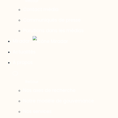
Contact média
Communiqués de presse
Parutions dans les médias
Mirador
Actualités
À propos
Nos axes de recherche
Notre modèle de gouvernance
Nos services