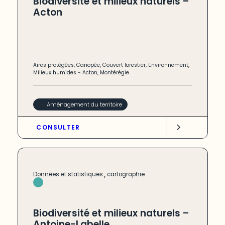
Biodiversité et milieux naturels –
Acton
Aires protégées
,
Canopée
,
Couvert forestier
,
Environnement
,
Milieux humides
-
Acton
,
Montérégie
Aménagement du territoire
CONSULTER
,
Données et statistiques
cartographie
Biodiversité et milieux naturels –
Antoine-Labelle