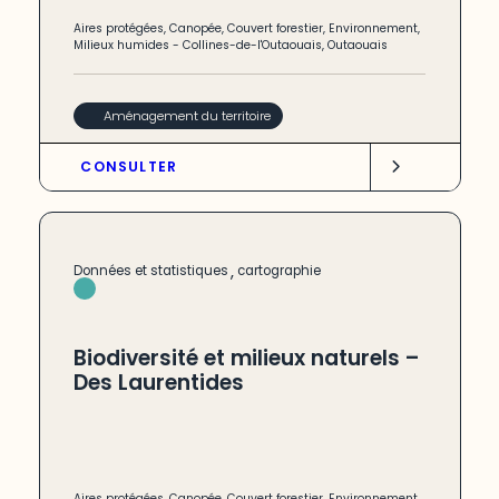
Aires protégées
,
Canopée
,
Couvert forestier
,
Environnement
,
Milieux humides
-
Collines-de-l'Outaouais
,
Outaouais
Aménagement du territoire
CONSULTER
,
Données et statistiques
cartographie
Biodiversité et milieux naturels –
Des Laurentides
Aires protégées
,
Canopée
,
Couvert forestier
,
Environnement
,