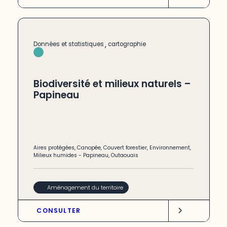
,
Données et statistiques
cartographie
Biodiversité et milieux naturels –
Papineau
Aires protégées
,
Canopée
,
Couvert forestier
,
Environnement
,
Milieux humides
-
Papineau
,
Outaouais
Aménagement du territoire
CONSULTER