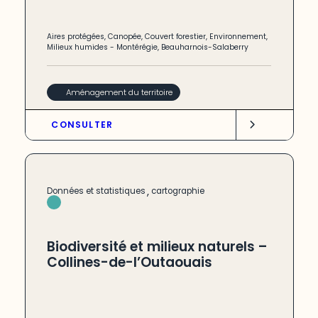
Aires protégées
,
Canopée
,
Couvert forestier
,
Environnement
,
Milieux humides
-
Montérégie
,
Beauharnois-Salaberry
Aménagement du territoire
CONSULTER
,
Données et statistiques
cartographie
Biodiversité et milieux naturels –
Collines-de-l’Outaouais