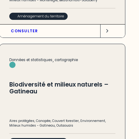
Milieux humides
-
Montérégie
,
Beauharnois-Salaberry
Aménagement du territoire
CONSULTER
,
Données et statistiques
cartographie
Biodiversité et milieux naturels –
Gatineau
Aires protégées
,
Canopée
,
Couvert forestier
,
Environnement
,
Milieux humides
-
Gatineau
,
Outaouais