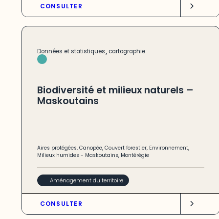
CONSULTER
,
Données et statistiques
cartographie
Biodiversité et milieux naturels –
Maskoutains
Aires protégées
,
Canopée
,
Couvert forestier
,
Environnement
,
Milieux humides
-
Maskoutains
,
Montérégie
Aménagement du territoire
CONSULTER