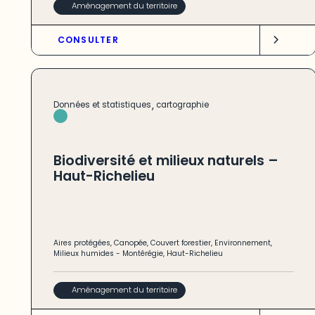
Aménagement du territoire
CONSULTER
,
Données et statistiques
cartographie
Biodiversité et milieux naturels –
Haut-Richelieu
Aires protégées
,
Canopée
,
Couvert forestier
,
Environnement
,
Milieux humides
-
Montérégie
,
Haut-Richelieu
Aménagement du territoire