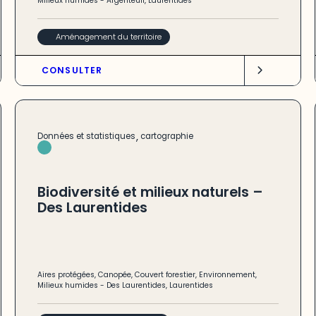
Milieux humides
-
Argenteuil
,
Laurentides
Aménagement du territoire
CONSULTER
,
Données et statistiques
cartographie
Biodiversité et milieux naturels –
Des Laurentides
Aires protégées
,
Canopée
,
Couvert forestier
,
Environnement
,
Milieux humides
-
Des Laurentides
,
Laurentides