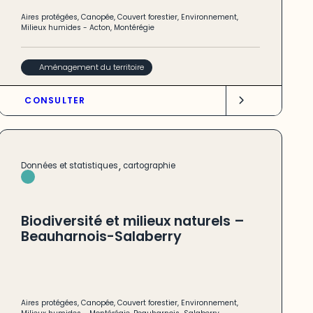
Aires protégées
,
Canopée
,
Couvert forestier
,
Environnement
,
Milieux humides
-
Acton
,
Montérégie
Aménagement du territoire
CONSULTER
,
Données et statistiques
cartographie
Biodiversité et milieux naturels –
Beauharnois-Salaberry
Aires protégées
,
Canopée
,
Couvert forestier
,
Environnement
,