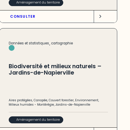
Aménagement du territoire
CONSULTER
,
Données et statistiques
cartographie
Biodiversité et milieux naturels –
Jardins-de-Napierville
Aires protégées
,
Canopée
,
Couvert forestier
,
Environnement
,
Milieux humides
-
Montérégie
,
Jardins-de-Napierville
Aménagement du territoire