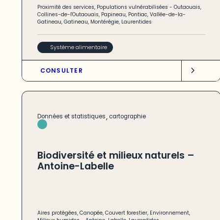
Proximité des services
,
Populations vulnérabilisées
-
Outaouais
,
Collines-de-l'Outaouais
,
Papineau
,
Pontiac
,
Vallée-de-la-
Gatineau
,
Gatineau
,
Montérégie
,
Laurentides
Système alimentaire
CONSULTER
,
Données et statistiques
cartographie
Biodiversité et milieux naturels –
Antoine-Labelle
Aires protégées
,
Canopée
,
Couvert forestier
,
Environnement
,