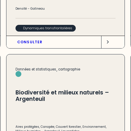
Densité
-
Gatineau
Dynamiques transfrontalières
CONSULTER
,
Données et statistiques
cartographie
Biodiversité et milieux naturels –
Argenteuil
Aires protégées
,
Canopée
,
Couvert forestier
,
Environnement
,