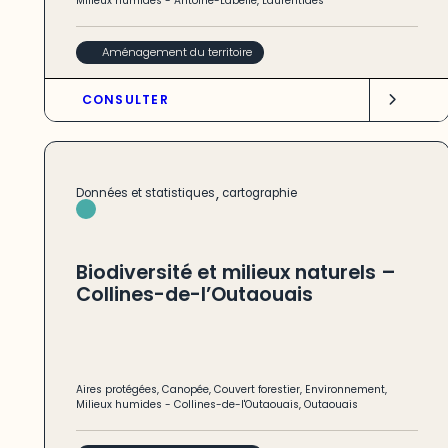
Milieux humides
-
Antoine-Labelle
,
Laurentides
Aménagement du territoire
CONSULTER
,
Données et statistiques
cartographie
Biodiversité et milieux naturels –
Collines-de-l’Outaouais
Aires protégées
,
Canopée
,
Couvert forestier
,
Environnement
,
Milieux humides
-
Collines-de-l'Outaouais
,
Outaouais