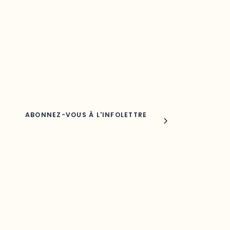
Découvrez les toutes dernières nouvelles de l’ODO.
Adresse courriel
Nom
Joindre l'ODO
283, boulevard Alexandre-Taché,
C.P. 1250, succursale Hull, bureau C-0330