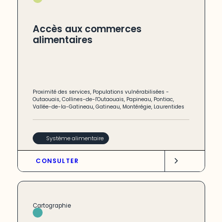
Accès aux commerces
alimentaires
Proximité des services
,
Populations vulnérabilisées
-
Outaouais
,
Collines-de-l'Outaouais
,
Papineau
,
Pontiac
,
Vallée-de-la-Gatineau
,
Gatineau
,
Montérégie
,
Laurentides
Système alimentaire
CONSULTER
Cartographie