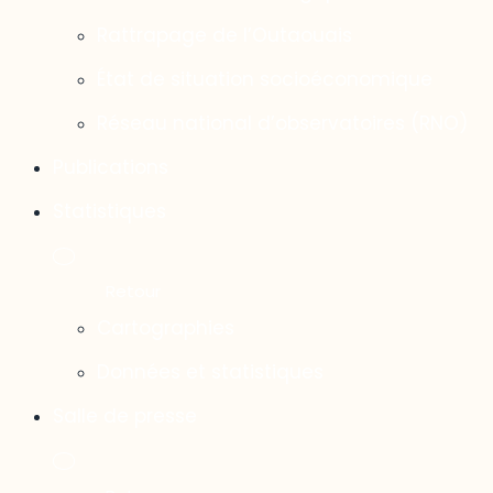
Rattrapage de l’Outaouais
État de situation socioéconomique
Réseau national d’observatoires (RNO)
Publications
Statistiques
Cartographies
Données et statistiques
Salle de presse