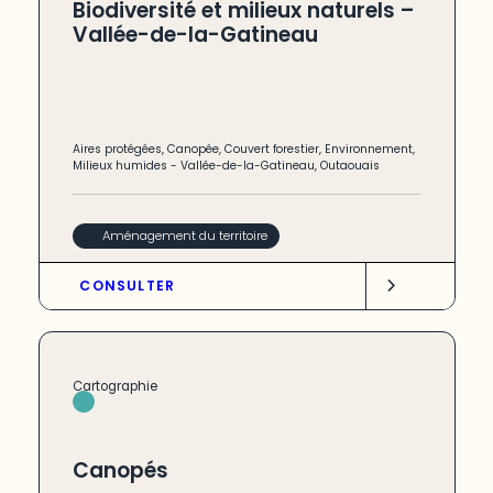
Biodiversité et milieux naturels –
Vallée-de-la-Gatineau
Aires protégées
,
Canopée
,
Couvert forestier
,
Environnement
,
Milieux humides
-
Vallée-de-la-Gatineau
,
Outaouais
Aménagement du territoire
CONSULTER
Cartographie
Canopés