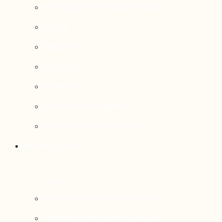
Aménagement du territoire
Santé
Éducation
Culture
Logement
Sociodémographie
Secteurs économiques
Projets phares
Portrait des communautés
Transition socioécologique