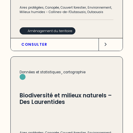
Aires protégées
,
Canopée
,
Couvert forestier
,
Environnement
,
Milieux humides
-
Collines-de-l'Outaouais
,
Outaouais
Aménagement du territoire
CONSULTER
,
Données et statistiques
cartographie
Biodiversité et milieux naturels –
Des Laurentides
Aires protégées
,
Canopée
,
Couvert forestier
,
Environnement
,