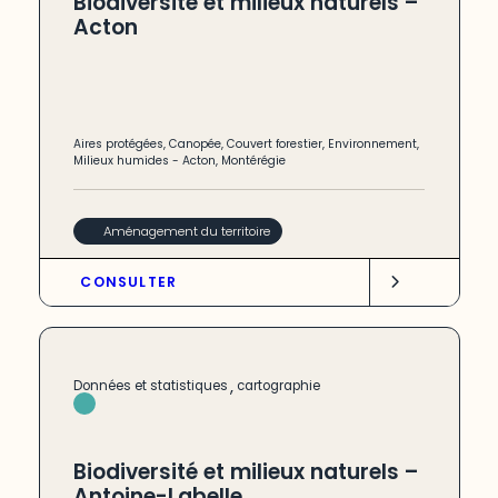
Biodiversité et milieux naturels –
Acton
Aires protégées
,
Canopée
,
Couvert forestier
,
Environnement
,
Milieux humides
-
Acton
,
Montérégie
Aménagement du territoire
CONSULTER
,
Données et statistiques
cartographie
Biodiversité et milieux naturels –
Antoine-Labelle