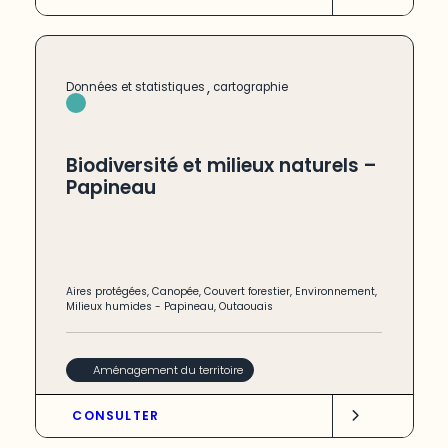
,
Données et statistiques
cartographie
Biodiversité et milieux naturels –
Papineau
Aires protégées
,
Canopée
,
Couvert forestier
,
Environnement
,
Milieux humides
-
Papineau
,
Outaouais
Aménagement du territoire
CONSULTER