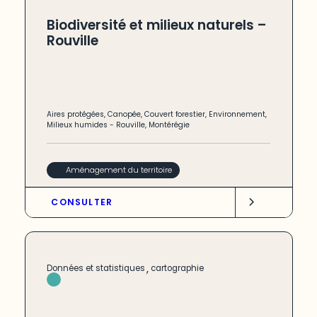
Biodiversité et milieux naturels –
Rouville
Aires protégées
,
Canopée
,
Couvert forestier
,
Environnement
,
Milieux humides
-
Rouville
,
Montérégie
Aménagement du territoire
CONSULTER
,
Données et statistiques
cartographie