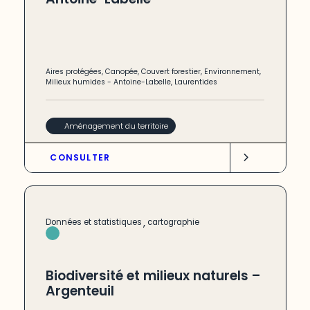
Aires protégées
,
Canopée
,
Couvert forestier
,
Environnement
,
Milieux humides
-
Antoine-Labelle
,
Laurentides
Aménagement du territoire
CONSULTER
,
Données et statistiques
cartographie
Biodiversité et milieux naturels –
Argenteuil