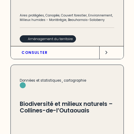
Aires protégées
,
Canopée
,
Couvert forestier
,
Environnement
,
Milieux humides
-
Montérégie
,
Beauharnois-Salaberry
Aménagement du territoire
CONSULTER
,
Données et statistiques
cartographie
Biodiversité et milieux naturels –
Collines-de-l’Outaouais