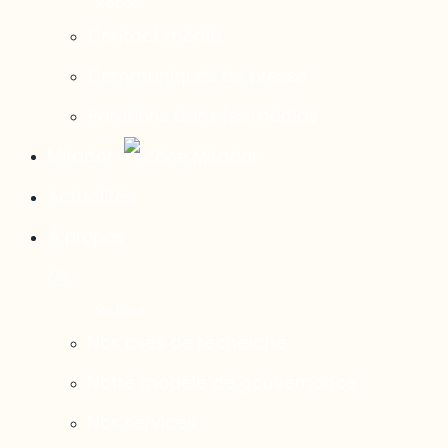
Contact média
Communiqués de presse
Parutions dans les médias
Mirador
Actualités
À propos
Nos axes de recherche
Notre modèle de gouvernance
Nos services