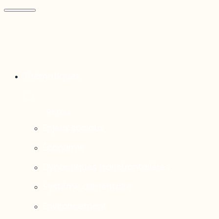
Thématiques
Enjeux sociaux
Économie
Dynamiques transfrontalières
Système alimentaire
Environnement