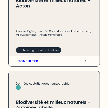
Biodiversité et milieux naturels –
Acton
Aires protégées
,
Canopée
,
Couvert forestier
,
Environnement
,
Milieux humides
-
Acton
,
Montérégie
Aménagement du territoire
CONSULTER
,
Données et statistiques
cartographie
Biodiversité et milieux naturels –
Antoine-Labelle