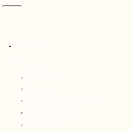
Thématiques
Enjeux sociaux
Économie
Dynamiques transfrontalières
Système alimentaire
Environnement