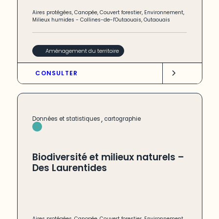
Aires protégées
,
Canopée
,
Couvert forestier
,
Environnement
,
Milieux humides
-
Collines-de-l'Outaouais
,
Outaouais
Aménagement du territoire
CONSULTER
,
Données et statistiques
cartographie
Biodiversité et milieux naturels –
Des Laurentides
Aires protégées
,
Canopée
,
Couvert forestier
,
Environnement
,