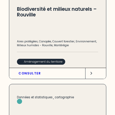
Biodiversité et milieux naturels –
Rouville
Aires protégées
,
Canopée
,
Couvert forestier
,
Environnement
,
Milieux humides
-
Rouville
,
Montérégie
Aménagement du territoire
CONSULTER
,
Données et statistiques
cartographie