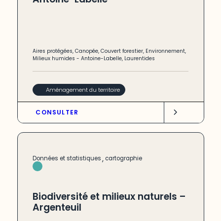
Aires protégées
,
Canopée
,
Couvert forestier
,
Environnement
,
Milieux humides
-
Antoine-Labelle
,
Laurentides
Aménagement du territoire
CONSULTER
,
Données et statistiques
cartographie
Biodiversité et milieux naturels –
Argenteuil