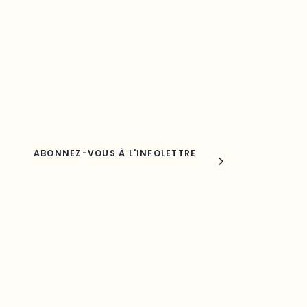
Découvrez les toutes dernières nouvelles de l’ODO.
Adresse courriel
Nom
Joindre l'ODO
283, boulevard Alexandre-Taché,
C.P. 1250, succursale Hull, bureau C-0330