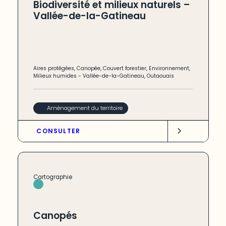
Biodiversité et milieux naturels –
Vallée-de-la-Gatineau
Aires protégées
,
Canopée
,
Couvert forestier
,
Environnement
,
Milieux humides
-
Vallée-de-la-Gatineau
,
Outaouais
Aménagement du territoire
CONSULTER
Cartographie
Canopés