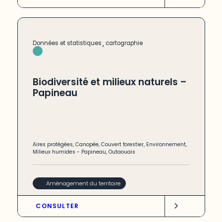
,
Données et statistiques
cartographie
Biodiversité et milieux naturels –
Papineau
Aires protégées
,
Canopée
,
Couvert forestier
,
Environnement
,
Milieux humides
-
Papineau
,
Outaouais
Aménagement du territoire
CONSULTER