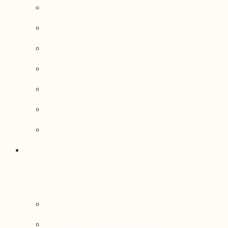
Aménagement du territoire
Santé
Éducation
Culture
Logement
Sociodémographie
Secteurs économiques
Projets phares
Portrait des communautés
Transition socioécologique