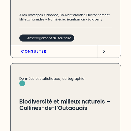
Aires protégées
,
Canopée
,
Couvert forestier
,
Environnement
,
Milieux humides
-
Montérégie
,
Beauharnois-Salaberry
Aménagement du territoire
CONSULTER
,
Données et statistiques
cartographie
Biodiversité et milieux naturels –
Collines-de-l’Outaouais