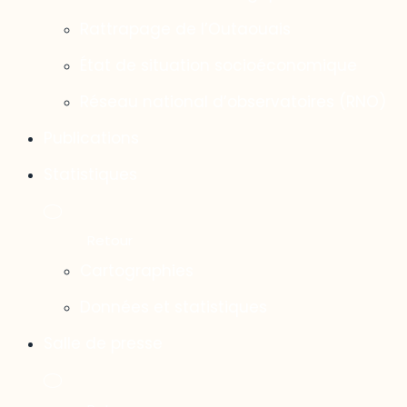
Rattrapage de l’Outaouais
État de situation socioéconomique
Réseau national d’observatoires (RNO)
Publications
Statistiques
Cartographies
Données et statistiques
Salle de presse