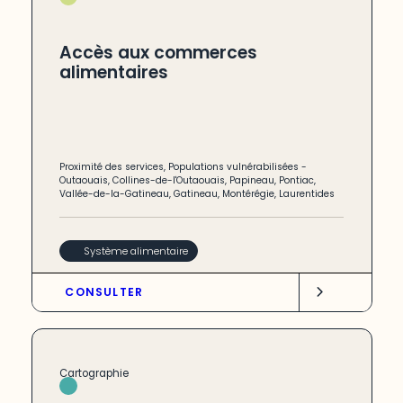
Accès aux commerces
alimentaires
Proximité des services
,
Populations vulnérabilisées
-
Outaouais
,
Collines-de-l'Outaouais
,
Papineau
,
Pontiac
,
Vallée-de-la-Gatineau
,
Gatineau
,
Montérégie
,
Laurentides
Système alimentaire
CONSULTER
Cartographie