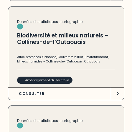
,
Données et statistiques
cartographie
Biodiversité et milieux naturels –
Collines-de-l’Outaouais
Aires protégées
,
Canopée
,
Couvert forestier
,
Environnement
,
Milieux humides
-
Collines-de-l'Outaouais
,
Outaouais
Aménagement du territoire
CONSULTER
,
Données et statistiques
cartographie