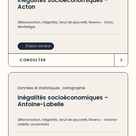
Inégalités socioéconomiques –
Acton
Défavorisation
,
Inégalités
,
Seuil de pauvreté
,
Revenu
-
Acton
,
Montérégie
Enjeux sociaux
CONSULTER
,
Données et statistiques
cartographie
Inégalités socioéconomiques –
Antoine-Labelle
Défavorisation
,
Inégalités
,
Seuil de pauvreté
,
Revenu
-
Antoine-
Labelle
,
Laurentides