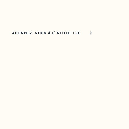
Nom
Joindre l'ODO
283, boulevard Alexandre-Taché,
C.P. 1250, succursale Hull, bureau C-0330
Gatineau, QC J9A 1L8
Questions générales
odooutaouais@uqo.ca
Contact média
Joani Vallespir