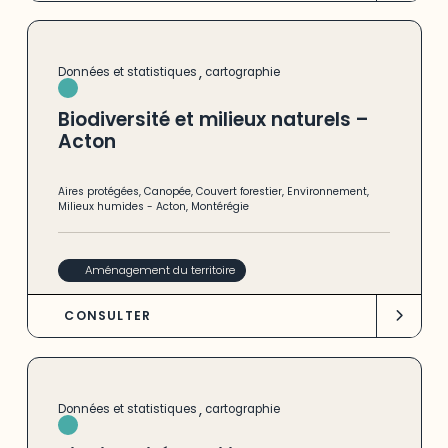
,
Données et statistiques
cartographie
Biodiversité et milieux naturels –
Acton
Aires protégées
,
Canopée
,
Couvert forestier
,
Environnement
,
Milieux humides
-
Acton
,
Montérégie
Aménagement du territoire
CONSULTER
,
Données et statistiques
cartographie