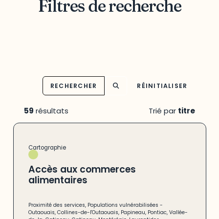
Filtres de recherche
RECHERCHER
RÉINITIALISER
59
résultats
Trié par
titre
Cartographie
Accès aux commerces
alimentaires
Proximité des services
,
Populations vulnérabilisées
-
Outaouais
,
Collines-de-l'Outaouais
,
Papineau
,
Pontiac
,
Vallée-