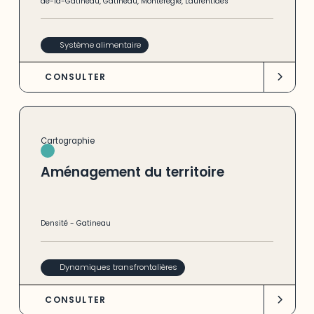
de-la-Gatineau
,
Gatineau
,
Montérégie
,
Laurentides
Système alimentaire
CONSULTER
Cartographie
Aménagement du territoire
Densité
-
Gatineau
Dynamiques transfrontalières
CONSULTER