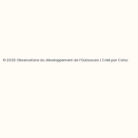
819-595-3900 | Poste 3222
joani.vallespir@uqo.ca
Politique de confidentialité
© 2026 Observatoire du développement de l’Outaouais | Créé par
Coloc