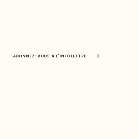
Découvrez les toutes dernières nouvelles de l’ODO.
Adresse courriel
Nom
Joindre l'ODO
283, boulevard Alexandre-Taché,
C.P. 1250, succursale Hull, bureau C-0330
Gatineau, QC J9A 1L8
Questions générales
odooutaouais@uqo.ca
Contact média