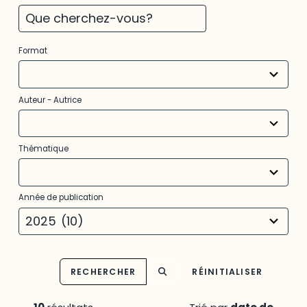
5
Format
results
available
10
Auteur - Autrice
results
available
12
Thématique
results
available
11
Année de publication
results
available
2025
(10)
RECHERCHER
RÉINITIALISER