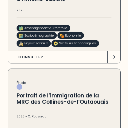
2025
Aménagement du territoire
Sociodémographie
Économie
Enjeux sociaux
Secteurs économiques
CONSULTER
Étude
Portrait de l’immigration de la
MRC des Collines-de-l’Outaouais
2025
-
C. Rousseau