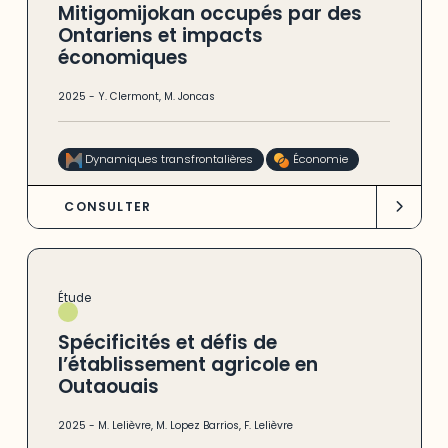
Mitigomijokan occupés par des
Ontariens et impacts
économiques
2025
-
Y. Clermont
,
M. Joncas
Dynamiques transfrontalières
Économie
CONSULTER
Étude
Spécificités et défis de
l’établissement agricole en
Outaouais
2025
-
M. Lelièvre
,
M. Lopez Barrios
,
F. Lelièvre