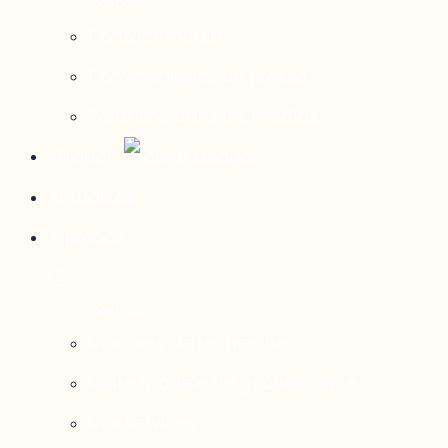
Contact média
Communiqués de presse
Parutions dans les médias
Mirador
Actualités
À propos
Nos axes de recherche
Notre modèle de gouvernance
Nos services