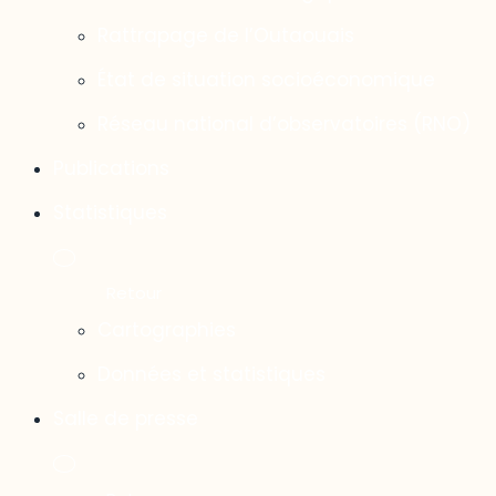
Rattrapage de l’Outaouais
État de situation socioéconomique
Réseau national d’observatoires (RNO)
Publications
Statistiques
Cartographies
Données et statistiques
Salle de presse