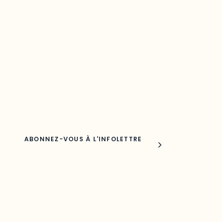
Restez à l’affût du développement de
votre région
Découvrez les toutes dernières nouvelles de l’ODO.
Adresse courriel
Nom
Joindre l'ODO