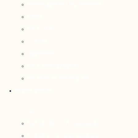
Aménagement du territoire
Santé
Éducation
Culture
Logement
Sociodémographie
Secteurs économiques
Projets phares
Portrait des communautés
Transition socioécologique