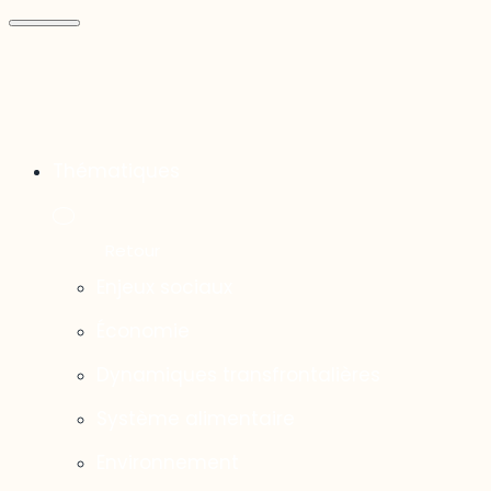
Thématiques
Enjeux sociaux
Économie
Dynamiques transfrontalières
Système alimentaire
Environnement