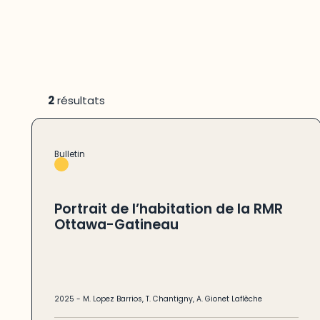
2
résultats
Bulletin
Portrait de l’habitation de la RMR
Ottawa-Gatineau
2025
-
M. Lopez Barrios
,
T. Chantigny
,
A. Gionet Laflèche