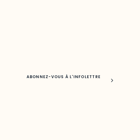
région
Découvrez les toutes dernières nouvelles de l’ODO.
Adresse courriel
Nom