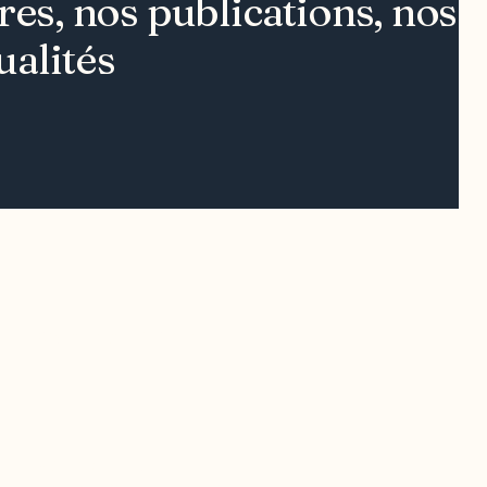
s, nos publications, nos ou
ualités
Contact média
Joani Vallespir