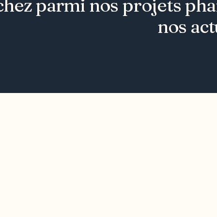
hez parmi nos projets phare
nos act
Joindre l'ODO
283, boulevard Alexandre-Taché,
votre