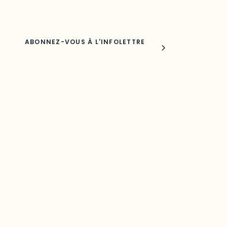
Nom
Joindre l'ODO
283, boulevard Alexandre-Taché,
C.P. 1250, succursale Hull, bureau C-0330
Gatineau, QC J9A 1L8
Questions générales
odooutaouais@uqo.ca
Contact média