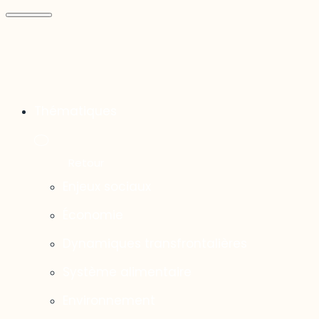
Thématiques
Enjeux sociaux
Économie
Dynamiques transfrontalières
Système alimentaire
Environnement