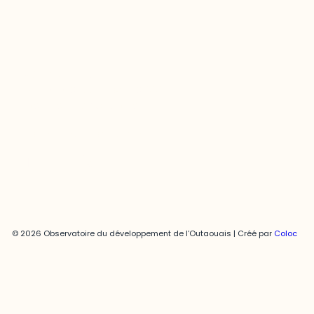
Joani Vallespir
819-595-3900 | Poste 3222
joani.vallespir@uqo.ca
Politique de confidentialité
© 2026 Observatoire du développement de l’Outaouais | Créé par
Coloc