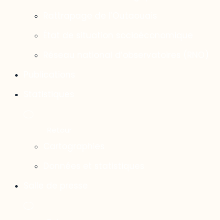
Rattrapage de l’Outaouais
État de situation socioéconomique
Réseau national d’observatoires (RNO)
Publications
Statistiques
Cartographies
Données et statistiques
Salle de presse