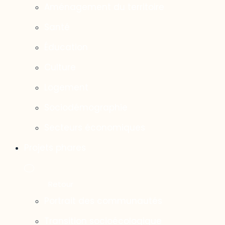
Aménagement du territoire
Santé
Éducation
Culture
Logement
Sociodémographie
Secteurs économiques
Projets phares
Portrait des communautés
Transition socioécologique