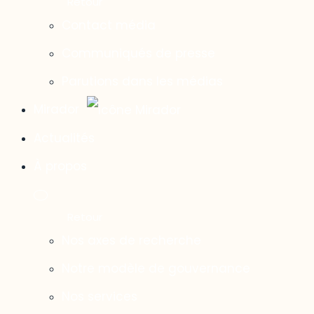
Contact média
Communiqués de presse
Parutions dans les médias
Mirador
Actualités
À propos
Nos axes de recherche
Notre modèle de gouvernance
Nos services