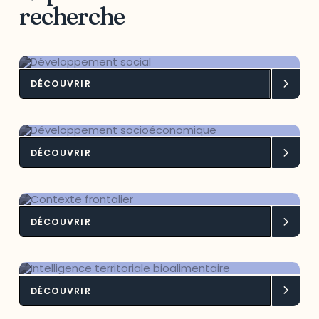
recherche
DÉCOUVRIR
Développement social
DÉCOUVRIR
Développement socioéconomique
DÉCOUVRIR
Contexte frontalier
DÉCOUVRIR
Intelligence territoriale
bioalimentaire