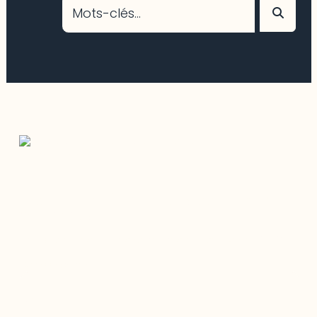
Restez à l’affût du développement de
votre région
Découvrez les toutes dernières nouvelles de l’ODO.
Adresse courriel
Nom