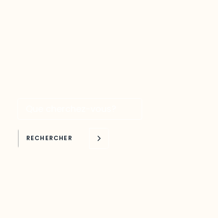
plateforme interactive qui permet d’avoir
accès facilement aux plus récentes
études et statistiques touchant une
variété de domaines liés au
développement de l’Outaouais.
Recherche par mots clés
RECHERCHER