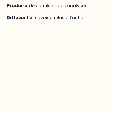
Produire
des outils et des analyses
Diffuser
les savoirs utiles à l’action
Mirador
,
le savoir
régional à votre portée
La bibliothèque virtuelle
Mirador
est une