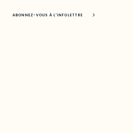
Joindre l'ODO
283, boulevard Alexandre-Taché,
C.P. 1250, succursale Hull, bureau C-0330
Gatineau, QC J9A 1L8
Questions générales
odooutaouais@uqo.ca
Contact média
Joani Vallespir
819-595-3900 | Poste 3222
joani.vallespir@uqo.ca
Politique de confidentialité