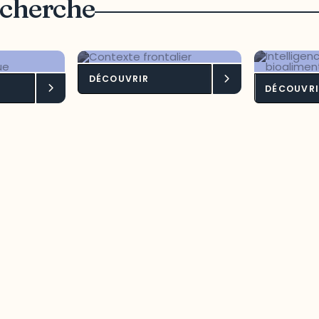
echerche
DÉCOUVRIR
pement
Contexte frontalier
Intel
DÉCOUVRI
onomique
terri
bioa