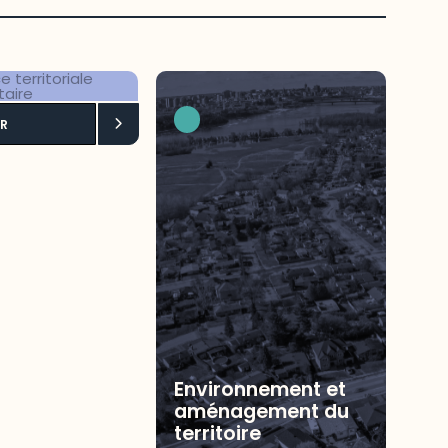
ligence
R
toriale
limentaire
Environnement et
aménagement du
territoire