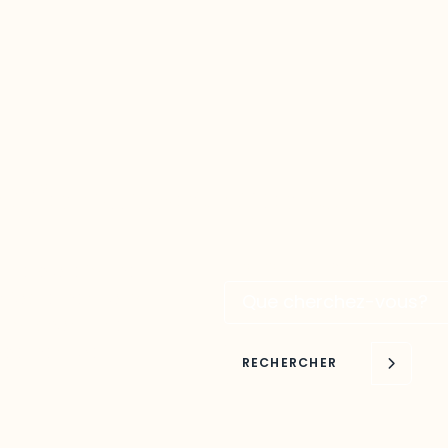
régional à votre portée
 une plateforme
Recherche par mots clés
s facilement aux
s touchant une
oppement de
RECHERCHER