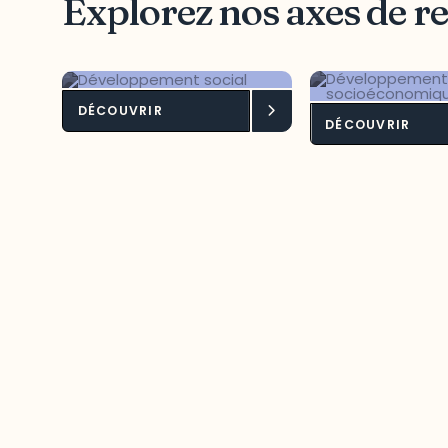
Explorez nos axes de r
DÉCOUVRIR
Développement
Dévelop
DÉCOUVRIR
social
socioéc