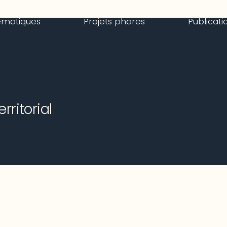
ématiques
Projets phares
Publicati
ritorial