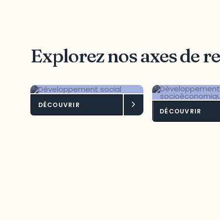
Explorez nos axes de r
DÉCOUVRIR
Développement
Dévelop
DÉCOUVRIR
social
socioéc