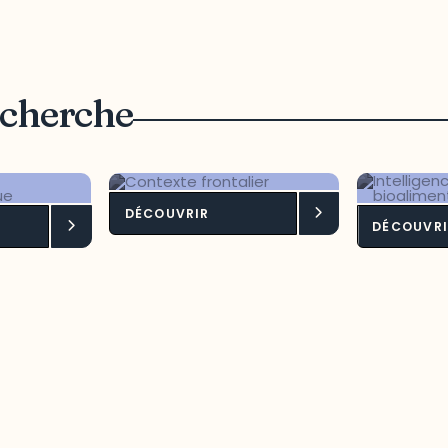
echerche
DÉCOUVRIR
pement
Contexte frontalier
Intel
DÉCOUVRI
onomique
terri
bioa