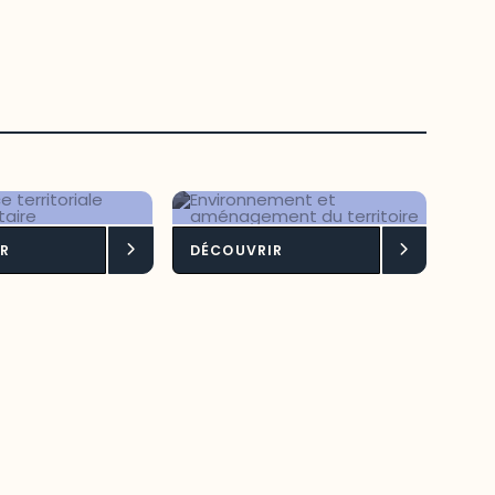
ligence
Environnement et
R
DÉCOUVRIR
toriale
aménagement du
limentaire
territoire