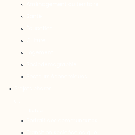
Aménagement du territoire
Santé
Éducation
Culture
Logement
Sociodémographie
Secteurs économiques
Projets phares
Portrait des communautés
Transition socioécologique