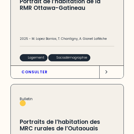
Portrait de l’habitation de la
RMR Ottawa-Gatineau
2025
-
M. Lopez Barrios
,
T. Chantigny
,
A. Gionet Laflèche
Logement
Sociodémographie
CONSULTER
Bulletin
Portraits de l’habitation des
MRC rurales de l’Outaouais