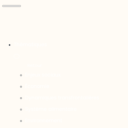
Thématiques
Enjeux sociaux
Économie
Dynamiques transfrontalières
Système alimentaire
Environnement