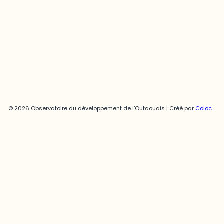
819-595-3900 | Poste 3222
joani.vallespir@uqo.ca
Politique de confidentialité
© 2026 Observatoire du développement de l’Outaouais | Créé par
Coloc