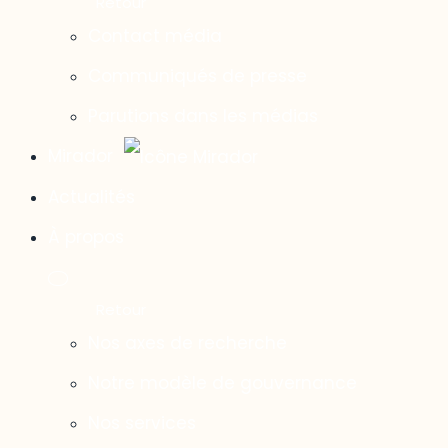
Contact média
Communiqués de presse
Parutions dans les médias
Mirador
Actualités
À propos
Nos axes de recherche
Notre modèle de gouvernance
Nos services