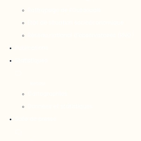
Rattrapage de l’Outaouais
État de situation socioéconomique
Réseau national d’observatoires (RNO)
Publications
Statistiques
Cartographies
Données et statistiques
Salle de presse