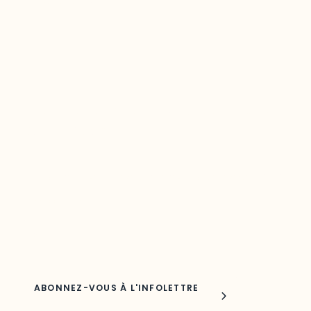
Restez à l’affût du développement de
votre région
Découvrez les toutes dernières nouvelles de l’ODO.
Adresse courriel
Nom