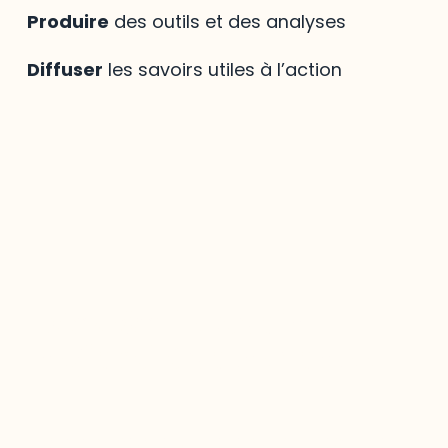
Produire
des outils et des analyses
Diffuser
les savoirs utiles à l’action
Mirador
,
le savoir
régional à votre portée
La bibliothèque virtuelle
Mirador
est une