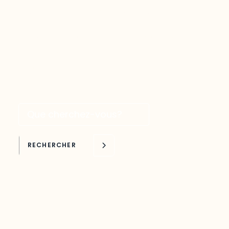
plateforme interactive qui permet d’avoir
accès facilement aux plus récentes
études et statistiques touchant une
variété de domaines liés au
développement de l’Outaouais.
Recherche par mots clés
RECHERCHER