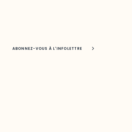
Découvrez les toutes dernières nouvelles de l’ODO.
Adresse courriel
Nom
Joindre l'ODO
283, boulevard Alexandre-Taché,
C.P. 1250, succursale Hull, bureau C-0330
Gatineau, QC J9A 1L8
Questions générales
odooutaouais@uqo.ca