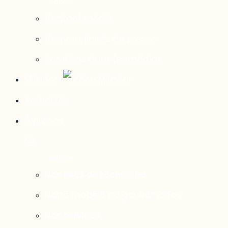
Contact média
Communiqués de presse
Parutions dans les médias
Mirador
Actualités
À propos
Nos axes de recherche
Notre modèle de gouvernance
Nos services