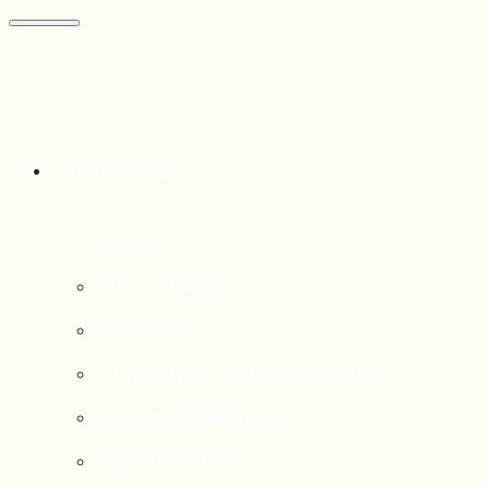
Thématiques
Enjeux sociaux
Économie
Dynamiques transfrontalières
Système alimentaire
Environnement