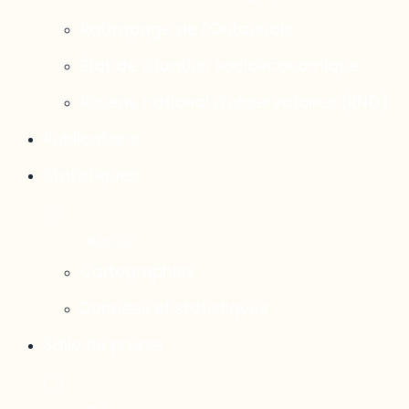
Rattrapage de l’Outaouais
État de situation socioéconomique
Réseau national d’observatoires (RNO)
Publications
Statistiques
Cartographies
Données et statistiques
Salle de presse