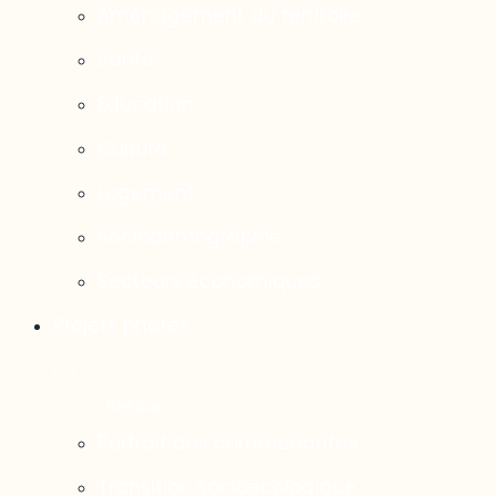
Aménagement du territoire
Santé
Éducation
Culture
Logement
Sociodémographie
Secteurs économiques
Projets phares
Portrait des communautés
Transition socioécologique