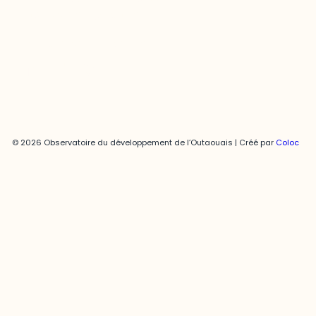
joani.vallespir@uqo.ca
Politique de confidentialité
© 2026 Observatoire du développement de l’Outaouais | Créé par
Coloc