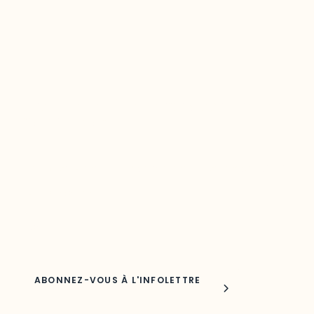
Restez à l’affût du développement de
votre région
Découvrez les toutes dernières nouvelles de l’ODO.
Adresse courriel
Nom