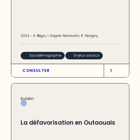
2023
-
A. Bégin
,
I. Gagné-Montcalm
,
R. Sévigny
Sociodémographie
Enjeux sociaux
CONSULTER
Bulletin
La défavorisation en Outaouais