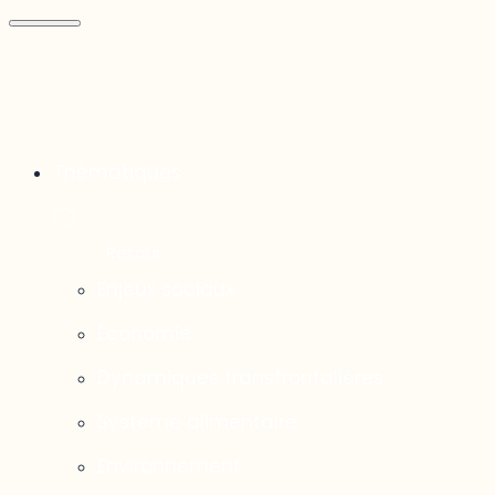
Thématiques
Enjeux sociaux
Économie
Dynamiques transfrontalières
Système alimentaire
Environnement