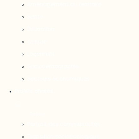
Aménagement du territoire
Santé
Éducation
Culture
Logement
Sociodémographie
Secteurs économiques
Projets phares
Portrait des communautés
Transition socioécologique