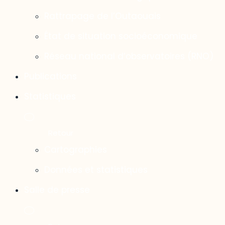
Rattrapage de l’Outaouais
État de situation socioéconomique
Réseau national d’observatoires (RNO)
Publications
Statistiques
Cartographies
Données et statistiques
Salle de presse