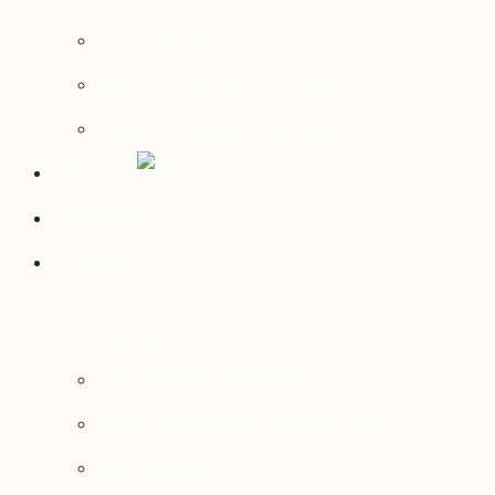
Contact média
Communiqués de presse
Parutions dans les médias
Mirador
Actualités
À propos
Nos axes de recherche
Notre modèle de gouvernance
Nos services