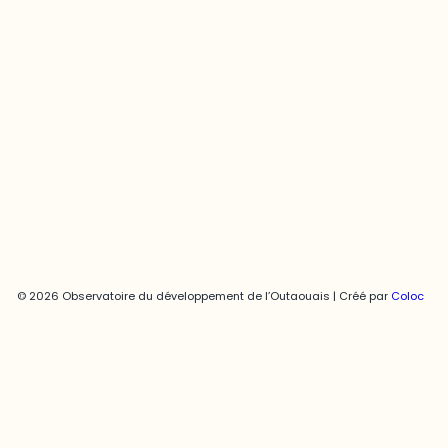
Joani Vallespir
819-595-3900 | Poste 3222
joani.vallespir@uqo.ca
Politique de confidentialité
© 2026 Observatoire du développement de l’Outaouais | Créé par
Coloc