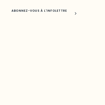
Joindre l'ODO
283, boulevard Alexandre-Taché,
C.P. 1250, succursale Hull, bureau C-0330
Gatineau, QC J9A 1L8
Questions générales
odooutaouais@uqo.ca
Contact média