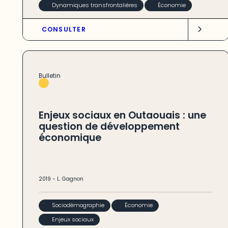
Dynamiques transfrontalières
Économie
CONSULTER
Bulletin
Enjeux sociaux en Outaouais : une
question de développement
économique
2019
-
L. Gagnon
Sociodémographie
Économie
Enjeux sociaux