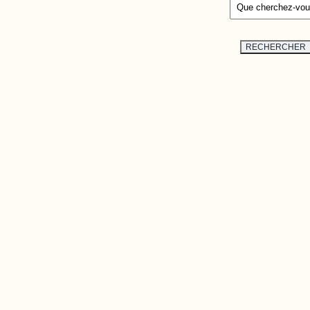
 une plateforme interactive qui
ux plus récentes études et
RECHERCHER
 de domaines liés au développement