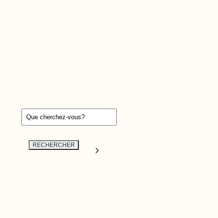
La bibliothèque virtuelle
Mirador
est une
plateforme interactive qui permet d’avoir ac
facilement aux plus récentes études et
statistiques touchant une variété de domain
liés au développement de l’Outaouais.
Recherche par mots clés
RECHERCHER