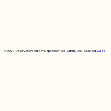
819-595-3900 | Poste 3222
joani.vallespir@uqo.ca
Politique de confidentialité
© 2026 Observatoire du développement de l’Outaouais | Créé par
Coloc