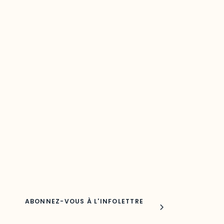
Restez à l’affût du développement de vot
région
Découvrez les toutes dernières nouvelles de l’ODO.
Adresse courriel
Nom