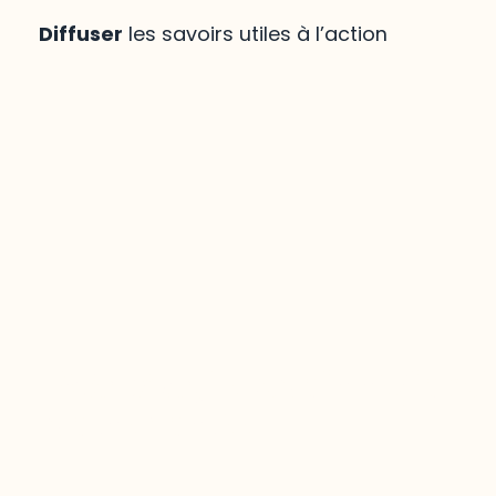
Diffuser
les savoirs utiles à l’action
Mirador
,
le savoir régional
votre portée