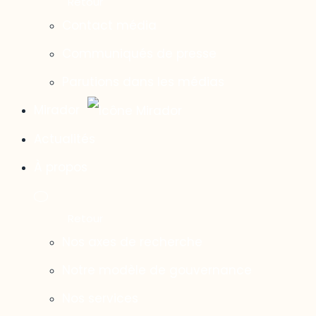
Contact média
Communiqués de presse
Parutions dans les médias
Mirador
Actualités
À propos
Nos axes de recherche
Notre modèle de gouvernance
Nos services