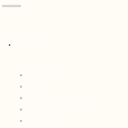
Thématiques
Enjeux sociaux
Économie
Dynamiques transfrontalières
Système alimentaire
Environnement