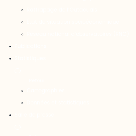
Rattrapage de l’Outaouais
État de situation socioéconomique
Réseau national d’observatoires (RNO)
Publications
Statistiques
Cartographies
Données et statistiques
Salle de presse