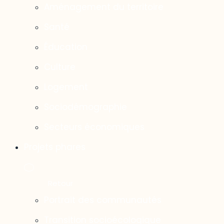
Aménagement du territoire
Santé
Éducation
Culture
Logement
Sociodémographie
Secteurs économiques
Projets phares
Portrait des communautés
Transition socioécologique