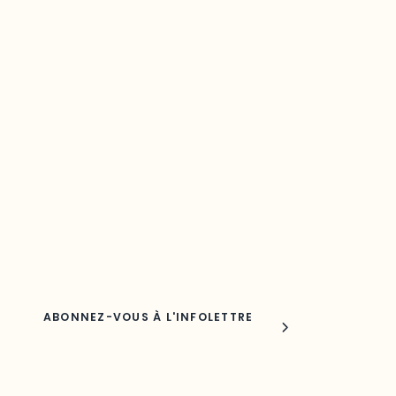
Restez à l’affût du développement de
votre région
Découvrez les toutes dernières nouvelles de l’ODO.
Adresse courriel
Nom
Joindre l'ODO