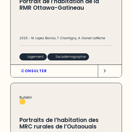
Portrait de l’habitation de la
RMR Ottawa-Gatineau
2025
-
M. Lopez Barrios
,
T. Chantigny
,
A. Gionet Laflèche
Logement
Sociodémographie
CONSULTER
Bulletin
Portraits de l’habitation des
MRC rurales de l’Outaouais