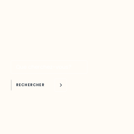
plateforme interactive qui permet d’avoir
accès facilement aux plus récentes
études et statistiques touchant une
variété de domaines liés au
développement de l’Outaouais.
Recherche par mots clés
RECHERCHER