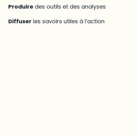
Produire
des outils et des analyses
Diffuser
les savoirs utiles à l’action
Mirador
,
le savoir
régional à votre portée
La bibliothèque virtuelle
Mirador
est une