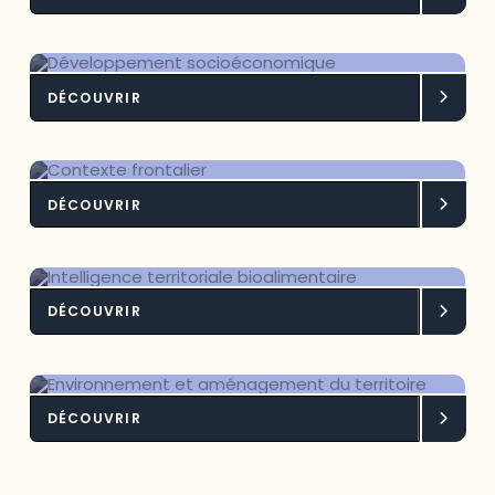
DÉCOUVRIR
Développement socioéconomique
DÉCOUVRIR
Contexte frontalier
DÉCOUVRIR
Intelligence territoriale
bioalimentaire
DÉCOUVRIR
Environnement et aménagement du
territoire