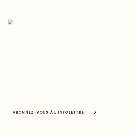
Restez à l’affût du développement de
votre région
Découvrez les toutes dernières nouvelles de l’ODO.
Adresse courriel
Nom
Joindre l'ODO