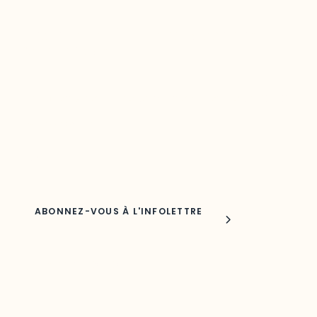
Restez à l’affût du développement de
votre région
Découvrez les toutes dernières nouvelles de l’ODO.
Adresse courriel
Nom
Joindre l'ODO