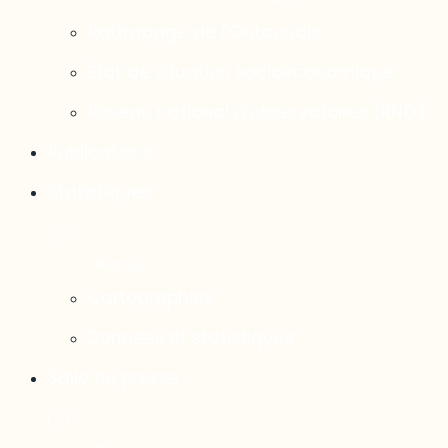
Rattrapage de l’Outaouais
État de situation socioéconomique
Réseau national d’observatoires (RNO)
Publications
Statistiques
Cartographies
Données et statistiques
Salle de presse