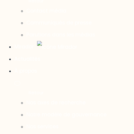
Contact média
Communiqués de presse
Parutions dans les médias
Mirador
Actualités
À propos
Nos axes de recherche
Notre modèle de gouvernance
Nos services