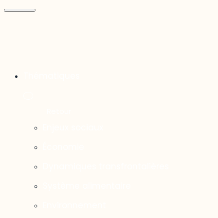
Thématiques
Enjeux sociaux
Économie
Dynamiques transfrontalières
Système alimentaire
Environnement