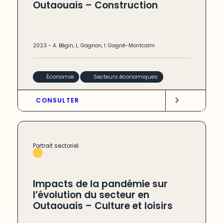
Outaouais – Construction
2023
-
A. Bégin
,
L. Gagnon
,
I. Gagné-Montcalm
Économie
Secteurs économiques
CONSULTER
Portrait sectoriel
Impacts de la pandémie sur
l’évolution du secteur en
Outaouais – Culture et loisirs