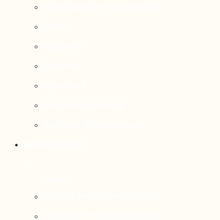
Aménagement du territoire
Santé
Éducation
Culture
Logement
Sociodémographie
Secteurs économiques
Projets phares
Portrait des communautés
Transition socioécologique