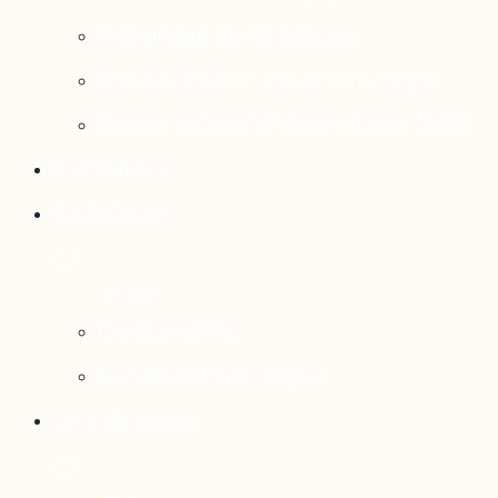
Rattrapage de l’Outaouais
État de situation socioéconomique
Réseau national d’observatoires (RNO)
Publications
Statistiques
Cartographies
Données et statistiques
Salle de presse