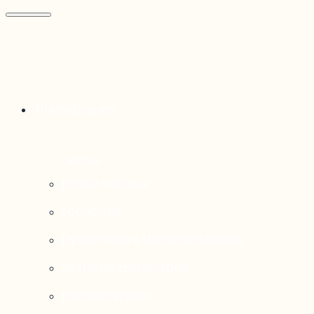
Thématiques
Enjeux sociaux
Économie
Dynamiques transfrontalières
Système alimentaire
Environnement