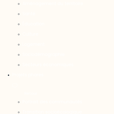
Aménagement du territoire
Santé
Éducation
Culture
Logement
Sociodémographie
Secteurs économiques
Projets phares
Portrait des communautés
Transition socioécologique