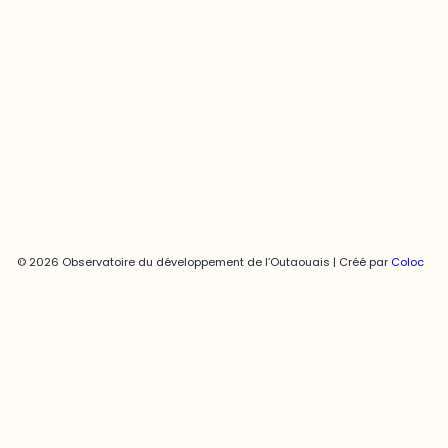
Joani Vallespir
819-595-3900 | Poste 3222
joani.vallespir@uqo.ca
Politique de confidentialité
© 2026 Observatoire du développement de l’Outaouais | Créé par
Coloc