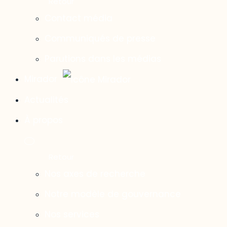
Contact média
Communiqués de presse
Parutions dans les médias
Mirador
Actualités
À propos
Nos axes de recherche
Notre modèle de gouvernance
Nos services