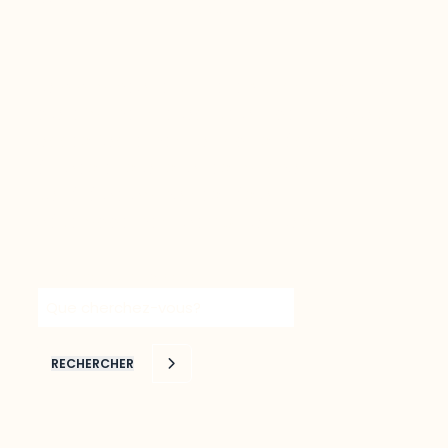
régional à votre portée
La bibliothèque virtuelle
Mirador
est une
plateforme interactive qui permet d’avoir
accès facilement aux plus récentes
études et statistiques touchant une
variété de domaines liés au
développement de l’Outaouais.
Recherche par mots clés
RECHERCHER