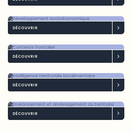
Développement social
DÉCOUVRIR
Développement socioéconomique
DÉCOUVRIR
Contexte frontalier
DÉCOUVRIR
Intelligence territoriale
bioalimentaire
DÉCOUVRIR
Environnement et aménagement du
territoire