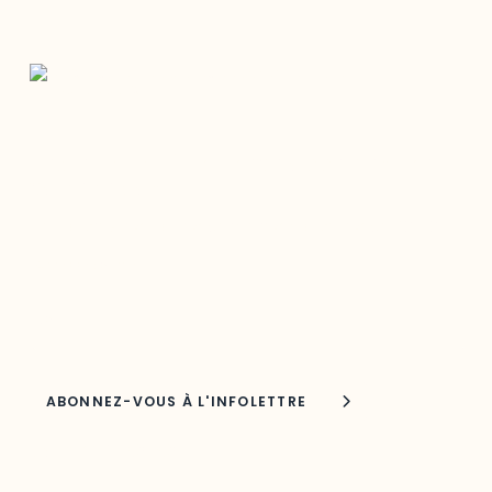
Restez à l’affût du développement de
votre région
Découvrez les toutes dernières nouvelles de l’ODO.
Adresse courriel
Nom
Joindre l'ODO