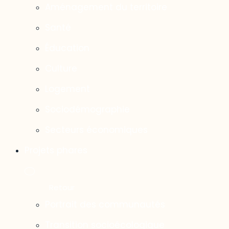
Aménagement du territoire
Santé
Éducation
Culture
Logement
Sociodémographie
Secteurs économiques
Projets phares
Portrait des communautés
Transition socioécologique