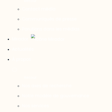
Contact média
Communiqués de presse
Parutions dans les médias
Mirador
Actualités
À propos
Nos axes de recherche
Notre modèle de gouvernance
Nos services