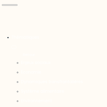
Thématiques
Enjeux sociaux
Économie
Dynamiques transfrontalières
Système alimentaire
Environnement