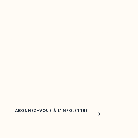
Restez à l’affût du développement de
votre région
Découvrez les toutes dernières nouvelles de l’ODO.
Adresse courriel
Nom
Joindre l'ODO