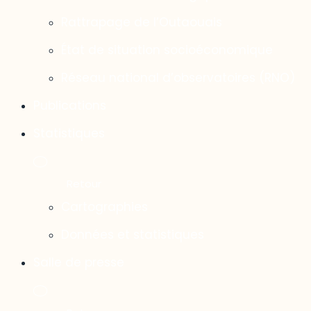
Rattrapage de l’Outaouais
État de situation socioéconomique
Réseau national d’observatoires (RNO)
Publications
Statistiques
Cartographies
Données et statistiques
Salle de presse