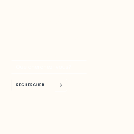
plateforme interactive qui permet d’avoir
accès facilement aux plus récentes
études et statistiques touchant une
variété de domaines liés au
développement de l’Outaouais.
Recherche par mots clés
RECHERCHER