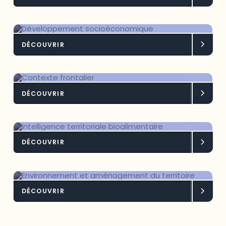
DÉCOUVRIR
Développement socioéconomique
DÉCOUVRIR
Contexte frontalier
DÉCOUVRIR
Intelligence territoriale
bioalimentaire
DÉCOUVRIR
Environnement et aménagement du
territoire