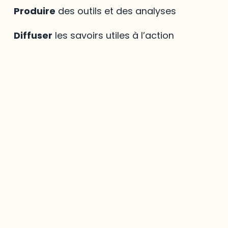
Produire
des outils et des analyses
Diffuser
les savoirs utiles à l’action
Mirador
,
le savoir
régional à votre portée
La bibliothèque virtuelle
Mirador
est une