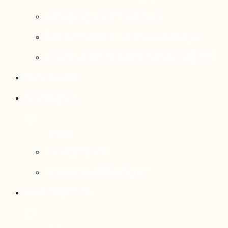
Rattrapage de l’Outaouais
État de situation socioéconomique
Réseau national d’observatoires (RNO)
Publications
Statistiques
Cartographies
Données et statistiques
Salle de presse