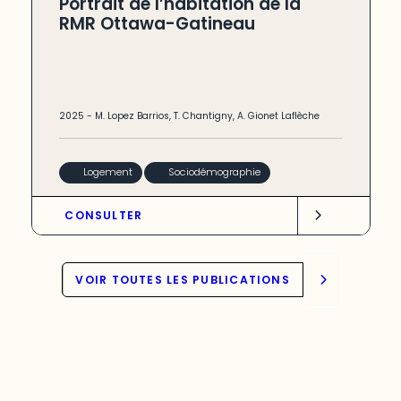
Portrait de l’habitation de la
RMR Ottawa-Gatineau
2025
-
M. Lopez Barrios
,
T. Chantigny
,
A. Gionet Laflèche
Logement
Sociodémographie
CONSULTER
VOIR TOUTES LES PUBLICATIONS