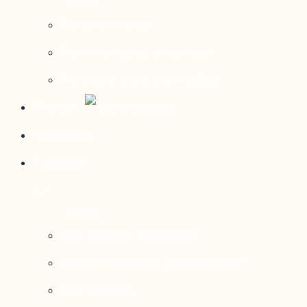
Contact média
Communiqués de presse
Parutions dans les médias
Mirador
Actualités
À propos
Nos axes de recherche
Notre modèle de gouvernance
Nos services