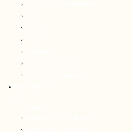
Aménagement du territoire
Santé
Éducation
Culture
Logement
Sociodémographie
Secteurs économiques
Projets phares
Portrait des communautés
Transition socioécologique