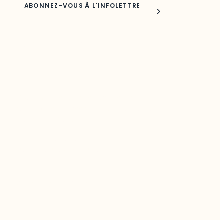
Joindre l'ODO
283, boulevard Alexandre-Taché,
C.P. 1250, succursale Hull, bureau C-0330
Gatineau, QC J9A 1L8
Questions générales
odooutaouais@uqo.ca
Contact média