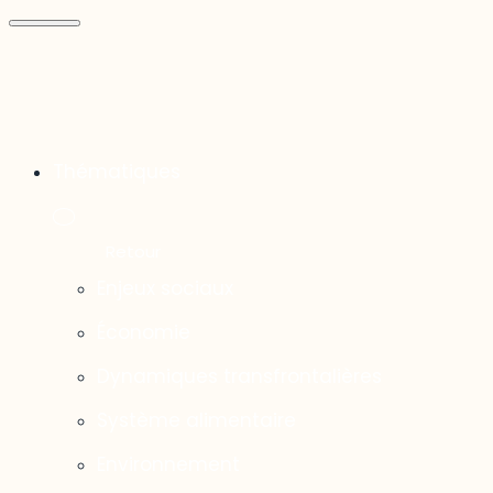
Thématiques
Enjeux sociaux
Économie
Dynamiques transfrontalières
Système alimentaire
Environnement