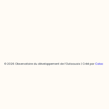
Joani Vallespir
819-595-3900 | Poste 3222
joani.vallespir@uqo.ca
Politique de confidentialité
© 2026 Observatoire du développement de l’Outaouais | Créé par
Coloc