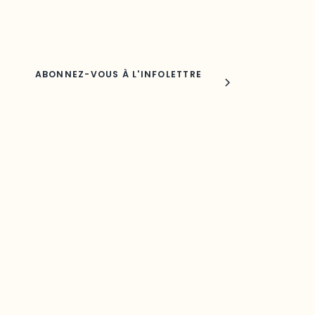
Nom
Joindre l'ODO
283, boulevard Alexandre-Taché,
C.P. 1250, succursale Hull, bureau C-0330
Gatineau, QC J9A 1L8
Questions générales
odooutaouais@uqo.ca