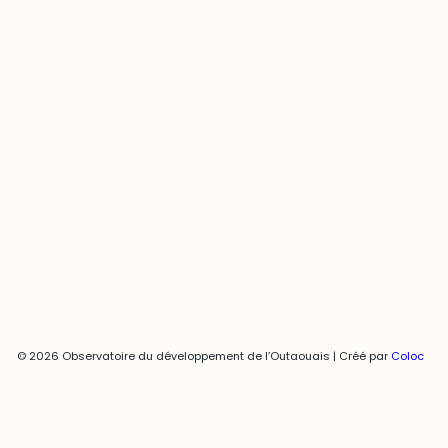
Contact média
Joani Vallespir
819-595-3900 | Poste 3222
joani.vallespir@uqo.ca
Politique de confidentialité
© 2026 Observatoire du développement de l’Outaouais | Créé par
Coloc