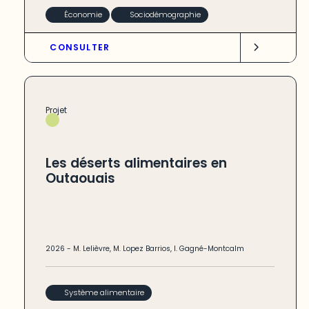
Économie
Sociodémographie
CONSULTER
Projet
Les déserts alimentaires en
Outaouais
2026
-
M. Lelièvre
,
M. Lopez Barrios
,
I. Gagné-Montcalm
Système alimentaire